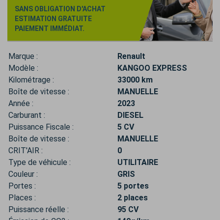
SANS OBLIGATION D'ACHAT
ESTIMATION GRATUITE
PAIEMENT IMMÉDIAT.
Marque :
Renault
Modèle :
KANGOO EXPRESS
Kilométrage :
33000 km
Boîte de vitesse :
MANUELLE
Année :
2023
Carburant :
DIESEL
Puissance Fiscale :
5 CV
Boîte de vitesse :
MANUELLE
CRIT'AIR :
0
Type de véhicule :
UTILITAIRE
Couleur :
GRIS
Portes :
5 portes
Places :
2 places
Puissance réelle :
95 CV