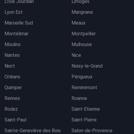
L'Isle Jourdain
Limoges
Lyon Est
Marignane
Marseille Sud
Meaux
Montélimar
Montpellier
Moulins
Mulhouse
Nantes
Nice
Niort
Noisy-le-Grand
Orléans
Périgueux
Quimper
Remiremont
Rennes
Roanne
Rodez
Saint-Etienne
Saint-Paul
Saint-Pierre
Sainte-Geneviève des Bois
Salon-de-Provence