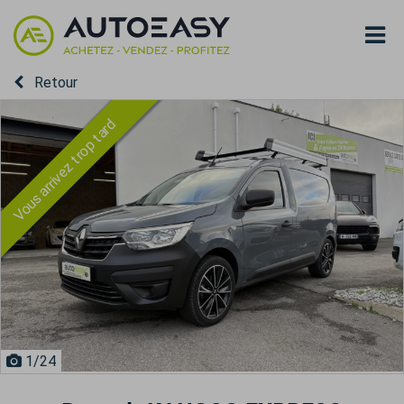
Retour
Vous arrivez trop tard
1
/24