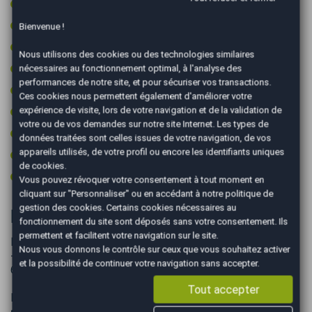
Jantes 17 pouces
Limiteur de vitesse
Bienvenue !
Pack visibilite
Nous utilisons des cookies ou des technologies similaires
Prise 12v
nécessaires au fonctionnement optimal, à l'analyse des
performances de notre site, et pour sécuriser vos transactions.
Prise audio USB
Ces cookies nous permettent également d'améliorer votre
Radar arrière de détection d'obstacles
expérience de visite, lors de votre navigation et de la validation de
votre ou de vos demandes sur notre site Internet. Les types de
Régulateur de vitesse
données traitées sont celles issues de votre navigation, de vos
appareils utilisés, de votre profil ou encore les identifiants uniques
Type Essieu 4x2
de cookies.
Volant multifonctions
Vous pouvez révoquer votre consentement à tout moment en
cliquant sur "Personnaliser" ou en accédant à notre
politique de
gestion des cookies
. Certains cookies nécessaires au
Informations complémentaires
fonctionnement du site sont déposés sans votre consentement. Ils
permettent et facilitent votre navigation sur le site.
Equipements sous réserve des équipements de série.
Nous vous donnons le contrôle sur ceux que vous souhaitez activer
-Prix du véhicule hors frais de mise à la route à partir de
et la possibilité de continuer votre navigation sans accepter.
690 euros et certificat d’immatriculation (taxe carte grise).
Tout accepter
Pack Easy Sécurité : 690 €
• Nettoyage par nos soins