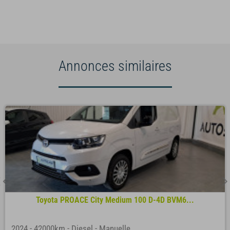
Annonces similaires
Toyota PROACE City Medium 100 D-4D BVM6...
2024
-
42000km
-
Diesel
-
Manuelle