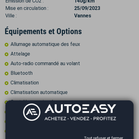
Émission de CO2 :
140g/km
Mise en circulation :
25/09/2023
Ville :
Vannes
Équipements et Options
Allumage automatique des feux
Attelage
Auto-radio commandé au volant
Bluetooth
Climatisation
Climatisation automatique
Contrôle pression des pneus
Détecteur de pluie
Feux LED
Fixations ISOFIX
Tout refuser et fermer