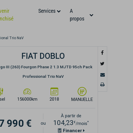
venir
Services
A
anchisé
propos
ional Trio NaV
FIAT DOBLO
go III (263) Fourgon Phase 2 1.3 MJTD 95ch Pack
Professional Trio NaV
sel
156000km
2018
MANUELLE
À partir de
7 990 €
104,23
€
*
ou
/mois
Financer