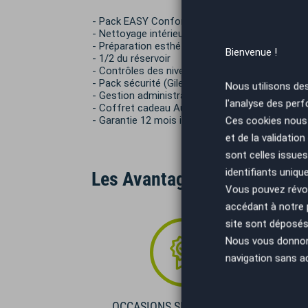
- Pack EASY Confort 690€ TTC :
- Nettoyage intérieur / extérieur
- Préparation esthétique (retouche de micros r
Bienvenue !
- 1/2 du réservoir
- Contrôles des niveaux et pression pneumatiq
- Pack sécurité (Gilet + triangle)
Nous utilisons de
- Gestion administrative de la carte carte grise
l'analyse des perf
- Coffret cadeau Autoeasy
- Garantie 12 mois inclus
Ces cookies nous 
et de la validatio
sont celles issues
identifiants uniqu
Les Avantages AutoEasy
Vous pouvez révoq
accédant à notre
site sont déposés 
Nous vous donnons 
navigation sans a
OCCASIONS SÉLECTIONNÉES