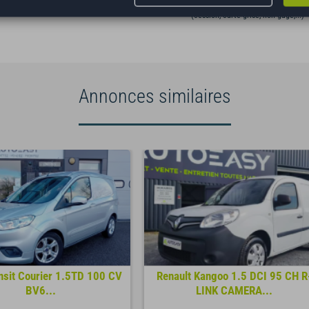
(cession, carte grise, non gage,...)
Annonces similaires
nsit Courier 1.5TD 100 CV
Renault Kangoo 1.5 DCI 95 CH R
BV6...
LINK CAMERA...