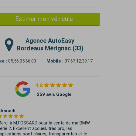
Estimer mon véhicule
Agence
AutoEasy
Bordeaux Mérignac (33)
xe :
05.56.05.66.83
Mobile :
07.67.12.39.17
4.8
259 avis Google
Jean-Michel NOTO
e recommande vivement AutoEasy ! Un
rand merci à Kevin, qui a été mon
nterlocuteur tout au long de la vente de ma