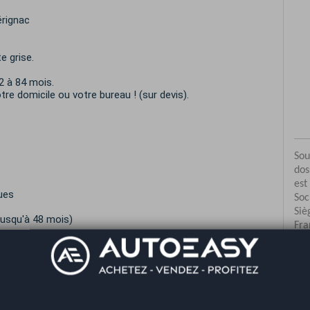
érignac
e grise.
 à 84 mois.
re domicile ou votre bureau ! (sur devis).
ues
(jusqu'à 48 mois)
ues
Co