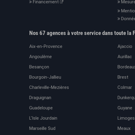
Financement
Mesure
Mentio
Donnée
Nos 67 agences à votre service dans toute la 
Aix-en-Provence
Ajaccio
Angoulême
Aurillac
Besançon
Bordeaux
Bourgoin-Jallieu
Brest
Charleville-Mezières
Colmar
Draguignan
Dunkerq
Guadeloupe
Guyane
L'Isle Jourdain
Limoges
Marseille Sud
Meaux