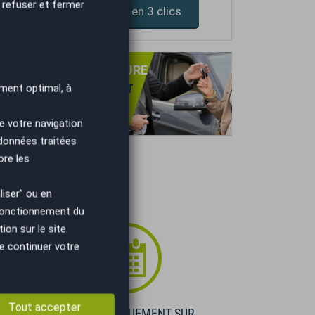
 refuser et fermer
Devis assurance en 3 clics
PRISE DE VOTRE VOITURE
ment optimal, à
NS OBLIGATION D'ACHAT
TIMATION GRATUITE
IEMENT IMMÉDIAT.
e votre navigation
 données traitées
ore les
iser" ou en
 fonctionnement du
on sur le site.
e continuer votre
Tout accepter
E
VISIBLE UNIQUEMENT SUR