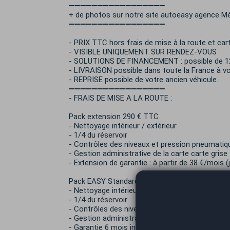
➖➖➖➖➖➖➖➖➖➖➖➖➖➖➖➖➖
+ de photos sur notre site autoeasy agence M
➖➖➖➖➖➖➖➖➖➖➖➖➖➖➖➖➖
- PRIX TTC hors frais de mise à la route et cart
- VISIBLE UNIQUEMENT SUR RENDEZ-VOUS
- SOLUTIONS DE FINANCEMENT : possible de 12
- LIVRAISON possible dans toute la France à vot
- REPRISE possible de votre ancien véhicule.
➖➖➖➖➖➖➖➖➖➖➖➖➖➖➖➖➖
- FRAIS DE MISE A LA ROUTE :
Pack extension 290 € TTC
- Nettoyage intérieur / extérieur
- 1/4 du réservoir
- Contrôles des niveaux et pression pneumatiq
- Gestion administrative de la carte carte grise
- Extension de garantie : à partir de 38 €/mois 
Pack EASY Standard 490€ TTC :
- Nettoyage intérieur / extérieur
- 1/4 du réservoir
- Contrôles des niveaux et pression pneumatiq
- Gestion administrative de la carte carte grise
- Garantie 6 mois inclus