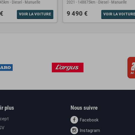
145km
-
Diesel
-
Manuelle
2021
-
148875km
-
Diesel
-
Manuelle
 €
9 490 €
VOIR LA VOITURE
VOIR LA VOITUR
ir plus
Nous suivre
cept
Facebook
GV
Instagram