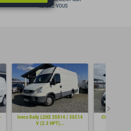
RENDEZ-VOUS
-
Iveco Daily L2H2 35S14 / 35C14
Citroën Berling
V (2.3 HPT)...
75ch 