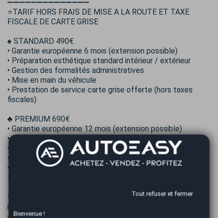
➖➖➖➖➖➖➖➖➖➖➖➖➖➖
⭐TARIF HORS FRAIS DE MISE A LA ROUTE ET TAXE
FISCALE DE CARTE GRISE
♠️ STANDARD 490€
• Garantie européenne 6 mois (extension possible)
• Préparation esthétique standard intérieur / extérieur
• Gestion des formalités administratives
• Mise en main du véhicule
• Prestation de service carte grise offerte (hors taxes
fiscales)
♣️ PREMIUM 690€
• Garantie européenne 12 mois (extension possible)
• Préparation esthétique Prémium intérieur / extérieur
• Gestion des formalités administratives
• Mise en main du véhicule
• Prestation de service carte grise offerte (hors taxes
fiscales)
Tout refuser et fermer
✈ Prestation complémentaire: Nous pouvons vous
récupérer proche de la gare SNCF Montpellier St Roch
Bienvenue !
➖➖➖➖➖➖➖➖➖➖➖➖➖➖