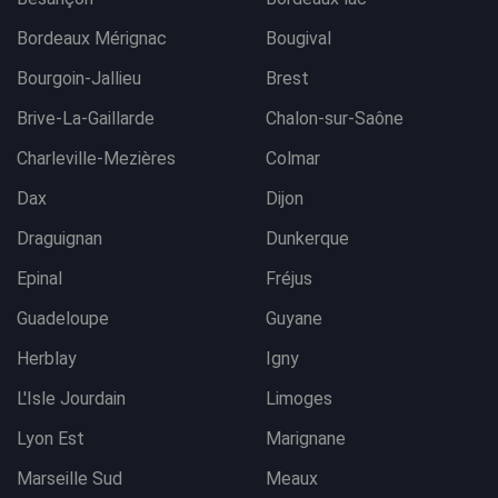
Bordeaux Mérignac
Bougival
Bourgoin-Jallieu
Brest
Brive-La-Gaillarde
Chalon-sur-Saône
Charleville-Mezières
Colmar
Dax
Dijon
Draguignan
Dunkerque
Epinal
Fréjus
Guadeloupe
Guyane
Herblay
Igny
L'Isle Jourdain
Limoges
Lyon Est
Marignane
Marseille Sud
Meaux