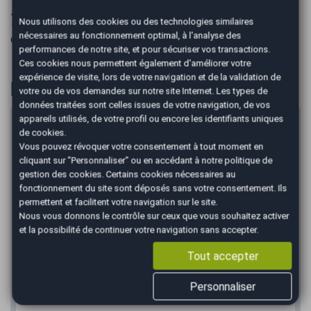
⚠️ Aucune réservation ne sera acceptée sans acompte ✍
Nous utilisons des cookies ou des technologies similaires
⚜️ Des erreurs pouvant se glisser dans nos annonces merci
nécessaires au fonctionnement optimal, à l'analyse des
de nous contacter pour plus de renseignements
performances de notre site, et pour sécuriser vos transactions.
Ces cookies nous permettent également d'améliorer votre
expérience de visite, lors de votre navigation et de la validation de
Financer
votre ou de vos demandes sur notre site Internet. Les types de
données traitées sont celles issues de votre navigation, de vos
appareils utilisés, de votre profil ou encore les identifiants uniques
Prix du véhicule
de cookies.
€
Vous pouvez révoquer votre consentement à tout moment en
cliquant sur "Personnaliser" ou en accédant à notre
politique de
Apport en €
gestion des cookies
. Certains cookies nécessaires au
€
fonctionnement du site sont déposés sans votre consentement. Ils
permettent et facilitent votre navigation sur le site.
Durée
Nous vous donnons le contrôle sur ceux que vous souhaitez activer
et la possibilité de continuer votre navigation sans accepter.
Tout accepter
*
Mensualité :
45,00
€/mois
Personnaliser
Recevoir la simulation