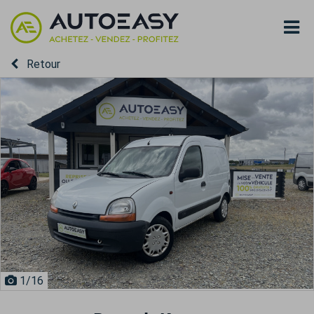
Retour
1
/16