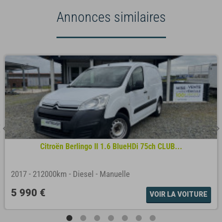
Annonces similaires
Citroën Berlingo II 1.6 BlueHDi 75ch CLUB...
2017
-
212000km
-
Diesel
-
Manuelle
5 990 €
VOIR LA VOITURE