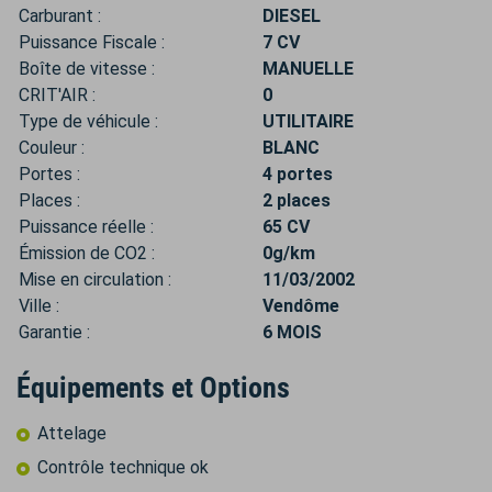
Carburant :
DIESEL
Puissance Fiscale :
7 CV
Boîte de vitesse :
MANUELLE
CRIT'AIR :
0
Type de véhicule :
UTILITAIRE
Couleur :
BLANC
Portes :
4 portes
Places :
2 places
Puissance réelle :
65 CV
Émission de CO2 :
0g/km
Mise en circulation :
11/03/2002
Ville :
Vendôme
Garantie :
6 MOIS
Équipements et Options
Attelage
Contrôle technique ok