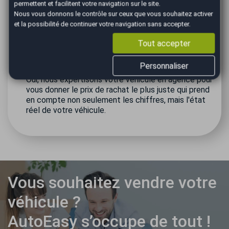
permettent et facilitent votre navigation sur le site.
?
Nous vous donnons le contrôle sur ceux que vous souhaitez activer
Comptez environ 20 à 30 minutes pour l'expertise,
et la possibilité de continuer votre navigation sans accepter.
puis, en cas d'accord, nous reprenons votre véhicule
immédiatement. Vous recevrez le montant de
Tout accepter
reprise sous 24h par virement directement sur votre
compte en banque.
Personnaliser
Le rendez-vous est-il obligatoire à l'agence ?
Oui, nous expertisons votre véhicule en agence pour
vous donner le prix de rachat le plus juste qui prend
en compte non seulement les chiffres, mais l'état
réel de votre véhicule.
Vous souhaitez vendre votre
véhicule ?
AutoEasy s’occupe de tout !