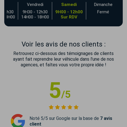
udi
Vendredi
Samedi
Dimanche
- 12h30
9H30 - 12h30
9H00 - 12h00
Fermé
- 18H00
14H00 - 18H00
Sur RDV
Voir les avis de nos clients :
Retrouvez ci-dessous des témoignages de clients
ayant fait reprendre leur véhicule dans l'une de nos
agences, et faîtes vous votre propre idée !
5
/5
Noté 5/5 sur Google sur la base de
7 avis
client