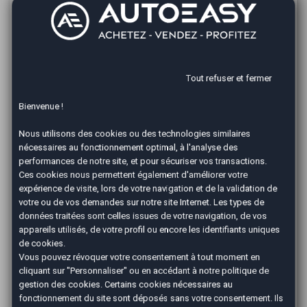
Située à une courte distance de Romans-sur-Isère,
notre agence constitue un point de référence pour les
projets de reprise automobile. L'accueil, la disponibilité
de l'équipe et la clarté des démarches sont
particulièrement appréciés par les clients venant du
Tout refuser et fermer
secteur romanais.
Bienvenue !
Découvrir l'
agence AutoEasy Valence
Questions fréquentes -
Nous utilisons des cookies ou des technologies similaires
nécessaires au fonctionnement optimal, à l'analyse des
Reprise de voiture à
performances de notre site, et pour sécuriser vos transactions.
Ces cookies nous permettent également d'améliorer votre
Romans-sur-Isère
expérience de visite, lors de votre navigation et de la validation de
votre ou de vos demandes sur notre site Internet. Les types de
données traitées sont celles issues de votre navigation, de vos
Puis-je faire estimer mon véhicule
appareils utilisés, de votre profil ou encore les identifiants uniques
depuis Romans-sur-Isère ?
de cookies.
Vous pouvez commencer le processus d'estimation
Vous pouvez révoquer votre consentement à tout moment en
via notre formulaire en ligne, mais un déplacement
cliquant sur "Personnaliser" ou en accédant à notre
politique de
dans notre agence de Valence est indispensable
gestion des cookies
. Certains cookies nécessaires au
pour expertiser votre véhicule.
fonctionnement du site sont déposés sans votre consentement. Ils
Combien de temps dure le processus de reprise