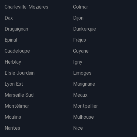
Charleville-Mezières
Colmar
Dax
Dijon
Draguignan
Dunkerque
Epinal
Fréjus
Guadeloupe
Guyane
Herblay
Igny
L'Isle Jourdain
Limoges
Lyon Est
Marignane
Marseille Sud
Meaux
Montélimar
Montpellier
Moulins
Mulhouse
Nantes
Nice