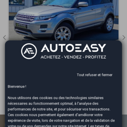
Land-Rover Range Rover Evoque PRESTIGE...
2013
-
170500km
12 990 €
VOIR LA VOITURE
Tout refuser et fermer
Bienvenue !
Voir les annonces de cette agence
Nous utilisons des cookies ou des technologies similaires
nécessaires au fonctionnement optimal, à l'analyse des
performances de notre site, et pour sécuriser vos transactions.
Ces cookies nous permettent également d'améliorer votre
expérience de visite, lors de votre navigation et de la validation de
Estimez la valeur de votre
votre ou de vos demandes sur notre site Internet. Les types de