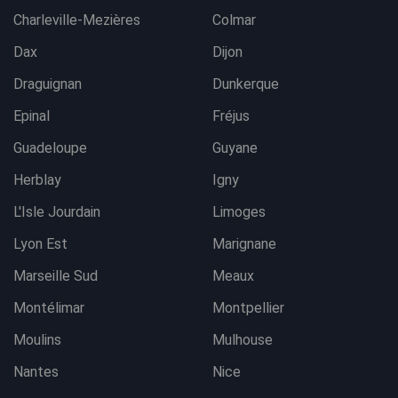
Charleville-Mezières
Colmar
Dax
Dijon
Draguignan
Dunkerque
Epinal
Fréjus
Guadeloupe
Guyane
Herblay
Igny
L'Isle Jourdain
Limoges
Lyon Est
Marignane
Marseille Sud
Meaux
Montélimar
Montpellier
Moulins
Mulhouse
Nantes
Nice
Contacter l'agence