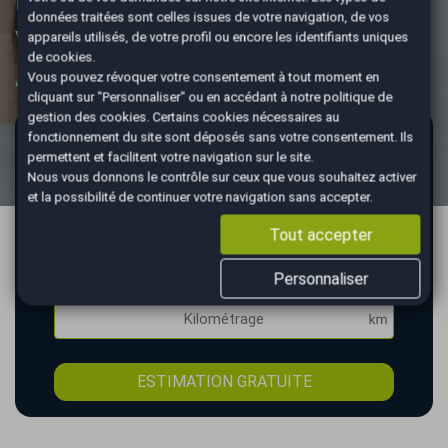
données traitées sont celles issues de votre navigation, de vos
véhicule,
appareils utilisés, de votre profil ou encore les identifiants uniques
de cookies.
AutoEasy s’occupe de tout !
Vous pouvez révoquer votre consentement à tout moment en
cliquant sur "Personnaliser" ou en accédant à notre
politique de
gestion des cookies
. Certains cookies nécessaires au
Vous souhaitez vendre votre véhicule ?
fonctionnement du site sont déposés sans votre consentement. Ils
permettent et facilitent votre navigation sur le site.
Obtenez une estimation gratuite et vendez votre
Nous vous donnons le contrôle sur ceux que vous souhaitez activer
voiture facilement et en toute rapidité grâce à notre
et la possibilité de continuer votre navigation sans accepter.
service.
Tout accepter
Personnaliser
ESTIMATION GRATUITE