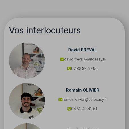
Vos interlocuteurs
David
FREVAL
david.freval@autoeasy.fr
07.82.38.67.06
Romain
OLIVIER
romain.olivier@autoeasy.fr
04.51.40.41.51