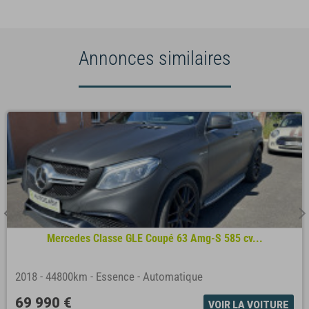
Annonces similaires
Mercedes Classe GLE Coupé 63 Amg-S 585 cv...
2018
-
44800km
-
Essence
-
Automatique
69 990 €
VOIR LA VOITURE