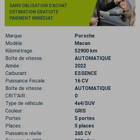
SANS OBLIGATION D'ACHAT
ESTIMATION GRATUITE
PAIEMENT IMMÉDIAT.
Marque :
Porsche
Modèle :
Macan
Kilométrage :
52900 km
Boîte de vitesse :
AUTOMATIQUE
Année :
2022
Carburant :
ESSENCE
Puissance Fiscale :
16 CV
Boîte de vitesse :
AUTOMATIQUE
CRIT'AIR :
0
Type de véhicule :
4x4/SUV
Couleur :
GRIS
Portes :
5 portes
Places :
5 places
Puissance réelle :
265 CV