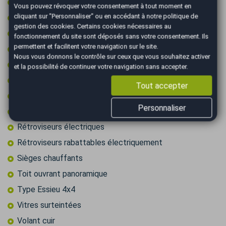
Palettes au volant
Vous pouvez révoquer votre consentement à tout moment en
cliquant sur "Personnaliser" ou en accédant à notre
politique de
Prise 12v
gestion des cookies
. Certains cookies nécessaires au
Prise audio USB
fonctionnement du site sont déposés sans votre consentement. Ils
permettent et facilitent votre navigation sur le site.
Radar arrière de détection d'obstacles
Nous vous donnons le contrôle sur ceux que vous souhaitez activer
Radar avant de détection d'obstacles
et la possibilité de continuer votre navigation sans accepter.
Régulateur de vitesse
Tout accepter
Retroviseur intérieur électrochrome
Personnaliser
Rétroviseurs dégivrants
Rétroviseurs électriques
Rétroviseurs rabattables électriquement
Sièges chauffants
Toit ouvrant panoramique
Type Essieu 4x4
Vitres surteintées
Volant cuir