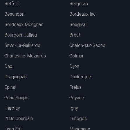
Belfort
Bergerac
Besançon
Bordeaux lac
Bordeaux Mérignac
Bougival
Bourgoin-Jallieu
Brest
Brive-La-Gaillarde
Chalon-sur-Saône
Charleville-Mezières
Colmar
Dax
Dijon
Draguignan
Dunkerque
Epinal
Fréjus
Guadeloupe
Guyane
Herblay
Igny
L'Isle Jourdain
Limoges
Lyon Est
Marignane