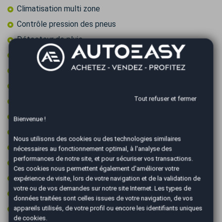
Climatisation multi zone
Contrôle pression des pneus
Détecteur de pluie
Feux LED
Fixations ISOFIX
Frein à main électrique
Tout refuser et fermer
GPS couleur
Intérieur cuir
Bienvenue !
Jantes 21 pouces
Nous utilisons des cookies ou des technologies similaires
Kit de gonflage (sans roue de secours)
nécessaires au fonctionnement optimal, à l'analyse des
performances de notre site, et pour sécuriser vos transactions.
Limiteur de vitesse
Ces cookies nous permettent également d'améliorer votre
Ordinateur de bord
expérience de visite, lors de votre navigation et de la validation de
votre ou de vos demandes sur notre site Internet. Les types de
Pack cuir
données traitées sont celles issues de votre navigation, de vos
Pack sport
appareils utilisés, de votre profil ou encore les identifiants uniques
de cookies.