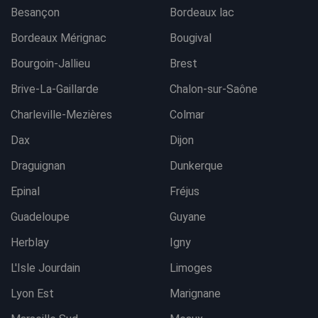
Besançon
Bordeaux lac
Bordeaux Mérignac
Bougival
Bourgoin-Jallieu
Brest
Brive-La-Gaillarde
Chalon-sur-Saône
Charleville-Mezières
Colmar
Dax
Dijon
Draguignan
Dunkerque
Epinal
Fréjus
Guadeloupe
Guyane
Herblay
Igny
L'Isle Jourdain
Limoges
Lyon Est
Marignane