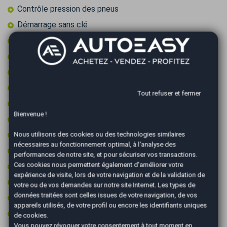
Contrôle pression des pneus
Démarrage sans clé
Détecteur de pluie
Feux LED
Fixations ISOFIX
Frein à main électrique
Tout refuser et fermer
GPS couleur
Bienvenue !
Intérieur cuir
Jantes 18 pouces
Nous utilisons des cookies ou des technologies similaires
nécessaires au fonctionnement optimal, à l'analyse des
Kit de gonflage (sans roue de secours)
performances de notre site, et pour sécuriser vos transactions.
Ces cookies nous permettent également d'améliorer votre
Limiteur de vitesse
expérience de visite, lors de votre navigation et de la validation de
Ordinateur de bord
votre ou de vos demandes sur notre site Internet. Les types de
données traitées sont celles issues de votre navigation, de vos
Pack cuir
appareils utilisés, de votre profil ou encore les identifiants uniques
Prise 12v
de cookies.
Vous pouvez révoquer votre consentement à tout moment en