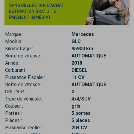
SANS OBLIGATION D'ACHAT
ESTIMATION GRATUITE
PAIEMENT IMMÉDIAT.
Marque :
Mercedes
Modèle :
GLC
Kilométrage :
95900 km
Boîte de vitesse :
AUTOMATIQUE
Année :
2018
Carburant :
DIESEL
Puissance Fiscale :
11 CV
Boîte de vitesse :
AUTOMATIQUE
CRIT'AIR :
0
Type de véhicule :
4x4/SUV
Couleur :
gris
Portes :
5 portes
Places :
5 places
Puissance réelle :
204 CV