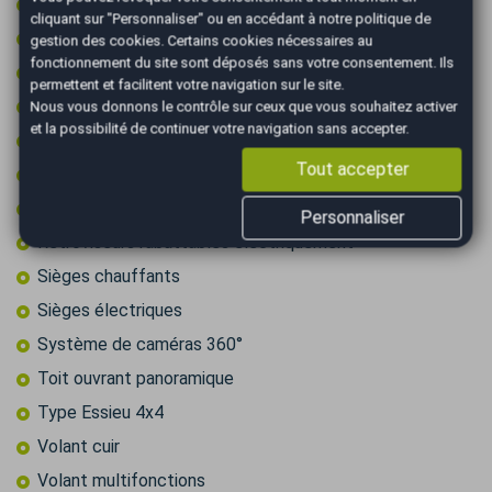
Prise audio USB
cliquant sur "Personnaliser" ou en accédant à notre
politique de
Radar arrière de détection d'obstacles
gestion des cookies
. Certains cookies nécessaires au
fonctionnement du site sont déposés sans votre consentement. Ils
Radar avant de détection d'obstacles
permettent et facilitent votre navigation sur le site.
Reconnaissance des panneaux de signalisation
Nous vous donnons le contrôle sur ceux que vous souhaitez activer
et la possibilité de continuer votre navigation sans accepter.
Régulateur de vitesse
Tout accepter
Rétroviseurs dégivrants
Rétroviseurs électriques
Personnaliser
Rétroviseurs rabattables électriquement
Sièges chauffants
Sièges électriques
Système de caméras 360°
Toit ouvrant panoramique
Type Essieu 4x4
Volant cuir
Volant multifonctions