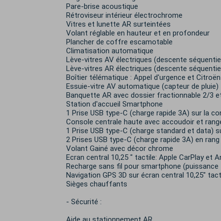
Pare-brise acoustique
Rétroviseur intérieur électrochrome
Vitres et lunette AR surteintées
Volant réglable en hauteur et en profondeur
Plancher de coffre escamotable
Climatisation automatique
Lève-vitres AV électriques (descente séquentiel
Lève-vitres AR électriques (descente séquentiel
Boîtier télématique : Appel d'urgence et Citroë
Essuie-vitre AV automatique (capteur de pluie)
Banquette AR avec dossier fractionnable 2/3 e
Station d'accueil Smartphone
1 Prise USB type-C (charge rapide 3A) sur la co
Console centrale haute avec accoudoir et ran
1 Prise USB type-C (charge standard et data) s
2 Prises USB type-C (charge rapide 3A) en rang
Volant Gainé avec décor chrome
Ecran central 10,25 " tactile: Apple CarPlay et A
Recharge sans fil pour smartphone (puissance
Navigation GPS 3D sur écran central 10,25" tact
Sièges chauffants
- Sécurité :
Aide au stationnement AR