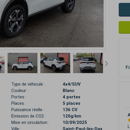
Fi
Type de véhicule :
4x4/SUV
Couleur :
Blanc
Portes :
4 portes
Places :
5 places
Puissance réelle :
136 CV
A
Émission de CO2 :
120g/km
Mise en circulation :
10/09/2025
L
Ville :
Saint-Paul-lès-Dax