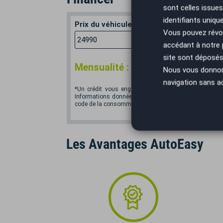
sont celles issues
identifiants uniqu
Prix du véhicule
Apport en
Vous pouvez révoq
€
accédant à notre
site sont déposés 
*
Mensualité :
325,99
€/mois
Nous vous donnons 
navigation sans a
*Un crédit vous engage et doit être remboursé. Vér
Informations données à titre indicatif et non contractu
code de la consommation. Crédit sans assurance. Voir
Les Avantages AutoEasy