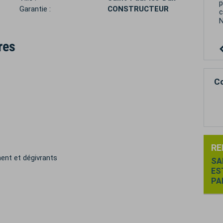
p
Garantie :
CONSTRUCTEUR
c
N
res
Co
RE
ment et dégivrants
SA
ES
PA