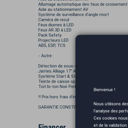
Allumage automatique des feux de croisement
Aide au stationnement AV
Système de surveillance d'angle mort
Caméra de recul
Feux diurnes à LED
Feux AR 3D à LED
Pack Safety
Projecteurs LED
ABS, ESP, TCS
- Autre :
Détection de sous-gonflage des pneumatiques
Jantes Alliage 17'' ARAGONITE Diamantées av
Système Start & Stop
Teinte de caisse opaque Blanc Banquise
Toit bi-ton Noir Perla Nera
Bienvenue !
!! Prix hors frais d'immatriculation !!
Nous utilisons de
GARANTIE CONSTRUCTEUR 2 ANS
l'analyse des perf
Ces cookies nous 
Financer
et de la validatio