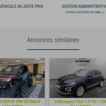
VÉHICULE AU JUSTE PRIX
GESTION ADMINISTRATIV
(cession, carte grise, non gage,...)
Annonces similaires
S RZR XP PRO ULTIMATE
Volkswagen T-Roc 1.5 TSI / 15