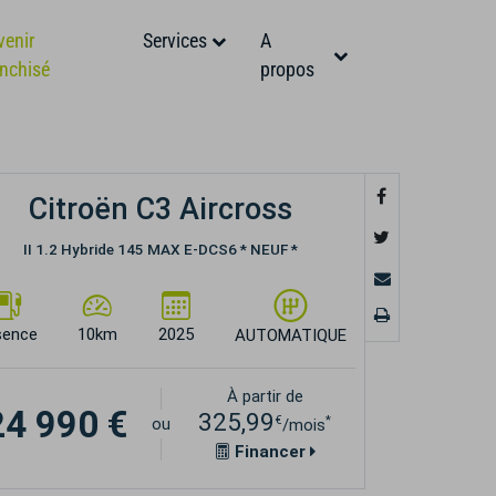
venir
Services
A
anchisé
propos
Citroën C3 Aircross
II 1.2 Hybride 145 MAX E-DCS6 * NEUF *
sence
10km
2025
AUTOMATIQUE
À partir de
24 990 €
325,99
€
*
ou
/mois
Financer