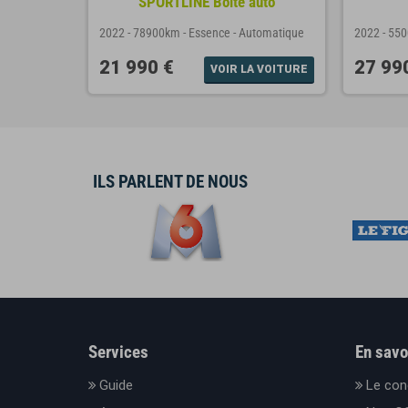
SPORTLINE Boite auto
tomatique
2022
-
78900km
-
Essence
-
Automatique
2022
-
55
21 990 €
27 99
A VOITURE
VOIR LA VOITURE
ILS PARLENT DE NOUS
Services
En savo
Guide
Le con