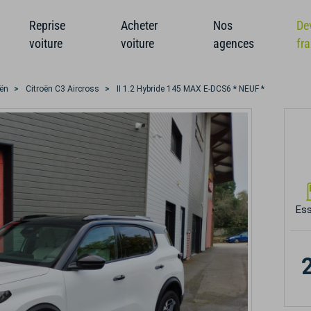
Reprise
Acheter
Nos
De
voiture
voiture
agences
fr
oën
Citroën C3 Aircross
II 1.2 Hybride 145 MAX E-DCS6 * NEUF *
Es