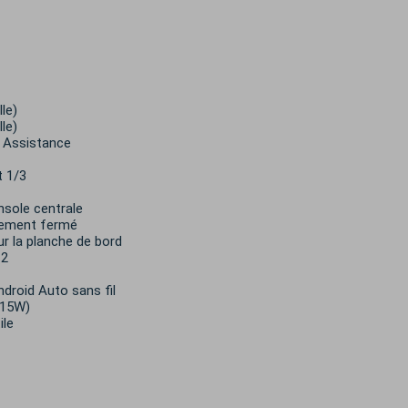
le)
le)
n Assistance
t 1/3
nsole centrale
gement fermé
ur la planche de bord
 2
ndroid Auto sans fil
 15W)
ile