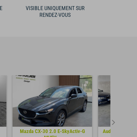
E
VISIBLE UNIQUEMENT SUR
RENDEZ-VOUS
0
Mazda CX-30 2.0 E-SkyActiv-G
Audi Q3 Sportba