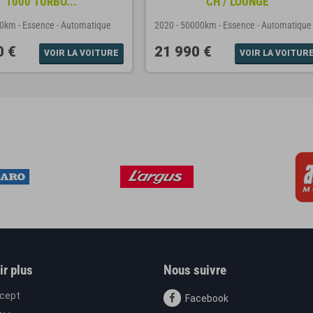
1000 TURBO...
CH / LOUNGE
00km
-
Essence
-
Automatique
2020
-
50000km
-
Essence
-
Automatique
0 €
21 990 €
VOIR LA VOITURE
VOIR LA VOITUR
ir plus
Nous suivre
cept
Facebook