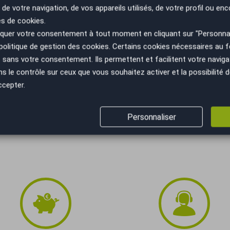
 de votre navigation, de vos appareils utilisés, de votre profil ou enc
es de cookies.
 €
Durée
uer votre consentement à tout moment en cliquant sur "Personnal
€
politique de gestion des cookies
. Certains cookies nécessaires au
sans votre consentement. Ils permettent et facilitent votre navigati
Recevoir la simulation
le contrôle sur ceux que vous souhaitez activer et la possibilité d
ccepter.
ifiez vos capacités de remboursement avant de vous engager.
elles. Afin de respecter les dispositions de l'article L331.-4 du
 conditions en agence.
Personnaliser