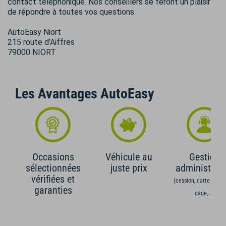
contact téléphonique. Nos conseillers se feront un plaisir
de répondre à toutes vos questions.
AutoEasy Niort
215 route d’Aiffres
79000 NIORT
Les Avantages AutoEasy
Occasions
Véhicule au
Gestion
sélectionnées
juste prix
administrati
vérifiées et
(cession, carte grise,
garanties
gage,...)