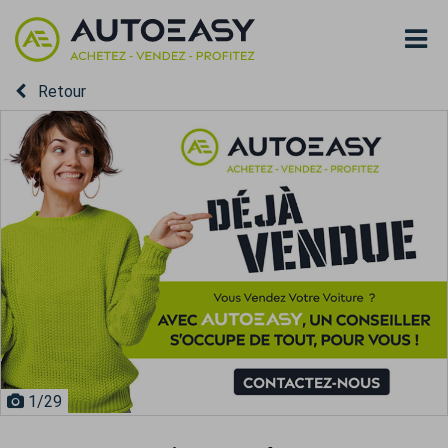
Retour
1
/29