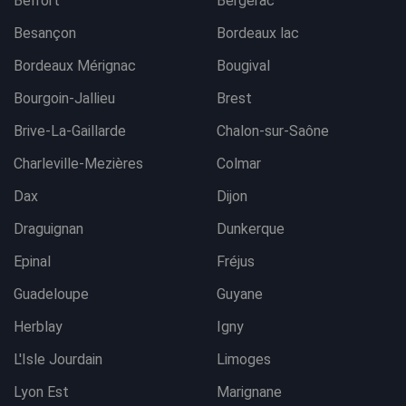
Belfort
Bergerac
Besançon
Bordeaux lac
Bordeaux Mérignac
Bougival
Bourgoin-Jallieu
Brest
Brive-La-Gaillarde
Chalon-sur-Saône
Charleville-Mezières
Colmar
Dax
Dijon
Draguignan
Dunkerque
Epinal
Fréjus
Guadeloupe
Guyane
Herblay
Igny
L'Isle Jourdain
Limoges
Lyon Est
Marignane