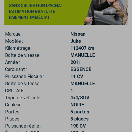
SANS OBLIGATION D'ACHAT
ESTIMATION GRATUITE
PAIEMENT IMMÉDIAT.
Marque :
Nissan
Modèle :
Juke
Kilométrage :
112407 km
Boîte de vitesse :
MANUELLE
Année :
2011
Carburant :
ESSENCE
Puissance Fiscale :
11 CV
Boîte de vitesse :
MANUELLE
CRIT'AIR :
1
Type de véhicule :
4x4/SUV
Couleur :
NOIRE
Portes :
5 portes
Places :
5 places
Puissance réelle :
190 CV