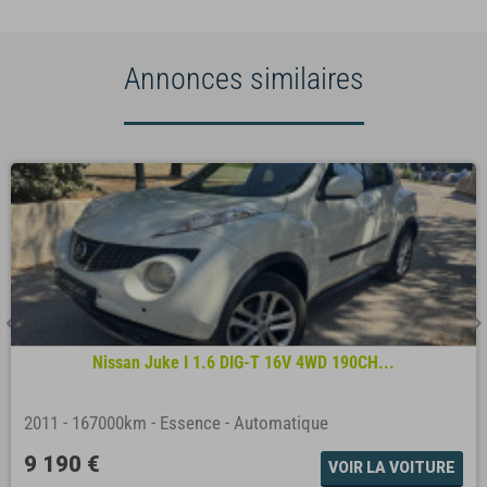
Annonces similaires
Nissan Juke I 1.6 DIG-T 16V 4WD 190CH...
2011
-
167000km
-
Essence
-
Automatique
9 190 €
VOIR LA VOITURE