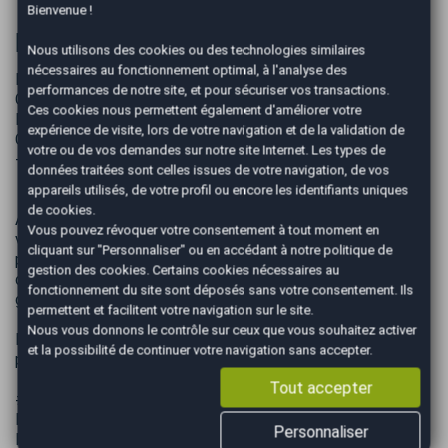
Bienvenue !
Informations complémentaires
Nous utilisons des cookies ou des technologies similaires
nécessaires au fonctionnement optimal, à l'analyse des
NISSAN JUKE 1.6 190 ACENTA - GARANTIE 12 MOIS -
performances de notre site, et pour sécuriser vos transactions.
GPS TACTILE / REGULATEUR ET LIMITEUR / CAMERA DE
Ces cookies nous permettent également d'améliorer votre
RECUL
expérience de visite, lors de votre navigation et de la validation de
CONTROLE TECHNIQUE VIERGE.
votre ou de vos demandes sur notre site Internet. Les types de
- GARANTIE DE 12 MOIS -
données traitées sont celles issues de votre navigation, de vos
appareils utilisés, de votre profil ou encore les identifiants uniques
de cookies.
Avec AUTOEASY vous avez le possibilité de prolongez
Vous pouvez révoquer votre consentement à tout moment en
votre tranquillité d’esprit jusqu’à 48 mois grâce à notre
cliquant sur "Personnaliser" ou en accédant à notre
politique de
partenariat avec Opteven, acteur de référence depuis plus
gestion des cookies
. Certains cookies nécessaires au
de 30 ans en France et en Europe dans les domaines de la
fonctionnement du site sont déposés sans votre consentement. Ils
garantie mécanique, de l’entretien et de l’assistance.
permettent et facilitent votre navigation sur le site.
Nous vous donnons le contrôle sur ceux que vous souhaitez activer
De plus, avec AutoEasy, des solutions de financement
et la possibilité de continuer votre navigation sans accepter.
peuvent vous être proposées pour faciliter votre achat.
Tout accepter
# VENTE DE VEHICULE # DEPOT VENTE # ACHAT CASH
DE VOTRE VEHICULE # REPRISE TOUTES MARQUES #
Personnaliser
Nous reprenons tous types de véhicules, quelles que