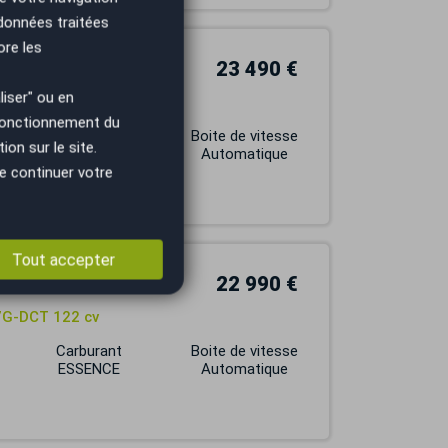
 données traitées
ore les
23 490 €
iser" ou en
TRONIC
 fonctionnement du
Carburant
Boite de vitesse
on sur le site.
DIESEL
Automatique
e continuer votre
Tout accepter
22 990 €
 7G-DCT 122 cv
Carburant
Boite de vitesse
ESSENCE
Automatique