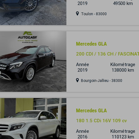
2019
49500 km
Toulon - 83000
Mercedes GLA
200 CDI / 136 CH / FASCINA
Année
Kilométrage
2019
138000 km
Bourgoin-Jallieu - 38300
Mercedes GLA
180 1.5 CDi 16V 109 cv
Année
Kilométrage
2016
110123 km