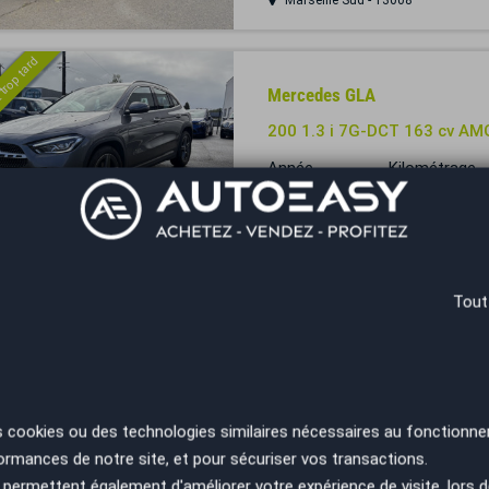
Marseille Sud - 13008
 trop tard
Mercedes GLA
200 1.3 i 7G-DCT 163 cv AM
Année
Kilométrage
2022
39600 km
Vannes - 56000
 trop tard
Tout
Mercedes GLA
180 SENSATION / CUIR COM
EXCELLENT ÉTAT
Année
Kilométrage
s cookies ou des technologies similaires nécessaires au fonctionne
2015
69000 km
ormances de notre site, et pour sécuriser vos transactions.
Marignane - 13700
permettent également d'améliorer votre expérience de visite, lors d