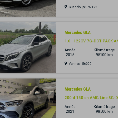
Guadeloupe - 97122
Mercedes GLA
1.6 i 122CV 7G-DCT PACK 
Année
Kilométrage
2015
95100 km
Vannes - 56000
Mercedes GLA
200 d 150 ch AMG Line 8G-
Année
Kilométrage
2021
98500 km