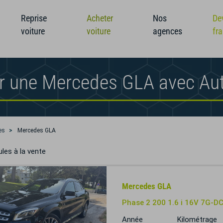
Reprise
Acheter
Nos
De
voiture
voiture
agences
fr
r une Mercedes GLA avec Au
es
Mercedes GLA
les à la vente
Mercedes GLA
Phase 2 200 1.6 i 16V 7G-
Année
Kilométrage