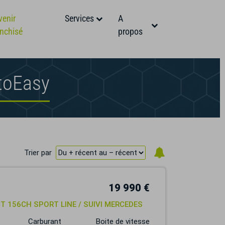
venir
Services
A
anchisé
propos
toEasy
Trier par
19 990 €
DCT 156CH SPORT LINE / SUIVI MERCEDES
Carburant
Boite de vitesse