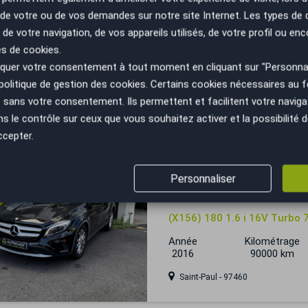
n de votre ou de vos demandes sur notre site Internet. Les types de
 trop tard
 de votre navigation, de vos appareils utilisés, de votre profil ou enc
Mercedes GLA
es de cookies.
uer votre consentement à tout moment en cliquant sur "Personnal
220D 177ch PACK AMG 7G-
politique de gestion des cookies
. Certains cookies nécessaires au
Année
Kilométrage
sans votre consentement. Ils permettent et facilitent votre navigati
2017
89990 km
le contrôle sur ceux que vous souhaitez activer et la possibilité d
Périgueux - 24750
ccepter.
 trop tard
Personnaliser
Mercedes GLA
(X156) 180 1.6 i 16V Turbo
Année
Kilométrage
2016
90000 km
Saint-Paul - 97460