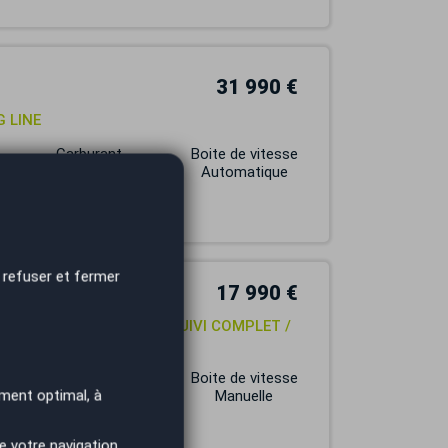
31 990 €
G LINE
Carburant
Boite de vitesse
ESSENCE
Automatique
 refuser et fermer
17 990 €
PLET/ 69000 KMS AVEC SUIVI COMPLET /
Carburant
Boite de vitesse
ment optimal, à
ESSENCE
Manuelle
e votre navigation