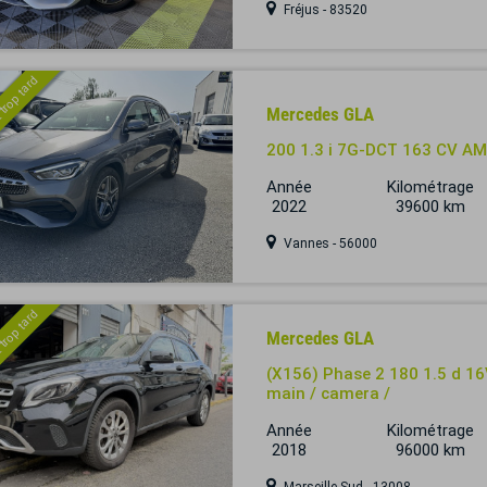
Fréjus - 83520
 trop tard
Mercedes GLA
200 1.3 i 7G-DCT 163 CV AM
Année
Kilométrage
2022
39600 km
Vannes - 56000
 trop tard
Mercedes GLA
(X156) Phase 2 180 1.5 d 16
main / camera /
Année
Kilométrage
2018
96000 km