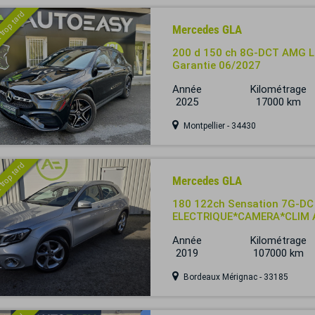
 trop tard
Mercedes GLA
200 d 150 ch 8G-DCT AMG Lin
Garantie 06/2027
Année
Kilométrage
2025
17000 km
Montpellier - 34430
 trop tard
Mercedes GLA
180 122ch Sensation 7G-D
ELECTRIQUE*CAMERA*CLIM A
Année
Kilométrage
2019
107000 km
Bordeaux Mérignac - 33185