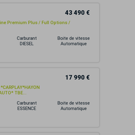
43 490 €
e Premium Plus / Full Options /
Carburant
Boite de vitesse
DIESEL
Automatique
17 990 €
C *CARPLAY*HAYON
UTO* TBE...
Carburant
Boite de vitesse
ESSENCE
Automatique