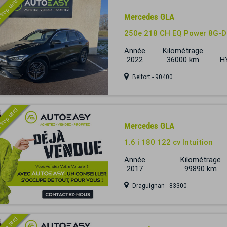
 trop tard
Mercedes GLA
250e 218 CH EQ Power 8G-
Année
Kilométrage
2022
36000 km
H
Belfort - 90400
 trop tard
Mercedes GLA
1.6 i 180 122 cv Intuition
Année
Kilométrage
2017
99890 km
Draguignan - 83300