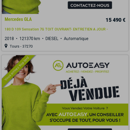
Mercedes GLA
15 490 €
180 D 109 Sensation 7G TOIT OUVRANT- ENTRETIEN A JOUR -
2018
121370 km
DIESEL
Automatique
Tours - 37270
Vous arrivez trop tard