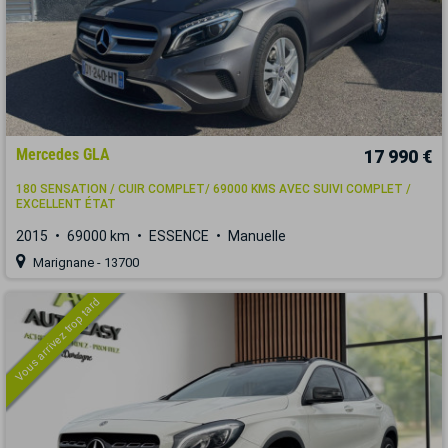
Mercedes GLA
17 990 €
180 SENSATION / CUIR COMPLET/ 69000 KMS AVEC SUIVI COMPLET /
EXCELLENT ÉTAT
2015
69000 km
ESSENCE
Manuelle
Marignane - 13700
Vous arrivez trop tard