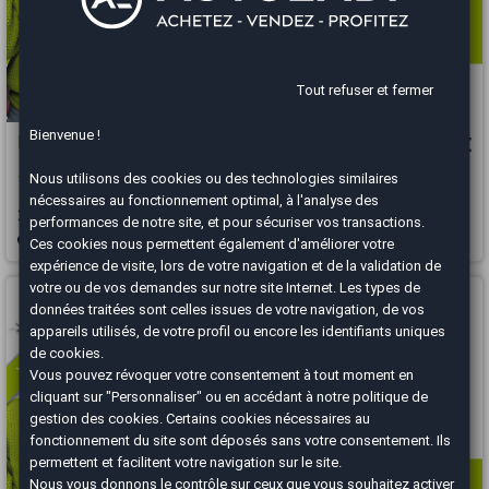
Tout refuser et fermer
Bienvenue !
Mercedes GLA
15 990 €
Nous utilisons des cookies ou des technologies similaires
1.6 i 180 122 cv Intuition
nécessaires au fonctionnement optimal, à l'analyse des
2017
99890 km
ESSENCE
Automatique
performances de notre site, et pour sécuriser vos transactions.
Ces cookies nous permettent également d'améliorer votre
Draguignan - 83300
expérience de visite, lors de votre navigation et de la validation de
votre ou de vos demandes sur notre site Internet. Les types de
Vous arrivez trop tard
données traitées sont celles issues de votre navigation, de vos
appareils utilisés, de votre profil ou encore les identifiants uniques
de cookies.
Vous pouvez révoquer votre consentement à tout moment en
cliquant sur "Personnaliser" ou en accédant à notre
politique de
gestion des cookies
. Certains cookies nécessaires au
fonctionnement du site sont déposés sans votre consentement. Ils
permettent et facilitent votre navigation sur le site.
Nous vous donnons le contrôle sur ceux que vous souhaitez activer