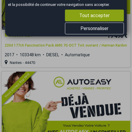
et la possibilité de continuer votre navigation sans accepter.
Tout accepter
Personnaliser
Mercedes GLA
19 490 €
220d 177ch Fascination Pack AMG 7G-DCT Toit ouvrant / Harman Kardon
2017
103348 km
DIESEL
Automatique
Nantes - 44470
Vous arrivez trop tard