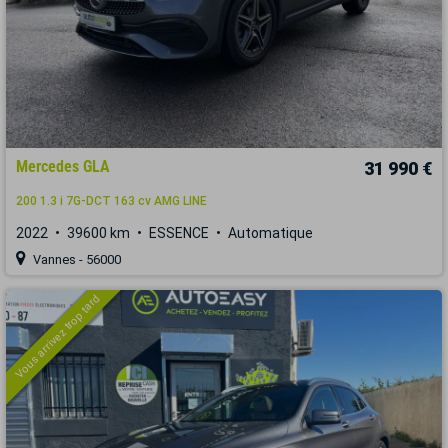
Mercedes GLA
31 990 €
200 1.3 i 7G-DCT 163 cv AMG LINE
2022
39600 km
ESSENCE
Automatique
Vannes - 56000
Vous arrivez trop tard