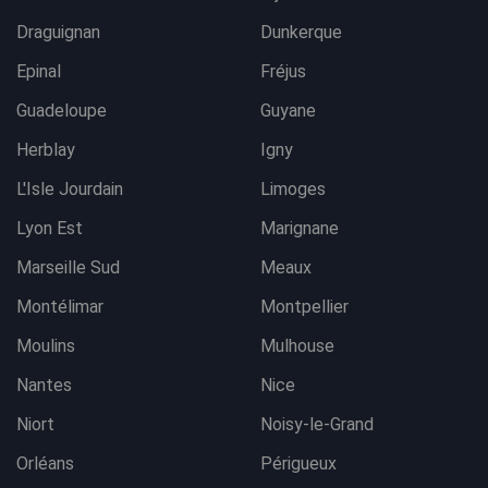
Draguignan
Dunkerque
Epinal
Fréjus
Guadeloupe
Guyane
Herblay
Igny
L'Isle Jourdain
Limoges
Lyon Est
Marignane
Marseille Sud
Meaux
Montélimar
Montpellier
Moulins
Mulhouse
Nantes
Nice
Niort
Noisy-le-Grand
Orléans
Périgueux