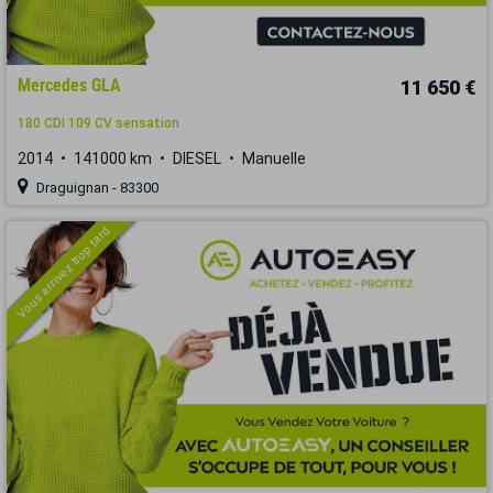
Mercedes GLA
11 650 €
180 CDI 109 CV sensation
2014
141000 km
DIESEL
Manuelle
Draguignan - 83300
Vous arrivez trop tard