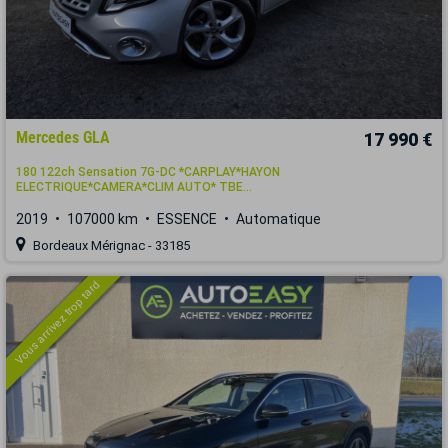
Mercedes GLA
17 990 €
180 122ch Sensation 7G-DC *CARPLAY*HAYON
ELECTRIQUE*CAMERA*CLIM AUTO* TBE...
2019
107000 km
ESSENCE
Automatique
Bordeaux Mérignac - 33185
Vous arrivez trop tard