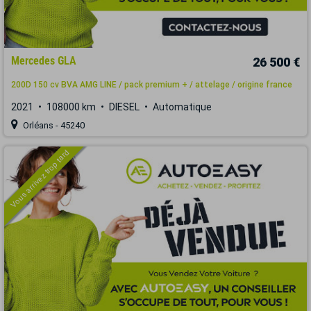
Mercedes GLA
26 500 €
200D 150 cv BVA AMG LINE / pack premium + / attelage / origine france
2021
108000 km
DIESEL
Automatique
Orléans - 45240
Vous arrivez trop tard