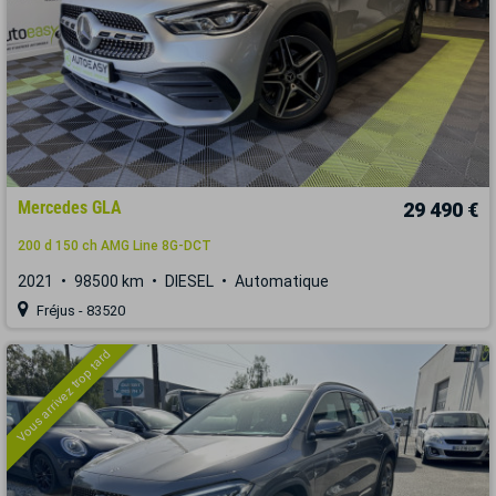
Mercedes GLA
29 490 €
200 d 150 ch AMG Line 8G-DCT
2021
98500 km
DIESEL
Automatique
Fréjus - 83520
Vous arrivez trop tard