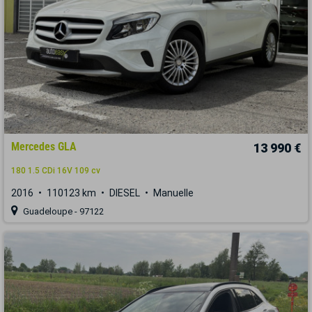
Mercedes GLA
13 990 €
180 1.5 CDi 16V 109 cv
2016
110123 km
DIESEL
Manuelle
Guadeloupe - 97122