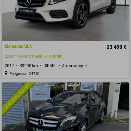
Mercedes GLA
23 490 €
220D 177ch PACK AMG 7G-TRONIC
2017
89990 km
DIESEL
Automatique
Périgueux - 24750
Vous arrivez trop tard