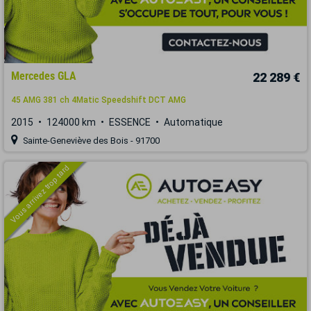
Mercedes GLA
22 289 €
45 AMG 381 ch 4Matic Speedshift DCT AMG
2015
124000 km
ESSENCE
Automatique
Sainte-Geneviève des Bois - 91700
Vous arrivez trop tard