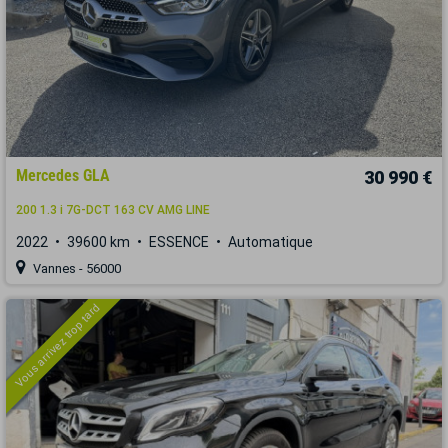
Mercedes GLA
30 990 €
200 1.3 i 7G-DCT 163 CV AMG LINE
2022
39600 km
ESSENCE
Automatique
Vannes - 56000
Vous arrivez trop tard