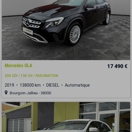
Mercedes GLA
17 490 €
200 CDI / 136 CH / FASCINATION
2019
138000 km
DIESEL
Automatique
Bourgoin-Jallieu - 38300