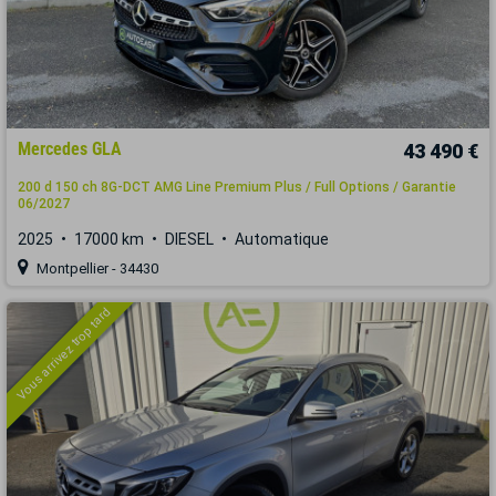
Mercedes GLA
43 490 €
200 d 150 ch 8G-DCT AMG Line Premium Plus / Full Options / Garantie
06/2027
2025
17000 km
DIESEL
Automatique
Montpellier - 34430
Vous arrivez trop tard