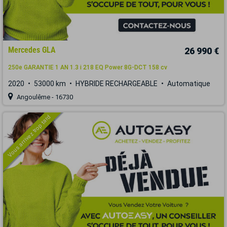
Mercedes GLA
26 990 €
250e GARANTIE 1 AN 1.3 i 218 EQ Power 8G-DCT 158 cv
2020
53000 km
HYBRIDE RECHARGEABLE
Automatique
Angoulême - 16730
Vous arrivez trop tard