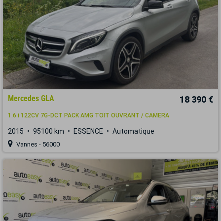
Mercedes GLA
18 390 €
1.6 i 122CV 7G-DCT PACK AMG TOIT OUVRANT / CAMERA
2015
95100 km
ESSENCE
Automatique
Vannes - 56000