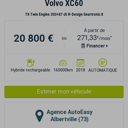
Volvo XC60
T8 Twin Engine 303+87 ch R-Design Geartronic 8
À partir de
20 800 €
271,33
€
*
ou
/mois
Financer
Hybride rechargeable
160000km
2018
AUTOMATIQUE
Estimer mon véhicule
Agence
AutoEasy
Albertville (73)