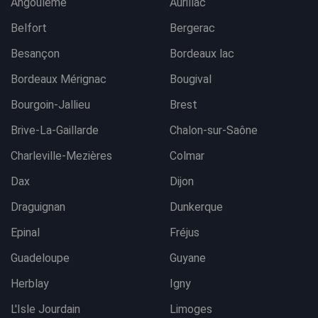
Angoulême
Aurillac
Belfort
Bergerac
Besançon
Bordeaux lac
Bordeaux Mérignac
Bougival
Bourgoin-Jallieu
Brest
Brive-La-Gaillarde
Chalon-sur-Saône
Charleville-Mezières
Colmar
Dax
Dijon
Draguignan
Dunkerque
Epinal
Fréjus
Guadeloupe
Guyane
Herblay
Igny
L'Isle Jourdain
Limoges