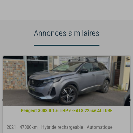
Annonces similaires
Peugeot 3008 II 1.6 THP e-EAT8 225cv ALLURE
2021
-
47000km
-
Hybride rechargeable
-
Automatique