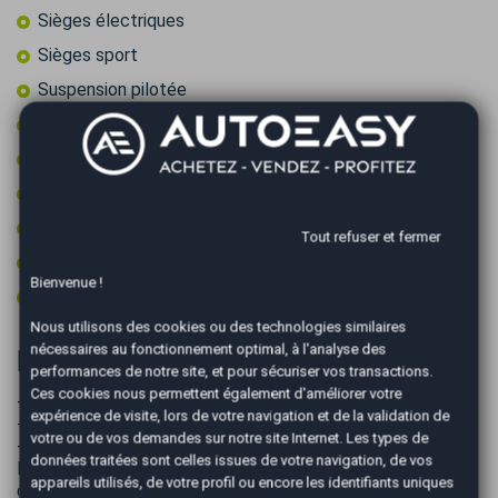
Sièges électriques
Sièges sport
Suspension pilotée
Système de caméras 360°
Toit ouvrant panoramique
Type Essieu 4x4
Vitres surteintées
Tout refuser et fermer
Volant cuir
Bienvenue !
Volant multifonctions
Nous utilisons des cookies ou des technologies similaires
nécessaires au fonctionnement optimal, à l'analyse des
Informations complémentaires
performances de notre site, et pour sécuriser vos transactions.
Ces cookies nous permettent également d'améliorer votre
- Révision faite pour la vente
expérience de visite, lors de votre navigation et de la validation de
-
votre ou de vos demandes sur notre site Internet. Les types de
- DIVERS:
données traitées sont celles issues de votre navigation, de vos
Habilitation de la préfecture pour effectuer votre carte
appareils utilisés, de votre profil ou encore les identifiants uniques
grise.