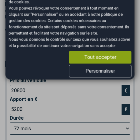
de cookies.
Reprise possible de votre véhicule.
Vous pouvez révoquer votre consentement à tout moment en
Achat cash de votre véhicule.
cliquant sur "Personnaliser" ou en accédant à notre
politique de
Possibilité de venir vous chercher à la gare d'Albertville.
gestion des cookies
. Certains cookies nécessaires au
fonctionnement du site sont déposés sans votre consentement. Ils
AUTOEASY
permettent et facilitent votre navigation sur le site.
1140 CHEMIN DE LA CASSINE
Nous vous donnons le contrôle sur ceux que vous souhaitez activer
73200 ALBERTVILLE
et la possibilité de continuer votre navigation sans accepter.
Tout accepter
Financer
Personnaliser
Prix du véhicule
€
Apport en €
€
Durée