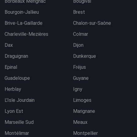
Bordeaux Mérignac
Bougival
Bourgoin-Jallieu
Brest
Brive-La-Gaillarde
Chalon-sur-Saône
Charleville-Mezières
Colmar
Dax
Dijon
Draguignan
Dunkerque
Epinal
Fréjus
Guadeloupe
Guyane
Herblay
Igny
L'Isle Jourdain
Limoges
Lyon Est
Marignane
Marseille Sud
Meaux
Montélimar
Montpellier