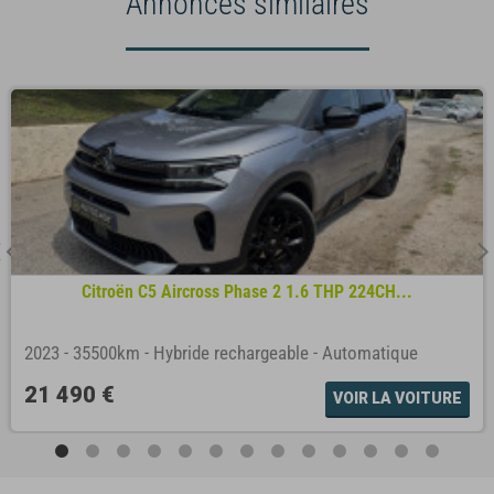
Annonces similaires
Citroën C5 Aircross Phase 2 1.6 THP 224CH...
2023
-
35500km
-
Hybride rechargeable
-
Automatique
21 490 €
VOIR LA VOITURE