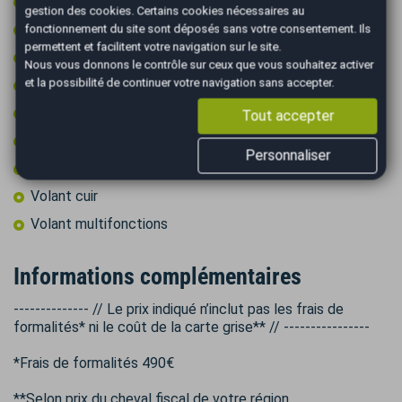
Reconnaissance des panneaux de signalisation
gestion des cookies
. Certains cookies nécessaires au
Régulateur de vitesse
fonctionnement du site sont déposés sans votre consentement. Ils
permettent et facilitent votre navigation sur le site.
Rétroviseurs rabattables électriquement
Nous vous donnons le contrôle sur ceux que vous souhaitez activer
et la possibilité de continuer votre navigation sans accepter.
Roue secours tempo + kit outils
Start & Stop
Tout accepter
Type Essieu 4x2
Personnaliser
Vitres surteintées
Volant cuir
Volant multifonctions
Informations complémentaires
-------------- // Le prix indiqué n’inclut pas les frais de
formalités* ni le coût de la carte grise** // ----------------
*Frais de formalités 490€
**Selon prix du cheval fiscal de votre région