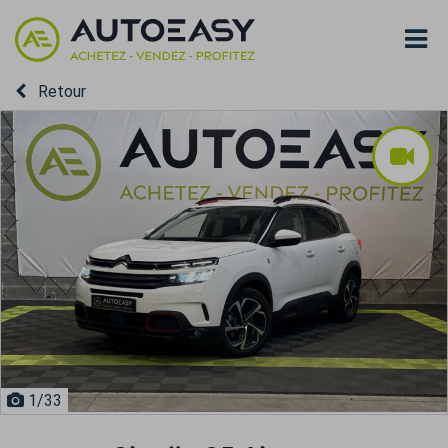
Retour
1
/33