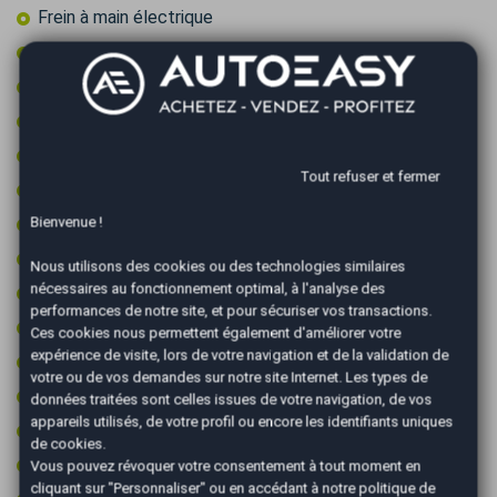
Frein à main électrique
GPS couleur
GPS tactile
Intérieur semi-cuir
Jantes 18 pouces
Tout refuser et fermer
Jantes aluminium
Bienvenue !
Ordinateur de bord
Palettes au volant
Nous utilisons des cookies ou des technologies similaires
nécessaires au fonctionnement optimal, à l'analyse des
Peinture integrale
performances de notre site, et pour sécuriser vos transactions.
Première main
Ces cookies nous permettent également d'améliorer votre
expérience de visite, lors de votre navigation et de la validation de
Prise 12v
votre ou de vos demandes sur notre site Internet. Les types de
Prise audio USB
données traitées sont celles issues de votre navigation, de vos
appareils utilisés, de votre profil ou encore les identifiants uniques
Radar arrière de détection d'obstacles
de cookies.
Radar avant de détection d'obstacles
Vous pouvez révoquer votre consentement à tout moment en
cliquant sur "Personnaliser" ou en accédant à notre
politique de