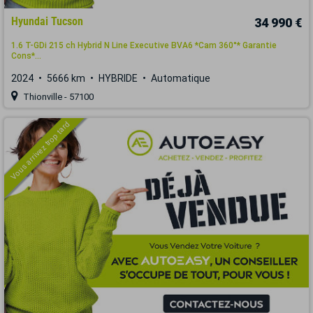
Hyundai Tucson
34 990 €
1.6 T-GDi 215 ch Hybrid N Line Executive BVA6 *Cam 360°* Garantie
Cons*...
2024
5666 km
HYBRIDE
Automatique
Thionville - 57100
Vous arrivez trop tard