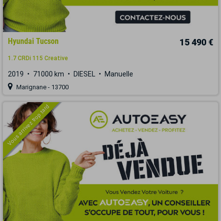
Hyundai Tucson
15 490 €
1.7 CRDi 115 Creative
2019
71000 km
DIESEL
Manuelle
Marignane - 13700
Vous arrivez trop tard