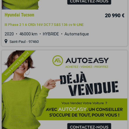
Hyundai Tucson
20 990 €
III Phase 2 1.6 CRDi 16V DCT7 S&S 136 cv N-LINE
2020
46000 km
HYBRIDE
Automatique
Saint-Paul - 97460
Vous arrivez trop tard