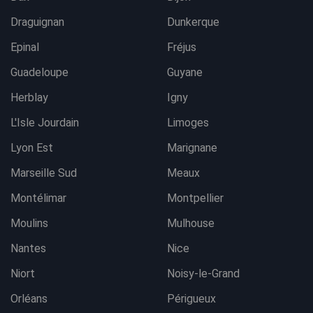
Draguignan
Dunkerque
Epinal
Fréjus
Guadeloupe
Guyane
Herblay
Igny
L'Isle Jourdain
Limoges
Lyon Est
Marignane
Marseille Sud
Meaux
Montélimar
Montpellier
Moulins
Mulhouse
Nantes
Nice
Niort
Noisy-le-Grand
Orléans
Périgueux