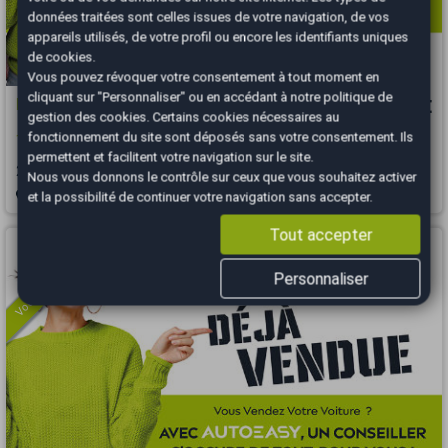
données traitées sont celles issues de votre navigation, de vos
appareils utilisés, de votre profil ou encore les identifiants uniques
de cookies.
Vous pouvez révoquer votre consentement à tout moment en
cliquant sur "Personnaliser" ou en accédant à notre
politique de
Hyundai Tucson
19 990 €
gestion des cookies
. Certains cookies nécessaires au
fonctionnement du site sont déposés sans votre consentement. Ils
1.6 T-GDI / 230 CH / BUSINESS
permettent et facilitent votre navigation sur le site.
2023
96620 km
ESSENCE
Automatique
Nous vous donnons le contrôle sur ceux que vous souhaitez activer
et la possibilité de continuer votre navigation sans accepter.
Bourgoin-Jallieu - 38300
Tout accepter
Vous arrivez trop tard
Personnaliser