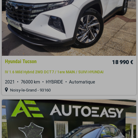
Hyundai Tucson
18 990 €
IV 1.6 Mild Hybrid 2WD DCT7 / 1ere MAIN / SUIVI HYUNDAI
2021
76000 km
HYBRIDE
Automatique
Noisy-le-Grand - 93160