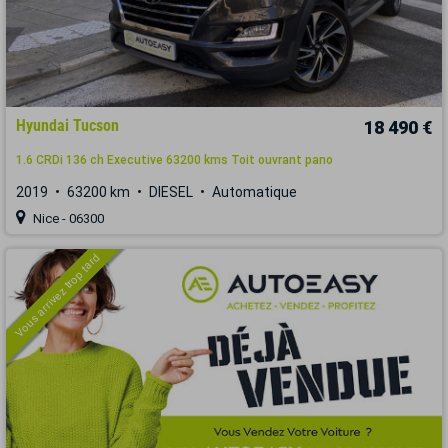
Hyundai Tucson
18 490 €
1.6 CRDi 136 ch Executive 63200 kms Toit ouvrant pano
2019
63200 km
DIESEL
Automatique
Nice - 06300
Vous arrivez trop tard