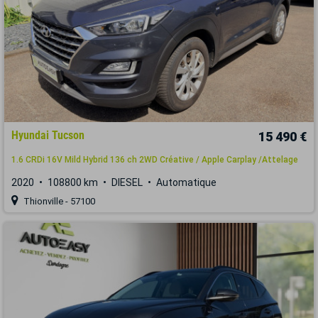
Hyundai Tucson
15 490 €
1.6 CRDi 16V Mild Hybrid 136 ch 2WD Créative / Apple Carplay /Attelage
2020
108800 km
DIESEL
Automatique
Thionville - 57100