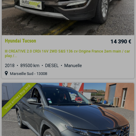
Hyundai Tucson
14 390 €
III CREATIVE 2.0 CRDi 16V 2WD S&S 136 cv Origine France 2em main / car
play /...
2018
89500 km
DIESEL
Manuelle
Marseille Sud - 13008
Vous arrivez trop tard