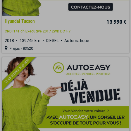
Hyundai Tucson
13 990 €
CRDI 141 ch Executive 2017 2WD DCT-7
2018
139745 km
DIESEL
Automatique
Fréjus - 83520
Vous arrivez trop tard