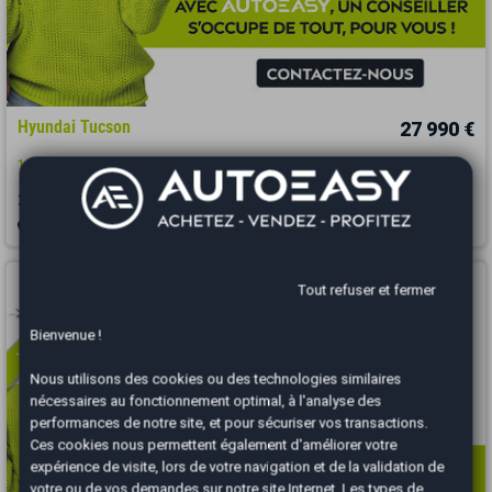
Hyundai Tucson
27 990 €
1.6 T-GDi 230ch Hybrid Executive Toit ouvrant / Attelage / Full Option
2023
35298 km
HYBRIDE
Automatique
Nantes - 44470
Vous arrivez trop tard
Tout refuser et fermer
Bienvenue !
Nous utilisons des cookies ou des technologies similaires
nécessaires au fonctionnement optimal, à l'analyse des
performances de notre site, et pour sécuriser vos transactions.
Ces cookies nous permettent également d'améliorer votre
expérience de visite, lors de votre navigation et de la validation de
votre ou de vos demandes sur notre site Internet. Les types de