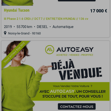
Hyundai Tucson
17 000 €
III Phase 2 1.6 CRDi // DCT7 // ENTRETIEN HYUNDAI // 136 cv
2019
55700 km
DIESEL
Automatique
Noisy-le-Grand - 93160
Vous arrivez trop tard