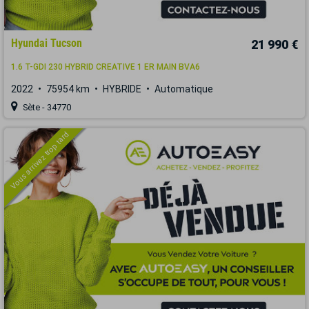
Hyundai Tucson
21 990 €
1.6 T-GDI 230 HYBRID CREATIVE 1 ER MAIN BVA6
2022
75954 km
HYBRIDE
Automatique
Sète - 34770
Vous arrivez trop tard