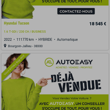
Hyundai Tucson
18 545 €
1.6 T-GDI / 230 CH / BUSINESS
2022
111770 km
HYBRIDE
Automatique
Bourgoin-Jallieu - 38300
Vous arrivez trop tard