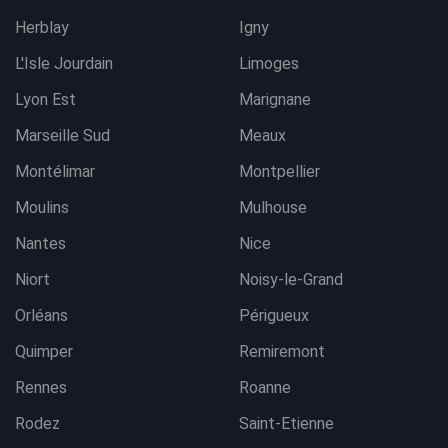
Herblay
Igny
L'Isle Jourdain
Limoges
Lyon Est
Marignane
Marseille Sud
Meaux
Montélimar
Montpellier
Moulins
Mulhouse
Nantes
Nice
Niort
Noisy-le-Grand
Orléans
Périgueux
Quimper
Remiremont
Rennes
Roanne
Rodez
Saint-Etienne