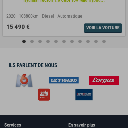
Hyundai Tucson 1.6 CRDi 16V Mild Hybrid...
2020
-
108800km
-
Diesel
-
Automatique
15 490 €
VOIR LA VOITURE
ILS PARLENT DE NOUS
Services
En savoir plus