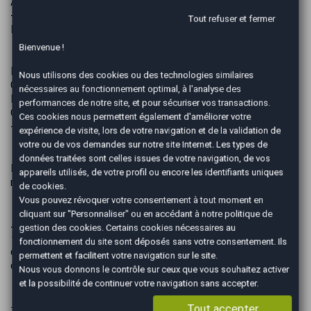
ADBLUE
-Le 12/08/2025, à 53 000 Km : REMPLACEMENT 4
Tout refuser et fermer
BOUGIE DE PRECHAUFFAGE
Bienvenue !
Nous vous accueillons dans nos locaux AutoEasy Noisy Le
Nous utilisons des cookies ou des technologies similaires
Grand
nécessaires au fonctionnement optimal, à l'analyse des
Du Mardi au Samedi SUR RENDEZ VOUS POUR UNE VISITE
performances de notre site, et pour sécuriser vos transactions.
OU UN ESSAI.
Ces cookies nous permettent également d'améliorer votre
--------------------------------
expérience de visite, lors de votre navigation et de la validation de
votre ou de vos demandes sur notre site Internet. Les types de
données traitées sont celles issues de votre navigation, de vos
Frais de mise à la route 849 € : Frais de préparation, Mise à
appareils utilisés, de votre profil ou encore les identifiants uniques
niveau de tous les Fluides , Carburant de mise en route 1/4.
de cookies.
Vous pouvez révoquer votre consentement à tout moment en
cliquant sur "Personnaliser" ou en accédant à notre
politique de
⚠️ Aucune réservation ne sera acceptée sans acompte ✍
gestion des cookies
. Certains cookies nécessaires au
⚜️ Les données présentées dans cette annonce peuvent
fonctionnement du site sont déposés sans votre consentement. Ils
être sujettes à des erreurs. Pour toute information,
permettent et facilitent votre navigation sur le site.
contactez-nous par téléphone ou par mail.
Nous vous donnons le contrôle sur ceux que vous souhaitez activer
et la possibilité de continuer votre navigation sans accepter.
---------- PRESTATIONS OPTIONNELLES ----------
Tout accepter