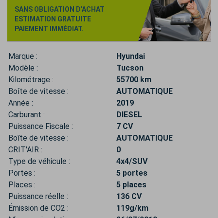
SANS OBLIGATION D'ACHAT
ESTIMATION GRATUITE
PAIEMENT IMMÉDIAT.
Marque :
Hyundai
Modèle :
Tucson
Kilométrage :
55700 km
Boîte de vitesse :
AUTOMATIQUE
Année :
2019
Carburant :
DIESEL
Puissance Fiscale :
7 CV
Boîte de vitesse :
AUTOMATIQUE
CRIT'AIR :
0
Type de véhicule :
4x4/SUV
Portes :
5 portes
Places :
5 places
Puissance réelle :
136 CV
Émission de CO2 :
119g/km