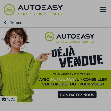
Retour
1
/25