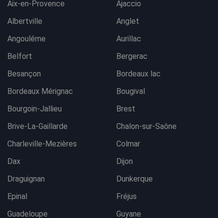
Aix-en-Provence
Ajaccio
Albertville
Anglet
Angoulême
Aurillac
Belfort
Bergerac
Besançon
Bordeaux lac
Bordeaux Mérignac
Bougival
Bourgoin-Jallieu
Brest
Brive-La-Gaillarde
Chalon-sur-Saône
Charleville-Mezières
Colmar
Dax
Dijon
Draguignan
Dunkerque
Epinal
Fréjus
Guadeloupe
Guyane