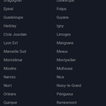
Draguignan
Dunkerque
Epinal
Fréjus
Guadeloupe
Guyane
Herblay
Igny
L'Isle Jourdain
Limoges
Lyon Est
Marignane
Marseille Sud
Meaux
Montélimar
Montpellier
Moulins
Mulhouse
Nantes
Nice
Niort
Noisy-le-Grand
Orléans
Périgueux
Quimper
Remiremont