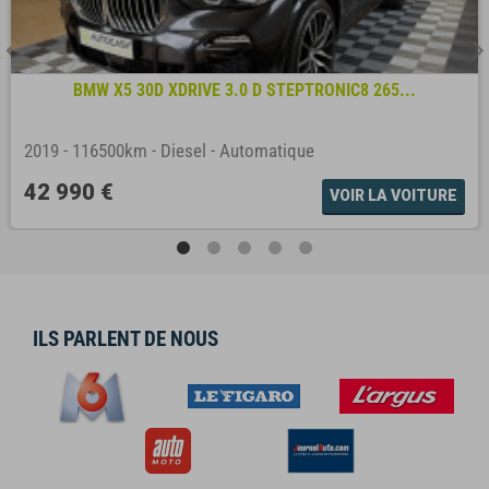
BMW X5 30D XDRIVE 3.0 D STEPTRONIC8 265...
2019
-
116500km
-
Diesel
-
Automatique
42 990 €
VOIR LA VOITURE
ILS PARLENT DE NOUS