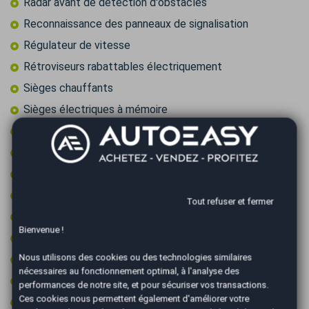
Radar avant de détection d'obstacles
Reconnaissance des panneaux de signalisation
Régulateur de vitesse
Rétroviseurs rabattables électriquement
Sièges chauffants
Sièges électriques à mémoire
Système d'alerte de véhicule en approche
Système de caméras 360°
Système de détection d'obstacles
Système de détection de somnolence
Tout refuser et fermer
Toit ouvrant panoramique
Bienvenue !
Vitres surteintées
Nous utilisons des cookies ou des technologies similaires
Volant cuir
nécessaires au fonctionnement optimal, à l'analyse des
Volant multifonctions
performances de notre site, et pour sécuriser vos transactions.
Ces cookies nous permettent également d'améliorer votre
Volant sport