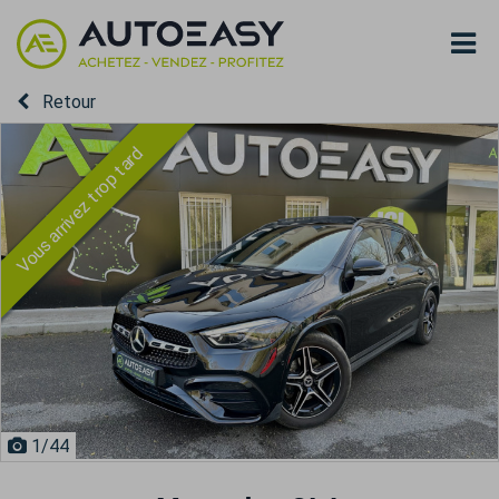
Retour
Vous arrivez trop tard
1
/44