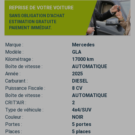
REPRISE DE VOTRE VOITURE
SANS OBLIGATION D'ACHAT
ESTIMATION GRATUITE
PAIEMENT IMMÉDIAT.
Marque :
Mercedes
Modèle :
GLA
Kilométrage :
17000 km
Boîte de vitesse :
AUTOMATIQUE
Année :
2025
Carburant :
DIESEL
Puissance Fiscale :
8 CV
Boîte de vitesse :
AUTOMATIQUE
CRIT'AIR :
2
Type de véhicule :
4x4/SUV
Couleur :
NOIR
Portes :
5 portes
Places :
5 places