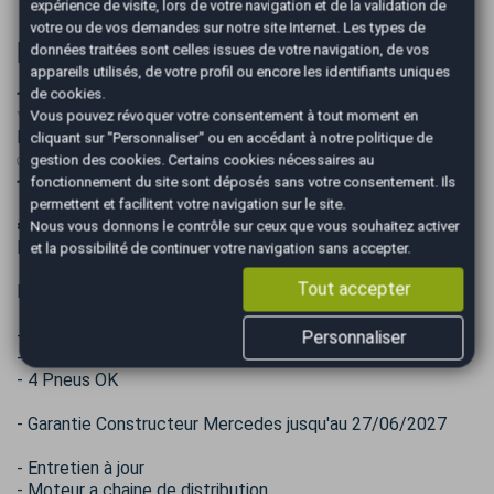
expérience de visite, lors de votre navigation et de la validation de
votre ou de vos demandes sur notre site Internet. Les types de
Informations complémentaires
données traitées sont celles issues de votre navigation, de vos
appareils utilisés, de votre profil ou encore les identifiants uniques
➖➖➖➖➖➖➖➖➖➖➖➖➖➖
de cookies.
✨PLUS DE PHOTOS SUR NOTRE SITE AUTOEASY
Vous pouvez révoquer votre consentement à tout moment en
Montpellier✨
cliquant sur "Personnaliser" ou en accédant à notre
politique de
✅Véhicule origine France PAS DE MALUS
gestion des cookies
. Certains cookies nécessaires au
➖➖➖➖➖➖➖➖➖➖➖➖➖➖
fonctionnement du site sont déposés sans votre consentement. Ils
permettent et facilitent votre navigation sur le site.
☘️ Eligible à l'extension de garantie Opteven Excellence
Nous vous donnons le contrôle sur ceux que vous souhaitez activer
Plus ( Assimilé constructeur ) a partir de 48€/mois
et la possibilité de continuer votre navigation sans accepter.
Tout accepter
Les ➕
- Excellent état intérieur / extérieur
Personnaliser
- 2 clés
- 4 Pneus OK
- Garantie Constructeur Mercedes jusqu'au 27/06/2027
- Entretien à jour
- Moteur a chaine de distribution