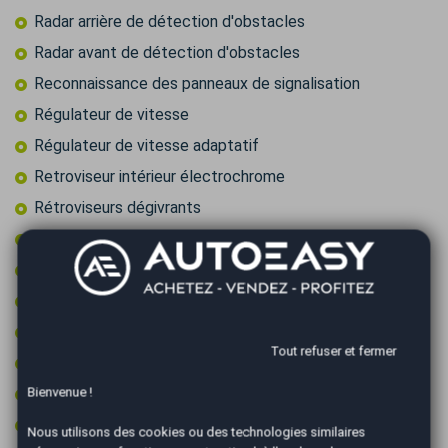
Radar arrière de détection d'obstacles
Radar avant de détection d'obstacles
Reconnaissance des panneaux de signalisation
Régulateur de vitesse
Régulateur de vitesse adaptatif
Retroviseur intérieur électrochrome
Rétroviseurs dégivrants
Rétroviseurs électriques
Rétroviseurs rabattables électriquement
Sièges chauffants
Sièges électriques
Tout refuser et fermer
Suspension sport
Bienvenue !
Système de caméras 360°
Système de détection d'obstacles
Nous utilisons des cookies ou des technologies similaires