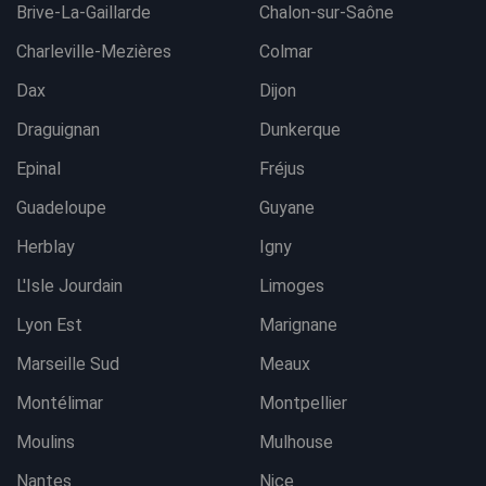
Brive-La-Gaillarde
Chalon-sur-Saône
Charleville-Mezières
Colmar
Dax
Dijon
Draguignan
Dunkerque
Epinal
Fréjus
Guadeloupe
Guyane
Herblay
Igny
L'Isle Jourdain
Limoges
Lyon Est
Marignane
Marseille Sud
Meaux
Montélimar
Montpellier
Moulins
Mulhouse
Nantes
Nice