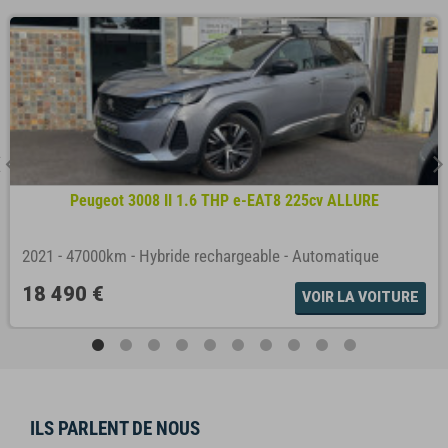
Peugeot 3008 II 1.6 THP e-EAT8 225cv ALLURE
2021
-
47000km
-
Hybride rechargeable
-
Automatique
18 490 €
VOIR LA VOITURE
ILS PARLENT DE NOUS