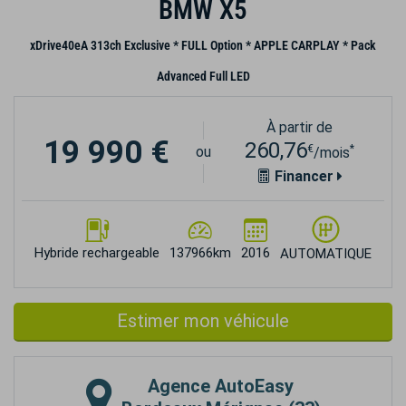
BMW X5
xDrive40eA 313ch Exclusive * FULL Option * APPLE CARPLAY * Pack
Advanced Full LED
À partir de
19 990 €
260,76
€
*
ou
/mois
Financer
Hybride rechargeable
137966km
2016
AUTOMATIQUE
Estimer mon véhicule
Agence
AutoEasy