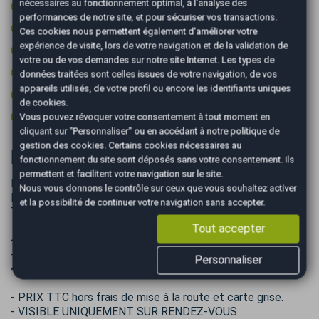
nécessaires au fonctionnement optimal, à l'analyse des
Système de détection de somnolence
performances de notre site, et pour sécuriser vos transactions.
Type Essieu 4x4
Ces cookies nous permettent également d'améliorer votre
expérience de visite, lors de votre navigation et de la validation de
Vitres surteintées
votre ou de vos demandes sur notre site Internet. Les types de
Volant cuir
données traitées sont celles issues de votre navigation, de vos
appareils utilisés, de votre profil ou encore les identifiants uniques
Volant multifonctions
de cookies.
Volant sport
Vous pouvez révoquer votre consentement à tout moment en
cliquant sur "Personnaliser" ou en accédant à notre
politique de
gestion des cookies
. Certains cookies nécessaires au
Informations complémentaires
fonctionnement du site sont déposés sans votre consentement. Ils
permettent et facilitent votre navigation sur le site.
Entretien Complet fait pour la vente !
Nous vous donnons le contrôle sur ceux que vous souhaitez activer
Pneu arrières neufs !
et la possibilité de continuer votre navigation sans accepter.
Test batterie hybride SOH : 83.5 % - Test BMW
Tout accepter
➖➖➖➖➖➖➖➖➖➖➖➖➖➖➖➖➖
+ de photos sur notre site autoeasy agence Mérignac
Personnaliser
➖➖➖➖➖➖➖➖➖➖➖➖➖➖➖➖➖
- PRIX TTC hors frais de mise à la route et carte grise.
- VISIBLE UNIQUEMENT SUR RENDEZ-VOUS