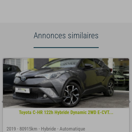
Annonces similaires
Toyota C-HR 122h Hybride Dynamic 2WD E-CVT...
2019
-
80915km
-
Hybride
-
Automatique