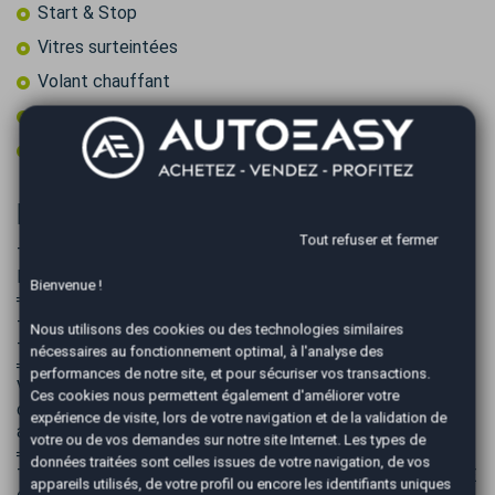
Start & Stop
Vitres surteintées
Volant chauffant
Volant multifonctions
Volant sport
Informations complémentaires
Tout refuser et fermer
TOYOTA C-HR 122ch GR-Sport 2WD E-CVT MY22 1ERE
MAIN
Bienvenue !
═══════════════════════════════
- TRES BON ETAT
Nous utilisons des cookies ou des technologies similaires
- PREMIERE MAIN
nécessaires au fonctionnement optimal, à l'analyse des
═══════════════════════════════
performances de notre site, et pour sécuriser vos transactions.
Véhicule sous garantie EUROPEENNE, Possibilité
Ces cookies nous permettent également d'améliorer votre
d’extension de garantie jusqu’à 48 mois voir conditions en
expérience de visite, lors de votre navigation et de la validation de
agence.
votre ou de vos demandes sur notre site Internet. Les types de
═══════════════════════════════
données traitées sont celles issues de votre navigation, de vos
TARIF HORS FRAIS DE MISE A LA ROUTE ET TAXE CARTE
appareils utilisés, de votre profil ou encore les identifiants uniques