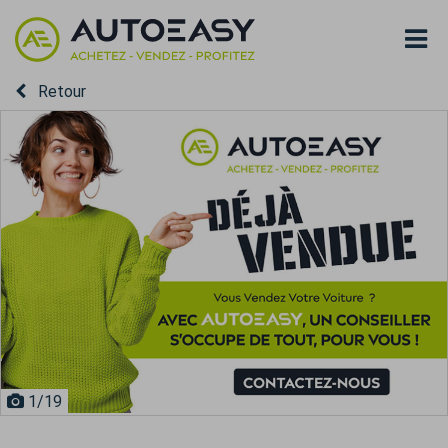
Retour
1
/19