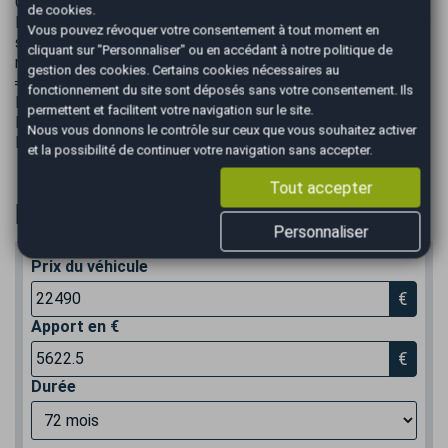
GRISE
de cookies.
Les données présentées dans cette annonce peuvent être
Vous pouvez révoquer votre consentement à tout moment en
sujettes à des erreurs. Pour toute information, contactez
cliquant sur "Personnaliser" ou en accédant à notre
politique de
nous par téléphone ou par mail.
gestion des cookies
. Certains cookies nécessaires au
═══════════════════════════════
fonctionnement du site sont déposés sans votre consentement. Ils
Nous vous accueillons dans nos locaux Agence AutoEasy à
permettent et facilitent votre navigation sur le site.
ROQUEBRUNE SUR ARGENS.
Nous vous donnons le contrôle sur ceux que vous souhaitez activer
Du Lundi au Samedi POUR UNE VISITE OU UN ESSAI.
et la possibilité de continuer votre navigation sans accepter.
Tout accepter
Financer
Personnaliser
Prix du véhicule
€
Apport en €
€
Durée