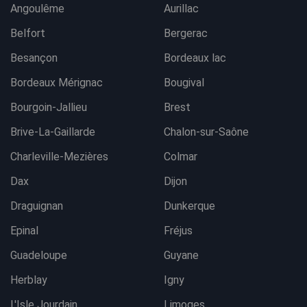
Angoulême
Aurillac
Belfort
Bergerac
Besançon
Bordeaux lac
Bordeaux Mérignac
Bougival
Bourgoin-Jallieu
Brest
Brive-La-Gaillarde
Chalon-sur-Saône
Charleville-Mezières
Colmar
Dax
Dijon
Draguignan
Dunkerque
Epinal
Fréjus
Guadeloupe
Guyane
Herblay
Igny
L'Isle Jourdain
Limoges