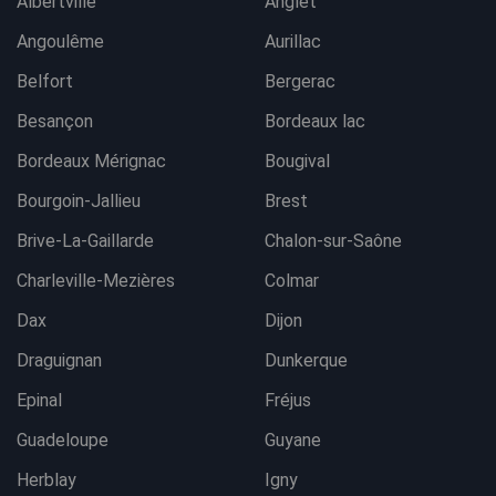
Albertville
Anglet
Angoulême
Aurillac
Belfort
Bergerac
Besançon
Bordeaux lac
Bordeaux Mérignac
Bougival
Bourgoin-Jallieu
Brest
Brive-La-Gaillarde
Chalon-sur-Saône
Charleville-Mezières
Colmar
Dax
Dijon
Draguignan
Dunkerque
Epinal
Fréjus
Guadeloupe
Guyane
Herblay
Igny