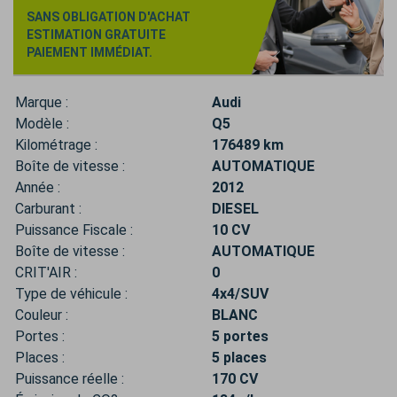
SANS OBLIGATION D'ACHAT
ESTIMATION GRATUITE
PAIEMENT IMMÉDIAT.
Marque :
Audi
Modèle :
Q5
Kilométrage :
176489 km
Boîte de vitesse :
AUTOMATIQUE
Année :
2012
Carburant :
DIESEL
Puissance Fiscale :
10 CV
Boîte de vitesse :
AUTOMATIQUE
CRIT'AIR :
0
Type de véhicule :
4x4/SUV
Couleur :
BLANC
Portes :
5 portes
Places :
5 places
Puissance réelle :
170 CV