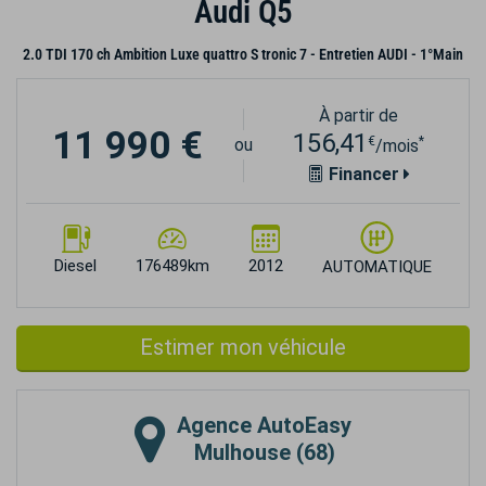
Audi Q5
2.0 TDI 170 ch Ambition Luxe quattro S tronic 7 - Entretien AUDI - 1°Main
À partir de
11 990 €
156,41
€
*
ou
/mois
Financer
Diesel
176489km
2012
AUTOMATIQUE
Estimer mon véhicule
Agence
AutoEasy
Mulhouse (68)