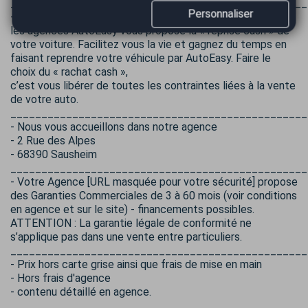
________________________________________________
Personnaliser
- Pour vendre votre véhicule rapidement et au meilleur prix,
les agences AutoEasy vous propose la « reprise cash » de
votre voiture. Facilitez vous la vie et gagnez du temps en
faisant reprendre votre véhicule par AutoEasy. Faire le
choix du « rachat cash »,
c’est vous libérer de toutes les contraintes liées à la vente
de votre auto.
________________________________________________
- Nous vous accueillons dans notre agence
- 2 Rue des Alpes
- 68390 Sausheim
________________________________________________
- Votre Agence [URL masquée pour votre sécurité] propose
des Garanties Commerciales de 3 à 60 mois (voir conditions
en agence et sur le site) - financements possibles.
ATTENTION : La garantie légale de conformité ne
s’applique pas dans une vente entre particuliers.
________________________________________________
- Prix hors carte grise ainsi que frais de mise en main
- Hors frais d'agence
- contenu détaillé en agence.
________________________________________________