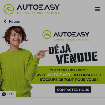
Retour
1
/13