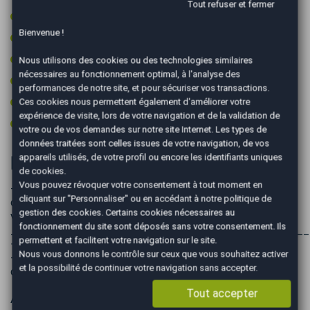
Tout refuser et fermer
Rétroviseurs électriques
Bienvenue !
Rétroviseurs rabattables électriquement
Sièges chauffants
Nous utilisons des cookies ou des technologies similaires
nécessaires au fonctionnement optimal, à l'analyse des
Sièges électriques
performances de notre site, et pour sécuriser vos transactions.
Volant cuir
Ces cookies nous permettent également d'améliorer votre
expérience de visite, lors de votre navigation et de la validation de
Volant multifonctions
votre ou de vos demandes sur notre site Internet. Les types de
données traitées sont celles issues de votre navigation, de vos
appareils utilisés, de votre profil ou encore les identifiants uniques
Informations complémentaires
de cookies.
Vous pouvez révoquer votre consentement à tout moment en
- Sous réserve d'erreur de saisie. Merci de bien vouloir
cliquant sur "Personnaliser" ou en accédant à notre
politique de
contrôler l'annonce avec votre agence [URL masquée pour
gestion des cookies
. Certains cookies nécessaires au
votre sécurité] Mulhouse.
fonctionnement du site sont déposés sans votre consentement. Ils
________________________________________________
permettent et facilitent votre navigation sur le site.
- [URL masquée pour votre sécurité] MULHOUSE
Nous vous donnons le contrôle sur ceux que vous souhaitez activer
- Vous avez surement mieux à faire que de vous occuper
et la possibilité de continuer votre navigation sans accepter.
de la vente ou l'achat de votre voiture
Tout accepter
Avec AutoEasy, un conseiller s'occupe de tout, pour vous !