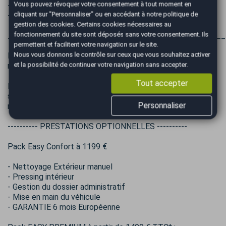
Vous pouvez révoquer votre consentement à tout moment en
- PAS DE TVA
cliquant sur "Personnaliser" ou en accédant à notre
politique de
- Fourni avec chargeur T1 (prise domestique)
gestion des cookies
. Certains cookies nécessaires au
fonctionnement du site sont déposés sans votre consentement. Ils
________________________________________________
permettent et facilitent votre navigation sur le site.
Nous vous donnons le contrôle sur ceux que vous souhaitez activer
Frais de mise à la route 849 € : Frais de préparation, Mise à
et la possibilité de continuer votre navigation sans accepter.
niveau de tous les Fluides.
Tout accepter
Les données présentées dans cette annonce peuvent être
sujettes à des erreurs. Pour toute information, contactez-
Personnaliser
nous par téléphone ou par mail.
---------- PRESTATIONS OPTIONNELLES ----------
Pack Easy Confort à 1199 €
- Nettoyage Extérieur manuel
- Pressing intérieur
- Gestion du dossier administratif
- Mise en main du véhicule
- GARANTIE 6 mois Européenne