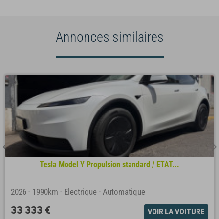
Annonces similaires
Tesla Model Y Propulsion standard / ETAT...
2026
-
1990km
-
Electrique
-
Automatique
33 333 €
VOIR LA VOITURE