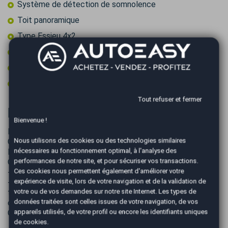
Système de détection de somnolence
Toit panoramique
Type Essieu 4x2
Vitres surteintées
Volant chauffant
Volant multifonctions
Tout refuser et fermer
Informations complémentaires
Bienvenue !
Nous vous accueillons dans nos locaux AutoEasy Noisy Le
Nous utilisons des cookies ou des technologies similaires
Grand
nécessaires au fonctionnement optimal, à l'analyse des
Du Mardi au Samedi SUR RENDEZ VOUS POUR UNE VISITE
performances de notre site, et pour sécuriser vos transactions.
OU UN ESSAI.
Ces cookies nous permettent également d'améliorer votre
--------------------------------
expérience de visite, lors de votre navigation et de la validation de
- GARANTIE TESLA : 8 ans ou 160 000 km, au premier
votre ou de vos demandes sur notre site Internet. Les types de
terme échu, avec une rétention minimale de 70 % de la
données traitées sont celles issues de votre navigation, de vos
capacité de la batterie au cours de la période de garantie.
appareils utilisés, de votre profil ou encore les identifiants uniques
GARANTIE jusqu'a 2031
de cookies.