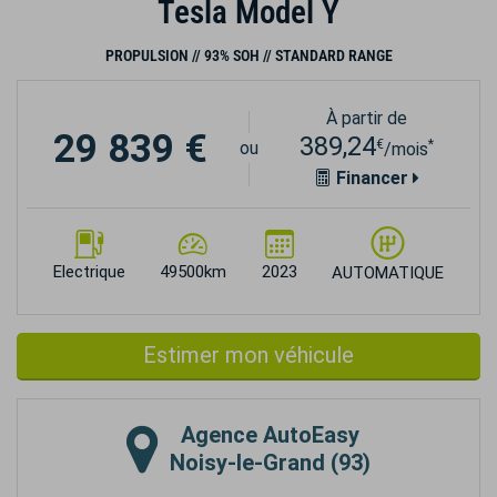
Tesla Model Y
PROPULSION // 93% SOH // STANDARD RANGE
À partir de
29 839 €
389,24
€
*
ou
/mois
Financer
Electrique
49500km
2023
AUTOMATIQUE
Estimer mon véhicule
Agence
AutoEasy
Noisy-le-Grand (93)