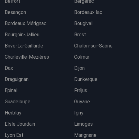
Belfort
Bergerac
Besançon
Bordeaux lac
Bordeaux Mérignac
Bougival
Bourgoin-Jallieu
Brest
Brive-La-Gaillarde
Chalon-sur-Saône
Charleville-Mezières
Colmar
Dax
Dijon
Draguignan
Dunkerque
Epinal
Fréjus
Guadeloupe
Guyane
Herblay
Igny
L'Isle Jourdain
Limoges
Lyon Est
Marignane