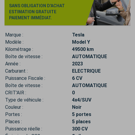
SANS OBLIGATION D'ACHAT
ESTIMATION GRATUITE
PAIEMENT IMMÉDIAT.
Marque :
Tesla
Modèle :
Model Y
Kilométrage :
49500 km
Boîte de vitesse :
AUTOMATIQUE
Année :
2023
Carburant :
ELECTRIQUE
Puissance Fiscale :
6 CV
Boîte de vitesse :
AUTOMATIQUE
CRIT'AIR :
0
Type de véhicule :
4x4/SUV
Couleur :
Noir
Portes :
5 portes
Places :
5 places
Puissance réelle :
300 CV