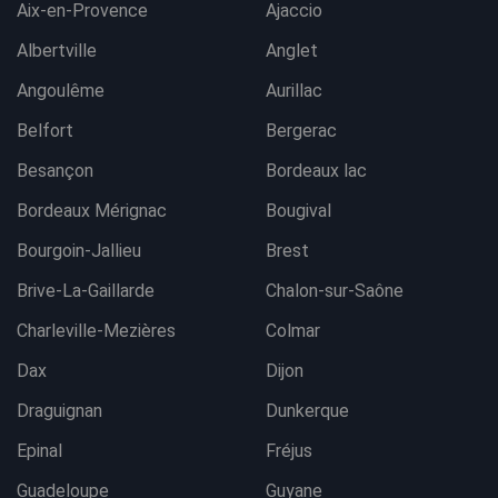
Aix-en-Provence
Ajaccio
Albertville
Anglet
Angoulême
Aurillac
Belfort
Bergerac
Besançon
Bordeaux lac
Bordeaux Mérignac
Bougival
Bourgoin-Jallieu
Brest
Brive-La-Gaillarde
Chalon-sur-Saône
Charleville-Mezières
Colmar
Dax
Dijon
Draguignan
Dunkerque
Epinal
Fréjus
Guadeloupe
Guyane