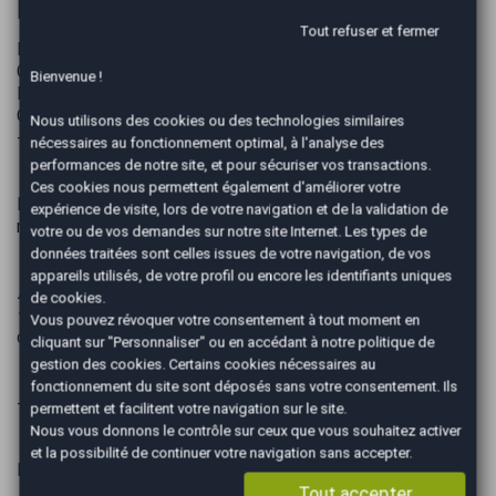
Informations complémentaires
Tout refuser et fermer
Nous vous accueillons dans nos locaux AutoEasy Noisy Le
Grand
Bienvenue !
Du Mardi au Samedi SUR RENDEZ VOUS POUR UNE VISITE
OU UN ESSAI.
Nous utilisons des cookies ou des technologies similaires
--------------------------------
nécessaires au fonctionnement optimal, à l'analyse des
performances de notre site, et pour sécuriser vos transactions.
Ces cookies nous permettent également d'améliorer votre
Frais de mise à la route 799 € : Frais de préparation, Mise à
expérience de visite, lors de votre navigation et de la validation de
niveau de tous les Fluides , Carburant de mise en route 1/4.
votre ou de vos demandes sur notre site Internet. Les types de
données traitées sont celles issues de votre navigation, de vos
appareils utilisés, de votre profil ou encore les identifiants uniques
⚠️ Aucune réservation ne sera acceptée sans acompte ✍
de cookies.
⚜️ Des erreurs pouvant se glisser dans nos annonces merci
Vous pouvez révoquer votre consentement à tout moment en
de nous contacter pour plus de renseignements
cliquant sur "Personnaliser" ou en accédant à notre
politique de
gestion des cookies
. Certains cookies nécessaires au
fonctionnement du site sont déposés sans votre consentement. Ils
---------- PRESTATIONS OPTIONNELLES ----------
permettent et facilitent votre navigation sur le site.
Nous vous donnons le contrôle sur ceux que vous souhaitez activer
et la possibilité de continuer votre navigation sans accepter.
Pack Easy Confort à 1199 €
Tout accepter