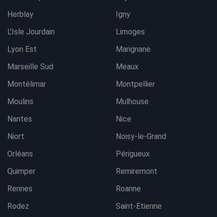
Herblay
Igny
L'Isle Jourdain
Limoges
Lyon Est
Marignane
Marseille Sud
Meaux
Montélimar
Montpellier
Moulins
Mulhouse
Nantes
Nice
Niort
Noisy-le-Grand
Orléans
Périgueux
Quimper
Remiremont
Rennes
Roanne
Rodez
Saint-Etienne