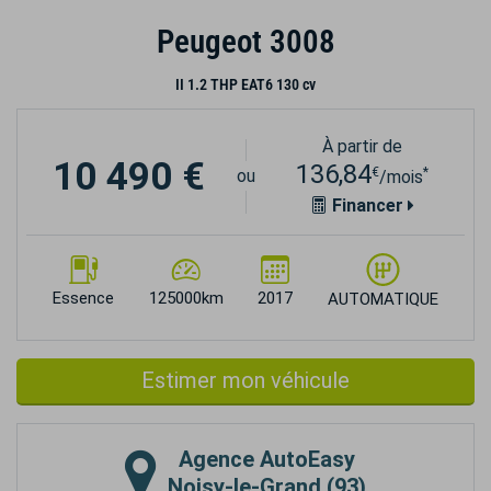
Peugeot 3008
II 1.2 THP EAT6 130 cv
À partir de
10 490 €
136,84
€
*
ou
/mois
Financer
Essence
125000km
2017
AUTOMATIQUE
Estimer mon véhicule
Agence
AutoEasy
Noisy-le-Grand (93)