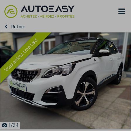
Retour
Vous arrivez trop tard
1
/24