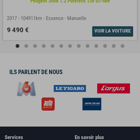
Peugeot 3008 1.2 Puretech 130 GT-line
2017
-
104911km
-
Essence
-
Manuelle
9 490 €
VOIR LA VOITURE
ILS PARLENT DE NOUS
Services
En savoir plus