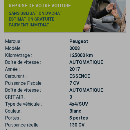
REPRISE DE VOTRE VOITURE
SANS OBLIGATION D'ACHAT
ESTIMATION GRATUITE
PAIEMENT IMMÉDIAT.
Marque :
Peugeot
Modèle :
3008
Kilométrage :
125000 km
Boîte de vitesse :
AUTOMATIQUE
Année :
2017
Carburant :
ESSENCE
Puissance Fiscale :
7 CV
Boîte de vitesse :
AUTOMATIQUE
CRIT'AIR :
0
Type de véhicule :
4x4/SUV
Couleur :
Blanc
Portes :
5 portes
Puissance réelle :
130 CV