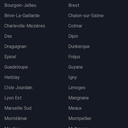
Bourgoin-Jallieu
Brest
Brive-La-Gaillarde
Chalon-sur-Saône
Charleville-Mezières
Colmar
Dax
Dijon
Draguignan
Dunkerque
Epinal
Fréjus
Guadeloupe
Guyane
Herblay
Igny
L'Isle Jourdain
Limoges
Lyon Est
Marignane
Marseille Sud
Meaux
Montélimar
Montpellier