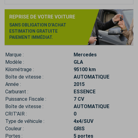
REPRISE DE VOTRE VOITURE
SANS OBLIGATION D'ACHAT
ESTIMATION GRATUITE
PAIEMENT IMMÉDIAT.
Marque :
Mercedes
Modèle :
GLA
Kilométrage :
95100 km
Boîte de vitesse :
AUTOMATIQUE
Année :
2015
Carburant :
ESSENCE
Puissance Fiscale :
7 CV
Boîte de vitesse :
AUTOMATIQUE
CRIT'AIR :
0
Type de véhicule :
4x4/SUV
Couleur :
GRIS
Portes :
5 portes