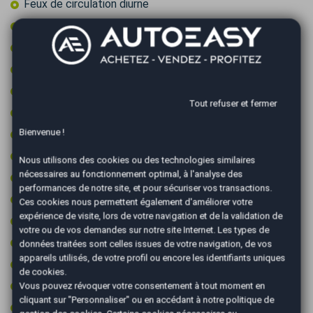
Feux de circulation diurne
Feux LED
Fixations ISOFIX
Frein à main électrique
GPS couleur
Tout refuser et fermer
Jantes aluminium
Bienvenue !
Limiteur de vitesse
Peinture integrale
Nous utilisons des cookies ou des technologies similaires
nécessaires au fonctionnement optimal, à l'analyse des
Prise 12v
performances de notre site, et pour sécuriser vos transactions.
Radar arrière de détection d'obstacles
Ces cookies nous permettent également d'améliorer votre
expérience de visite, lors de votre navigation et de la validation de
Radar avant de détection d'obstacles
votre ou de vos demandes sur notre site Internet. Les types de
Régulateur de vitesse
données traitées sont celles issues de votre navigation, de vos
appareils utilisés, de votre profil ou encore les identifiants uniques
Retroviseur intérieur électrochrome
de cookies.
Rétroviseurs électriques
Vous pouvez révoquer votre consentement à tout moment en
cliquant sur "Personnaliser" ou en accédant à notre
politique de
Start & Stop