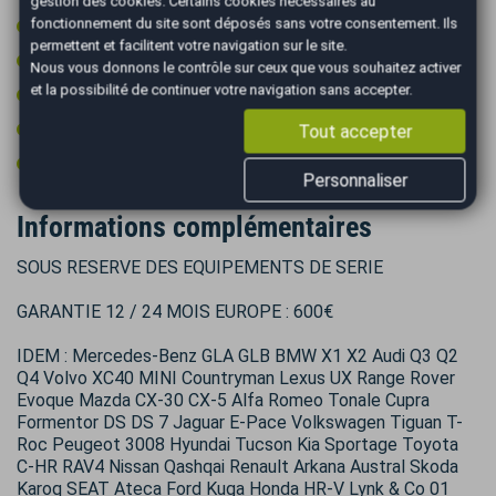
gestion des cookies
. Certains cookies nécessaires au
Toit ouvrant électrique en verre
fonctionnement du site sont déposés sans votre consentement. Ils
permettent et facilitent votre navigation sur le site.
Type Essieu 4x2
Nous vous donnons le contrôle sur ceux que vous souhaitez activer
et la possibilité de continuer votre navigation sans accepter.
Vitres surteintées
Volant cuir
Tout accepter
Volant multifonctions
Personnaliser
Informations complémentaires
SOUS RESERVE DES EQUIPEMENTS DE SERIE
GARANTIE 12 / 24 MOIS EUROPE : 600€
IDEM : Mercedes-Benz GLA GLB BMW X1 X2 Audi Q3 Q2
Q4 Volvo XC40 MINI Countryman Lexus UX Range Rover
Evoque Mazda CX-30 CX-5 Alfa Romeo Tonale Cupra
Formentor DS DS 7 Jaguar E-Pace Volkswagen Tiguan T-
Roc Peugeot 3008 Hyundai Tucson Kia Sportage Toyota
C-HR RAV4 Nissan Qashqai Renault Arkana Austral Skoda
Karoq SEAT Ateca Ford Kuga Honda HR-V Lynk & Co 01