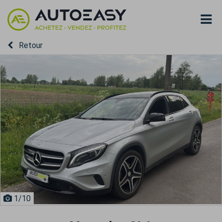
Retour
1
/10