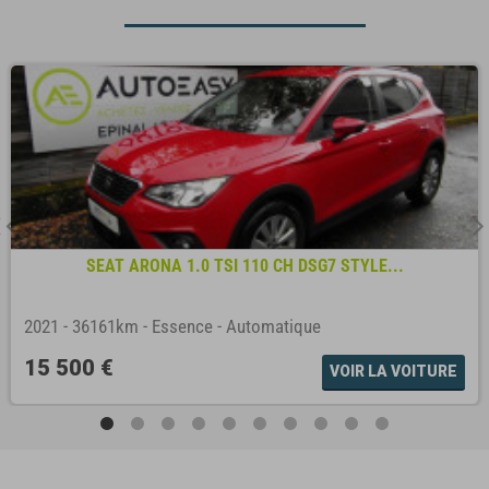
SEAT ARONA 1.0 TSI 110 CH DSG7 STYLE...
2021
-
36161km
-
Essence
-
Automatique
15 500 €
VOIR LA VOITURE