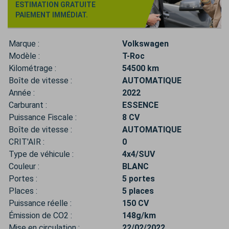
ESTIMATION GRATUITE
PAIEMENT IMMÉDIAT.
Marque :
Volkswagen
Modèle :
T-Roc
Kilométrage :
54500 km
Boîte de vitesse :
AUTOMATIQUE
Année :
2022
Carburant :
ESSENCE
Puissance Fiscale :
8 CV
Boîte de vitesse :
AUTOMATIQUE
CRIT'AIR :
0
Type de véhicule :
4x4/SUV
Couleur :
BLANC
Portes :
5 portes
Places :
5 places
Puissance réelle :
150 CV
Émission de CO2 :
148g/km
Mise en circulation :
22/02/2022