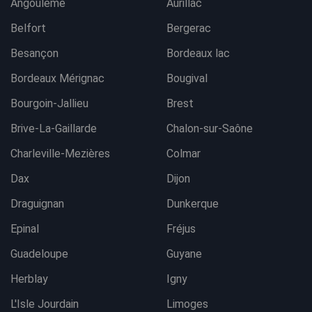
Angoulême
Aurillac
Belfort
Bergerac
Besançon
Bordeaux lac
Bordeaux Mérignac
Bougival
Bourgoin-Jallieu
Brest
Brive-La-Gaillarde
Chalon-sur-Saône
Charleville-Mezières
Colmar
Dax
Dijon
Draguignan
Dunkerque
Epinal
Fréjus
Guadeloupe
Guyane
Herblay
Igny
L'Isle Jourdain
Limoges