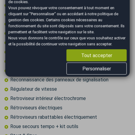
de cookies.
Ordinateur de bord
Vous pouvez révoquer votre consentement à tout moment en
Pack cuir
cliquant sur "Personnaliser" ou en accédant à notre
politique de
gestion des cookies
. Certains cookies nécessaires au
Palettes au volant
fonctionnement du site sont déposés sans votre consentement. Ils
permettent et facilitent votre navigation sur le site.
Peinture integrale
Nous vous donnons le contrôle sur ceux que vous souhaitez activer
Prise 12v
et la possibilité de continuer votre navigation sans accepter.
Prise audio USB
Tout accepter
Radar arrière de détection d'obstacles
Personnaliser
Radar avant de détection d'obstacles
Reconnaissance des panneaux de signalisation
Régulateur de vitesse
Retroviseur intérieur électrochrome
Rétroviseurs électriques
Rétroviseurs rabattables électriquement
Roue secours tempo + kit outils