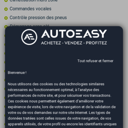
Commandes vocales
Contrôle pression des pneus
Démarrage sans clé
Feux de circulation diurne
Feux de route automatiques
Feux LED
Tout refuser et fermer
Fixations ISOFIX
Frein à main électrique
Bienvenue !
GPS couleur
Nous utilisons des cookies ou des technologies similaires
GPS tactile
nécessaires au fonctionnement optimal, à l'analyse des
performances de notre site, et pour sécuriser vos transactions.
Intérieur semi-cuir
Ces cookies nous permettent également d'améliorer votre
Jantes 18 pouces
expérience de visite, lors de votre navigation et de la validation de
votre ou de vos demandes sur notre site Internet. Les types de
Jantes aluminium
données traitées sont celles issues de votre navigation, de vos
Limiteur de vitesse
appareils utilisés, de votre profil ou encore les identifiants uniques