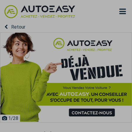
Retour
1
/28