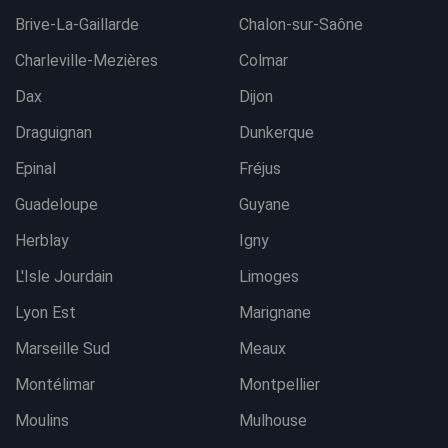
Brive-La-Gaillarde
Chalon-sur-Saône
Charleville-Mezières
Colmar
Dax
Dijon
Draguignan
Dunkerque
Epinal
Fréjus
Guadeloupe
Guyane
Herblay
Igny
L'Isle Jourdain
Limoges
Lyon Est
Marignane
Marseille Sud
Meaux
Montélimar
Montpellier
Moulins
Mulhouse