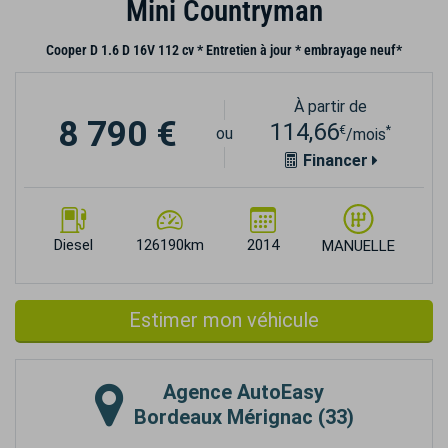
Mini Countryman
Cooper D 1.6 D 16V 112 cv * Entretien à jour * embrayage neuf*
À partir de
8 790 €
114,66
€
*
ou
/mois
Financer
Diesel
126190km
2014
MANUELLE
Estimer mon véhicule
Agence
AutoEasy
Bordeaux Mérignac (33)