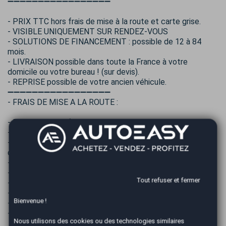
➖➖➖➖➖➖➖➖➖➖➖➖➖➖➖➖➖
- PRIX TTC hors frais de mise à la route et carte grise.
- VISIBLE UNIQUEMENT SUR RENDEZ-VOUS
- SOLUTIONS DE FINANCEMENT : possible de 12 à 84
mois.
- LIVRAISON possible dans toute la France à votre
domicile ou votre bureau ! (sur devis).
- REPRISE possible de votre ancien véhicule.
➖➖➖➖➖➖➖➖➖➖➖➖➖➖➖➖➖
- FRAIS DE MISE A LA ROUTE :
- Pack EASY Confort 490€ TTC :
- Nettoyage intérieur / extérieur
- Préparation esthétique (retouche de micros rayures,
décrassage des jantes, etc)
- 1/2 du réservoir
- Contrôles des niveaux et pression pneumatiques
Tout refuser et fermer
- Pack sécurité (Gilet + triangle)
- Gestion administrative de la carte carte grise
Bienvenue !
- Coffret cadeau Autoeasy
- Garantie 12 mois inclus
Nous utilisons des cookies ou des technologies similaires