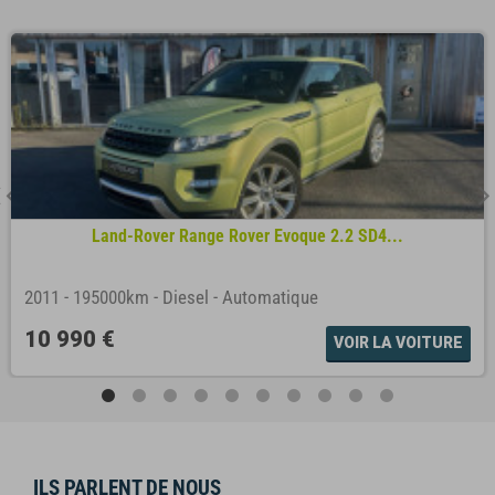
Land-Rover Range Rover Evoque 2.2 SD4...
2011
-
195000km
-
Diesel
-
Automatique
10 990 €
VOIR LA VOITURE
ILS PARLENT DE NOUS