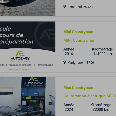
Saint-Paul - 97460
Mini Countryman
MINI Countryman
Année
Kilométrage
2016
141000 km
Marignane - 13700
Mini Countryman
Countryman électrique SE 
Année
Kilométrage
2024
33000 km