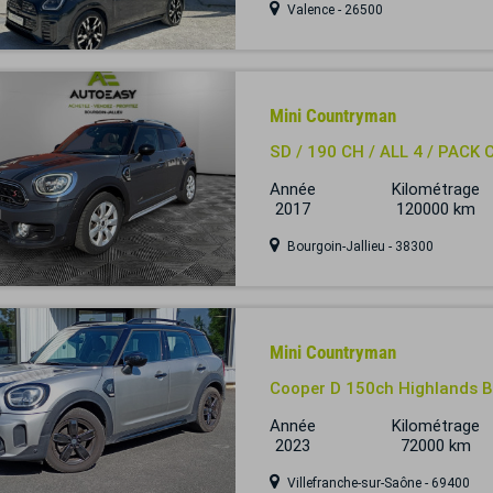
Valence - 26500
Mini Countryman
SD / 190 CH / ALL 4 / PACK C
Année
Kilométrage
2017
120000 km
Bourgoin-Jallieu - 38300
Mini Countryman
Cooper D 150ch Highlands B
Année
Kilométrage
2023
72000 km
Villefranche-sur-Saône - 69400