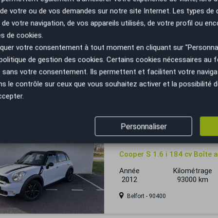
n de votre ou de vos demandes sur notre site Internet. Les types de
 de votre navigation, de vos appareils utilisés, de votre profil ou enc
Mini Countryman
es de cookies.
Cooper SE 125 + 95 Edition 
uer votre consentement à tout moment en cliquant sur "Personnal
Harman Kardon
politique de gestion des cookies
. Certains cookies nécessaires au
Année
Kilométrage
sans votre consentement. Ils permettent et facilitent votre navigati
2023
62000 km
H
le contrôle sur ceux que vous souhaitez activer et la possibilité d
ccepter.
Salon-de-Provence - 13330
Personnaliser
Mini Countryman
Cooper S 1.6 i 184 cv Boîte 
Année
Kilométrage
2012
93000 km
Belfort - 90400