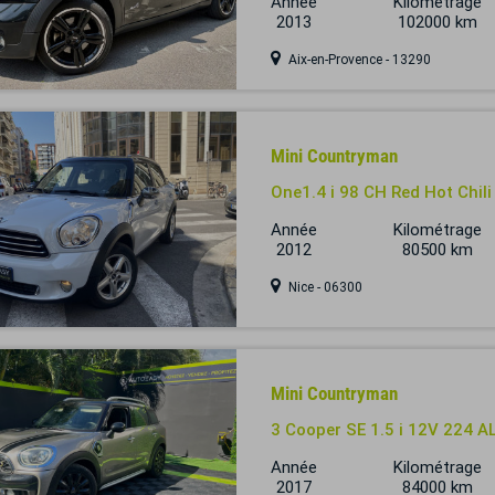
Année
Kilométrage
2013
102000 km
Aix-en-Provence - 13290
Mini Countryman
One1.4 i 98 CH Red Hot Chili
Année
Kilométrage
2012
80500 km
Nice - 06300
Mini Countryman
3 Cooper SE 1.5 i 12V 224 A
Année
Kilométrage
2017
84000 km