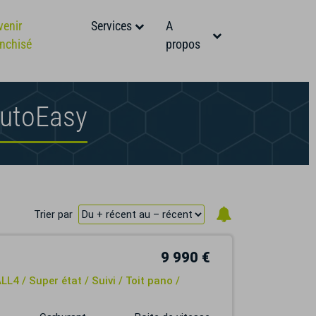
venir
Services
A
anchisé
propos
AutoEasy
Trier par
9 990 €
L4 / Super état / Suivi / Toit pano /