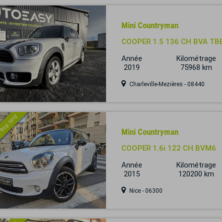
Mini Countryman
COOPER 1.5 136 CH BVA TB
Année
Kilométrage
2019
75968 km
Charleville-Mezières - 08440
 trop tard
Mini Countryman
COOPER 1.6i 122 CH BVM6
Année
Kilométrage
2015
120200 km
Nice - 06300