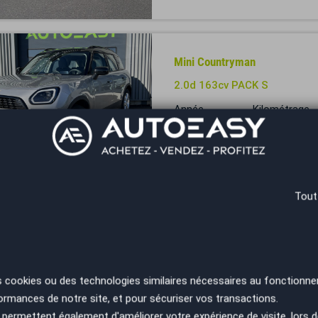
Mini Countryman
2.0d 163cv PACK S
Année
Kilométrage
2025
22000 km
Moulins - 03000
Tout
Mini Countryman
Cooper D ALL4
Année
Kilométrage
2012
89564 km
s cookies ou des technologies similaires nécessaires au fonctionne
ormances de notre site, et pour sécuriser vos transactions.
Montélimar - 26740
permettent également d'améliorer votre expérience de visite, lors d