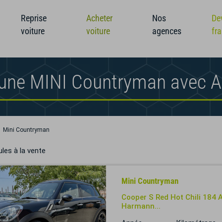
Reprise
Acheter
Nos
De
voiture
voiture
agences
fr
 une MINI Countryman avec 
Mini Countryman
les à la vente
Mini Countryman
Cooper S Red Hot Chili 184 AL
Harmann...