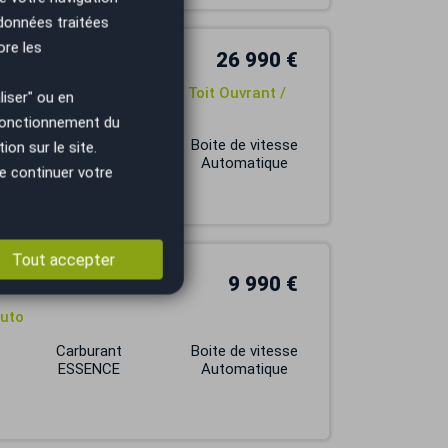
 données traitées
ore les
26 990 €
Premium Plus ALL4 BVA6 / Toit Ouvrant /
iser" ou en
 fonctionnement du
Carburant
Boite de vitesse
on sur le site.
YBRIDE RECHARGEABLE
Automatique
e continuer votre
Tout accepter
9 990 €
auto
Carburant
Boite de vitesse
ESSENCE
Automatique