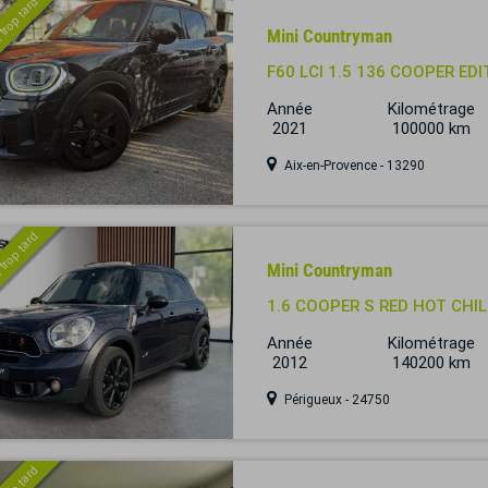
 trop tard
Mini Countryman
F60 LCI 1.5 136 COOPER ED
Année
Kilométrage
2021
100000 km
Aix-en-Provence - 13290
 trop tard
Mini Countryman
1.6 COOPER S RED HOT CHI
Année
Kilométrage
2012
140200 km
Périgueux - 24750