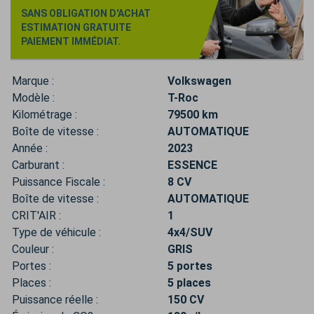
SANS OBLIGATION D'ACHAT
ESTIMATION GRATUITE
PAIEMENT IMMÉDIAT.
Marque :
Volkswagen
Modèle :
T-Roc
Kilométrage :
79500 km
Boîte de vitesse :
AUTOMATIQUE
Année :
2023
Carburant :
ESSENCE
Puissance Fiscale :
8 CV
Boîte de vitesse :
AUTOMATIQUE
CRIT'AIR :
1
Type de véhicule :
4x4/SUV
Couleur :
GRIS
Portes :
5 portes
Places :
5 places
Puissance réelle :
150 CV