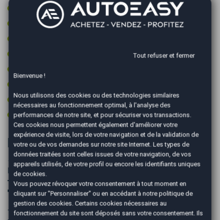
Radar avant de détection d'obstacles
Régulateur de vitesse adaptatif
Rétroviseurs rabattables électriquement
Roue secours tempo + kit outils
Tout refuser et fermer
Start & Stop
Bienvenue !
Type Essieu 4x2
Nous utilisons des cookies ou des technologies similaires
Volant cuir
nécessaires au fonctionnement optimal, à l'analyse des
Volant multifonctions
performances de notre site, et pour sécuriser vos transactions.
Ces cookies nous permettent également d'améliorer votre
expérience de visite, lors de votre navigation et de la validation de
Informations complémentaires
votre ou de vos demandes sur notre site Internet. Les types de
données traitées sont celles issues de votre navigation, de vos
✦ Plus de photos sur notre site : AUTOEASY Salon-de-
appareils utilisés, de votre profil ou encore les identifiants uniques
Provence
de cookies.
➖➖➖➖➖➖➖➖➖➖➖➖➖➖➖➖➖➖➖➖➖➖➖➖➖
Vous pouvez révoquer votre consentement à tout moment en
➡️ Ce qu’il faut savoir sur ce véhicule :
cliquant sur "Personnaliser" ou en accédant à notre
politique de
gestion des cookies
. Certains cookies nécessaires au
- Extension de garantie 2 ans jusqu'au 23/03/2027
fonctionnement du site sont déposés sans votre consentement. Ils
- Véhicule restylé (nouvel écran et pare-chocs)