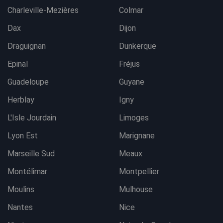
Charleville-Mezières
Colmar
Dax
Dijon
Draguignan
Dunkerque
Epinal
Fréjus
Guadeloupe
Guyane
Herblay
Igny
L'Isle Jourdain
Limoges
Lyon Est
Marignane
Marseille Sud
Meaux
Montélimar
Montpellier
Moulins
Mulhouse
Nantes
Nice