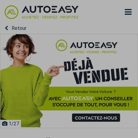
Retour
1
/27