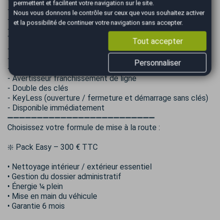
permettent et facilitent votre navigation sur le site.
- Véhicule en parfait état
Nous vous donnons le contrôle sur ceux que vous souhaitez activer
- Véhicule Français
et la possibilité de continuer votre navigation sans accepter.
- Entretiens réalisés exclusivement chez Volkswagen
Touring à 29000km et 61000km
Tout accepter
- GPS
- Radars AV/AR
Personnaliser
- Bluetooth
- Avertisseur franchissement de ligne
- Double des clés
- KeyLess (ouverture / fermeture et démarrage sans clés)
- Disponible immédiatement
➖➖➖➖➖➖➖➖➖➖➖➖➖➖➖➖➖➖➖➖➖➖➖➖➖
Choisissez votre formule de mise à la route :
❇️ Pack Easy – 300 € TTC
• Nettoyage intérieur / extérieur essentiel
• Gestion du dossier administratif
• Énergie ¼ plein
• Mise en main du véhicule
• Garantie 6 mois