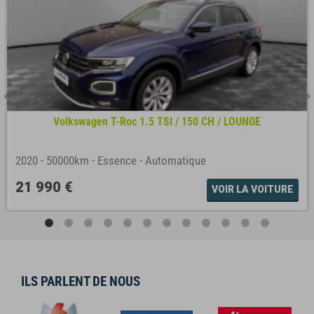
Volkswagen T-Roc 1.5 TSI / 150 CH / LOUNGE
2020
-
50000km
-
Essence
-
Automatique
21 990 €
VOIR LA VOITURE
ILS PARLENT DE NOUS