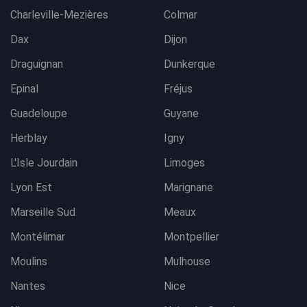
Charleville-Mezières
Colmar
Dax
Dijon
Draguignan
Dunkerque
Epinal
Fréjus
Guadeloupe
Guyane
Herblay
Igny
L'Isle Jourdain
Limoges
Lyon Est
Marignane
Marseille Sud
Meaux
Montélimar
Montpellier
Moulins
Mulhouse
Nantes
Nice