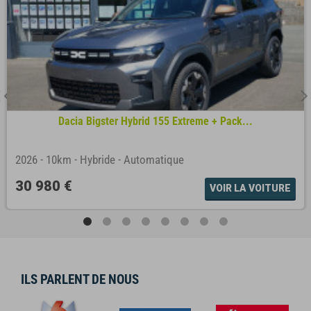
Dacia Bigster Hybrid 155 Extreme + Pack...
2026
-
10km
-
Hybride
-
Automatique
30 980 €
VOIR LA VOITURE
ILS PARLENT DE NOUS