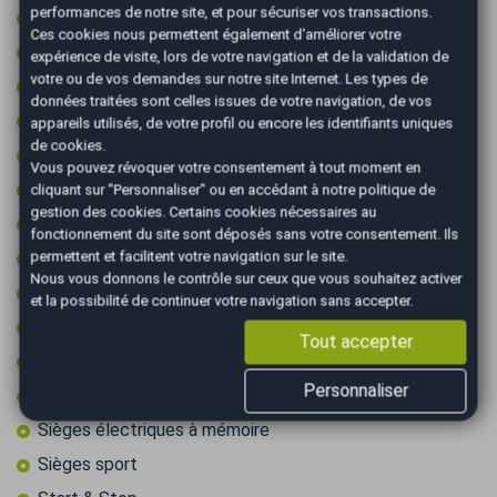
performances de notre site, et pour sécuriser vos transactions.
Prise 12v
Ces cookies nous permettent également d'améliorer votre
Prise audio USB
expérience de visite, lors de votre navigation et de la validation de
votre ou de vos demandes sur notre site Internet. Les types de
Radar arrière de détection d'obstacles
données traitées sont celles issues de votre navigation, de vos
Radar avant de détection d'obstacles
appareils utilisés, de votre profil ou encore les identifiants uniques
de cookies.
Reconnaissance des panneaux de signalisation
Vous pouvez révoquer votre consentement à tout moment en
Régulateur de vitesse
cliquant sur "Personnaliser" ou en accédant à notre
politique de
gestion des cookies
. Certains cookies nécessaires au
Régulateur de vitesse adaptatif
fonctionnement du site sont déposés sans votre consentement. Ils
permettent et facilitent votre navigation sur le site.
Rétroviseurs dégivrants
Nous vous donnons le contrôle sur ceux que vous souhaitez activer
Rétroviseurs électriques
et la possibilité de continuer votre navigation sans accepter.
Rétroviseurs rabattables électriquement
Tout accepter
Sièges chauffants
Personnaliser
Sièges électriques
Sièges électriques à mémoire
Sièges sport