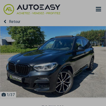
Retour
1
/37