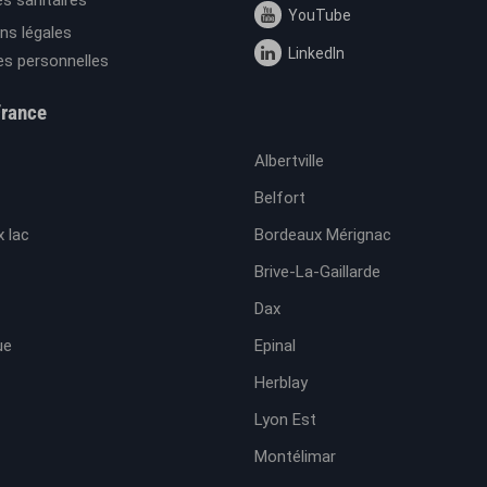
s sanitaires
YouTube
ns légales
LinkedIn
s personnelles
France
Albertville
Belfort
 lac
Bordeaux Mérignac
Brive-La-Gaillarde
Dax
ue
Epinal
Herblay
Lyon Est
Montélimar