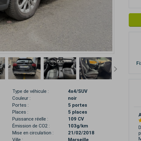
Fi
Type de véhicule :
4x4/SUV
Couleur :
noir
Portes :
5 portes
Places :
5 places
Puissance réelle :
109 CV
Émission de CO2 :
103g/km
D
Mise en circulation :
21/02/2018
p
M
Ville :
Marseille