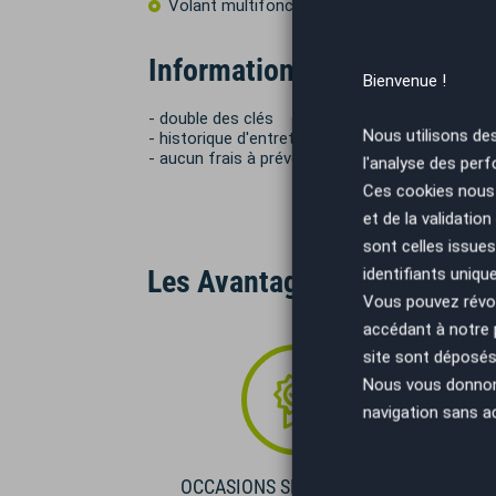
Volant multifonctions
Informations complémentai
Bienvenue !
- double des clés
Nous utilisons de
- historique d'entretiens limpide
- aucun frais à prévoir
l'analyse des perf
Ces cookies nous 
et de la validatio
sont celles issues
Les Avantages AutoEasy
identifiants uniqu
Vous pouvez révoq
accédant à notre
site sont déposés 
Nous vous donnons 
navigation sans a
OCCASIONS SÉLECTIONNÉES