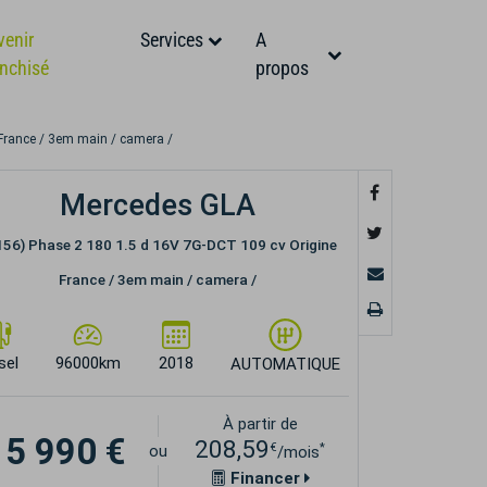
venir
Services
A
anchisé
propos
France / 3em main / camera /
Mercedes GLA
156) Phase 2 180 1.5 d 16V 7G-DCT 109 cv Origine
France / 3em main / camera /
sel
96000km
2018
AUTOMATIQUE
À partir de
15 990 €
208,59
€
*
ou
/mois
Financer