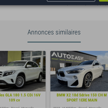
(cession, carte grise, non gage,...)
Annonces similaires
es GLA 180 1.5 CDi 16V
BMW X2 18d Sdrive 150 CH M
109 cv
SPORT 1ERE MAIN