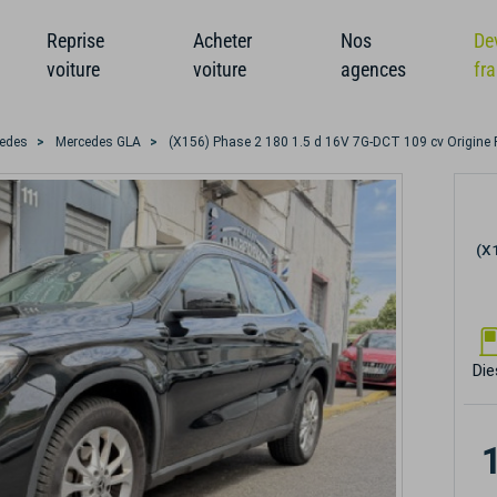
Reprise
Acheter
Nos
De
voiture
voiture
agences
fr
edes
Mercedes GLA
(X156) Phase 2 180 1.5 d 16V 7G-DCT 109 cv Origine 
(X
Die