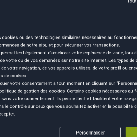
Tout
res
RE
s cookies ou des technologies similaires nécessaires au fonctionne
SA
ES
ormances de notre site, et pour sécuriser vos transactions.
PA
permettent également d'améliorer votre expérience de visite, lors d
n de votre ou de vos demandes sur notre site Internet. Les types de
 de votre navigation, de vos appareils utilisés, de votre profil ou enc
es de cookies.
uer votre consentement à tout moment en cliquant sur "Personnal
politique de gestion des cookies
. Certains cookies nécessaires au
sans votre consentement. Ils permettent et facilitent votre navigati
le contrôle sur ceux que vous souhaitez activer et la possibilité d
ccepter.
Personnaliser
VÉHICULE AU JUSTE PRIX
GESTION ADMINISTRATIV