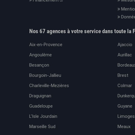
Financement
Mesure
Mentio
Donnée
Nos 67 agences à votre service dans toute la 
Aix-en-Provence
Ajaccio
Angoulême
Aurillac
Besançon
Bordeaux
Bourgoin-Jallieu
Brest
Charleville-Mezières
Colmar
Draguignan
Dunkerq
Guadeloupe
Guyane
L'Isle Jourdain
Limoges
Marseille Sud
Meaux