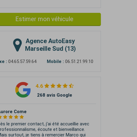
Estimer mon véhicule
Agence
AutoEasy
Marseille Sud (13)
xe :
04.65.57.59.64
Mobile :
06.51.21.99.10
4.6
268 avis Google
Aurore Come
ès le premier contact, j’ai été accueillie avec
rofessionnalisme, écoute et bienveillance.
ais surtout, je tiens à remercier Marco qui