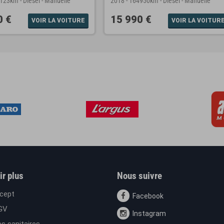
0123km
-
Diesel
-
Manuelle
2018
-
164950km
-
Diesel
-
Manuelle
0 €
15 990 €
VOIR LA VOITURE
VOIR LA VOITUR
ir plus
Nous suivre
cept
Facebook
GV
Instagram