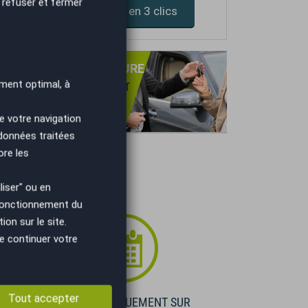
 refuser et fermer
Devis assurance en 3 clics
PRISE DE VOTRE VOITURE
ment optimal, à
NS OBLIGATION D'ACHAT
TIMATION GRATUITE
IEMENT IMMÉDIAT.
e votre navigation
 données traitées
ore les
iser" ou en
 fonctionnement du
on sur le site.
e continuer votre
Tout accepter
E
VISIBLE UNIQUEMENT SUR