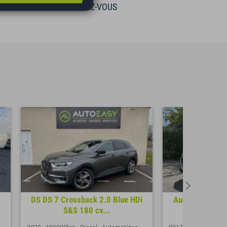
RENDEZ-VOUS
DS DS 7 Crossback 2.0 Blue HDi
Audi Q5 II 2.0 
S&S 180 cv...
Quatt