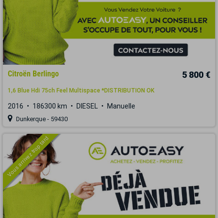
Citroën Berlingo
5 800 €
1,6 Blue Hdi 75ch Feel Multispace *DISTRIBUTION OK
2016
186300 km
DIESEL
Manuelle
Dunkerque - 59430
Vous arrivez trop tard