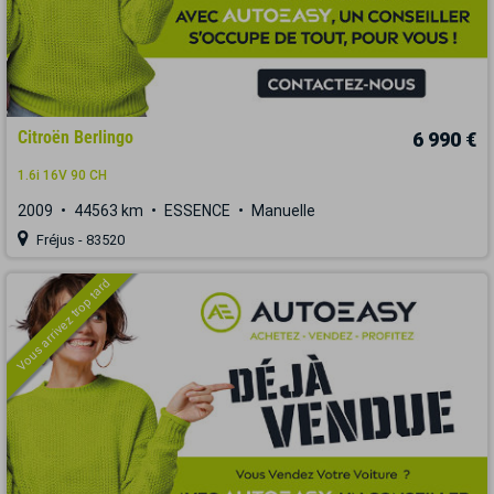
Citroën Berlingo
6 990 €
1.6i 16V 90 CH
2009
44563 km
ESSENCE
Manuelle
Fréjus - 83520
Vous arrivez trop tard