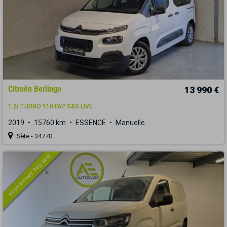
Citroën Berlingo
13 990 €
1.2i TURBO 110 FAP S&S LIVE
2019
15760 km
ESSENCE
Manuelle
Sète - 34770
Vous arrivez trop tard