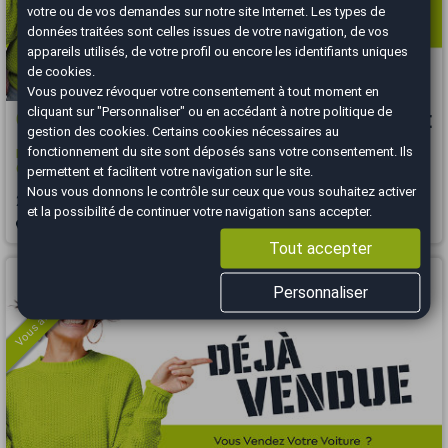
votre ou de vos demandes sur notre site Internet. Les types de
données traitées sont celles issues de votre navigation, de vos
appareils utilisés, de votre profil ou encore les identifiants uniques
de cookies.
Vous pouvez révoquer votre consentement à tout moment en
cliquant sur "Personnaliser" ou en accédant à notre
politique de
Citroën Berlingo
12 000 €
gestion des cookies
. Certains cookies nécessaires au
fonctionnement du site sont déposés sans votre consentement. Ils
M HDI 130 CV EAT8 / TVA RECUPERABLE / PRIX TTC ( 9 575€ HT) /
CAMERA DE RECUL
permettent et facilitent votre navigation sur le site.
Nous vous donnons le contrôle sur ceux que vous souhaitez activer
2021
88999 km
DIESEL
Automatique
et la possibilité de continuer votre navigation sans accepter.
Noisy-le-Grand - 93160
Tout accepter
Vous arrivez trop tard
Personnaliser