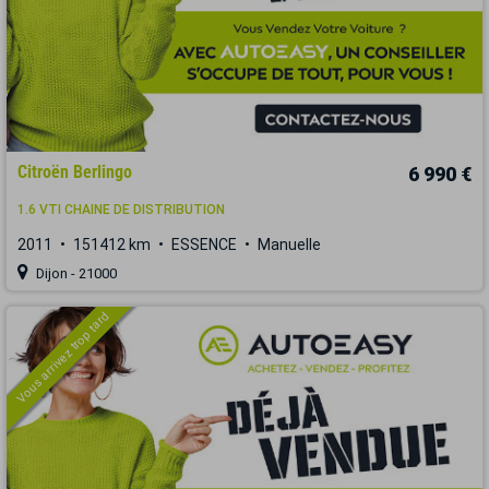
Citroën Berlingo
6 990 €
1.6 VTI CHAINE DE DISTRIBUTION
2011
151412 km
ESSENCE
Manuelle
Dijon - 21000
Vous arrivez trop tard