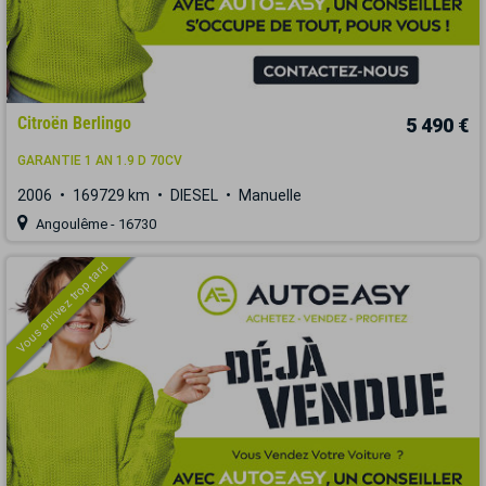
Citroën Berlingo
5 490 €
GARANTIE 1 AN 1.9 D 70CV
2006
169729 km
DIESEL
Manuelle
Angoulême - 16730
Vous arrivez trop tard