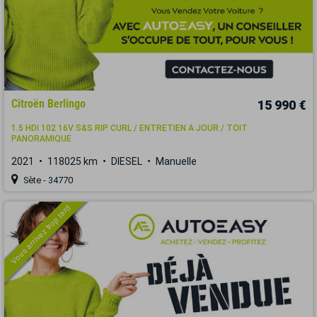
Citroën Berlingo
15 990 €
1.5 HDI 102 16V S&S RIP CURL / ENTRETIEN A JOUR / TOIT
PANORAMIQUE
2021
118025 km
DIESEL
Manuelle
Sète - 34770
Vous arrivez trop tard