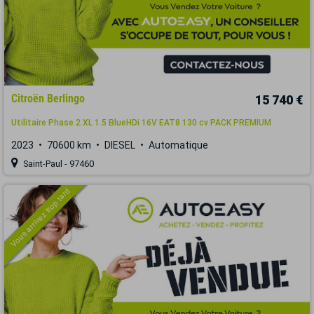
Citroën Berlingo
15 740 €
Utilitaire Phase 2 XL 1.5 BlueHDi 16V EAT8 130 cv PACK PREMIUM
2023
70600 km
DIESEL
Automatique
Saint-Paul - 97460
Vous arrivez trop tard