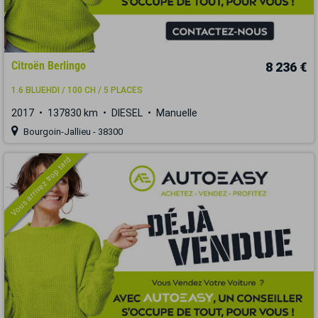
Citroën Berlingo
8 236 €
1.6 BLUEHDI / 100 CH / 5 PLACES
2017
137830 km
DIESEL
Manuelle
Bourgoin-Jallieu - 38300
Vous arrivez trop tard