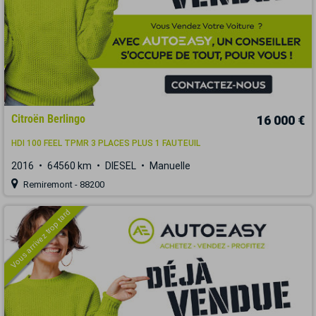
Citroën Berlingo
16 000 €
HDI 100 FEEL TPMR 3 PLACES PLUS 1 FAUTEUIL
2016
64560 km
DIESEL
Manuelle
Remiremont - 88200
Vous arrivez trop tard