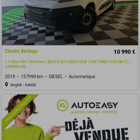
Citroën Berlingo
10 990 €
1.5 Blue HDi 130 Driver / BOITE AUTOMATIQUE / DISTRIBUTION FAITE /
CAMERA DE...
2019
157990 km
DIESEL
Automatique
Anglet - 64600
Vous arrivez trop tard