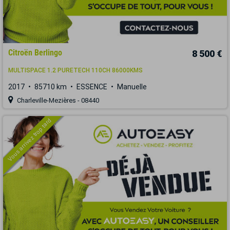
Citroën Berlingo
8 500 €
MULTISPACE 1.2 PURETECH 110CH 86000KMS
2017
85710 km
ESSENCE
Manuelle
Charleville-Mezières - 08440
Vous arrivez trop tard