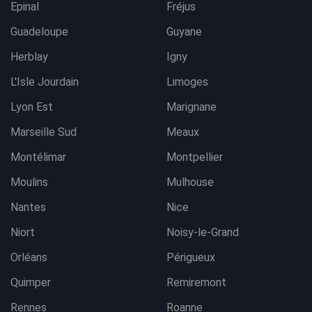
Epinal
Fréjus
Guadeloupe
Guyane
Herblay
Igny
L'Isle Jourdain
Limoges
Lyon Est
Marignane
Marseille Sud
Meaux
Montélimar
Montpellier
Moulins
Mulhouse
Nantes
Nice
Niort
Noisy-le-Grand
Orléans
Périgueux
Quimper
Remiremont
Rennes
Roanne