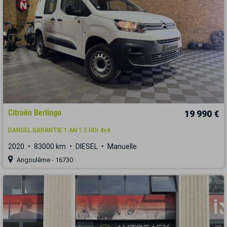
Citroën Berlingo
19 990 €
DANGEL GARANTIE 1 AN 1.5 HDi 4x4
2020
83000 km
DIESEL
Manuelle
Angoulême - 16730