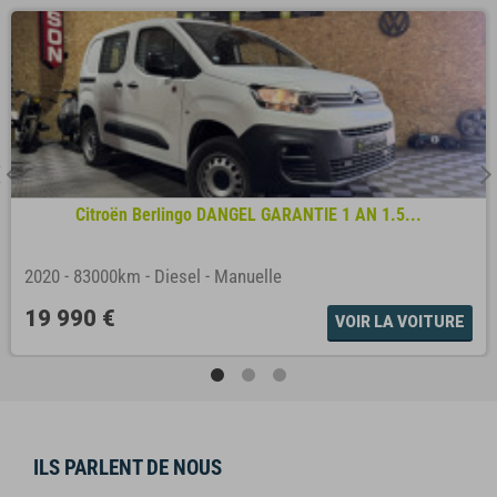
Citroën Berlingo DANGEL GARANTIE 1 AN 1.5...
2020
-
83000km
-
Diesel
-
Manuelle
19 990 €
VOIR LA VOITURE
ILS PARLENT DE NOUS