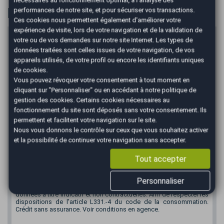
nécessaires au fonctionnement optimal, à l'analyse des
Financer
performances de notre site, et pour sécuriser vos transactions.
Ces cookies nous permettent également d'améliorer votre
expérience de visite, lors de votre navigation et de la validation de
Prix du véhicule
votre ou de vos demandes sur notre site Internet. Les types de
données traitées sont celles issues de votre navigation, de vos
€
appareils utilisés, de votre profil ou encore les identifiants uniques
Apport en €
de cookies.
Vous pouvez révoquer votre consentement à tout moment en
€
cliquant sur "Personnaliser" ou en accédant à notre
politique de
Durée
gestion des cookies
. Certains cookies nécessaires au
fonctionnement du site sont déposés sans votre consentement. Ils
permettent et facilitent votre navigation sur le site.
Nous vous donnons le contrôle sur ceux que vous souhaitez activer
*
Mensualité :
234,68
€/mois
et la possibilité de continuer votre navigation sans accepter.
Recevoir la simulation
Tout accepter
*Un crédit vous engage et doit être remboursé. Vérifiez vos
Personnaliser
capacités de remboursement avant de vous engager. Informations
données à titre indicatif et non contractuelles. Afin de respecter les
dispositions de l'article L331.-4 du code de la consommation.
Crédit sans assurance. Voir conditions en agence.