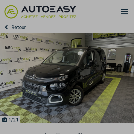
Retour
1
/21