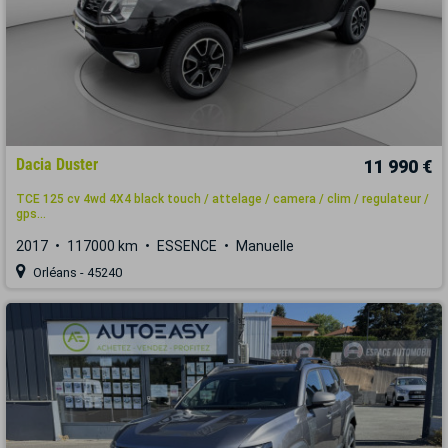
Dacia Duster
11 990 €
TCE 125 cv 4wd 4X4 black touch / attelage / camera / clim / regulateur /
gps...
2017
117000 km
ESSENCE
Manuelle
Orléans - 45240