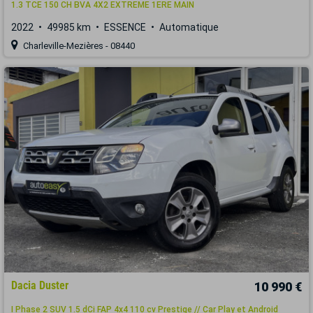
1.3 TCE 150 CH BVA 4X2 EXTREME 1ERE MAIN
2022
49985 km
ESSENCE
Automatique
Charleville-Mezières - 08440
Dacia Duster
10 990 €
I Phase 2 SUV 1.5 dCi FAP 4x4 110 cv Prestige // Car Play et Android