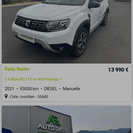
Dacia Duster
13 990 €
1.5 Blue DCI 115 cv 4x2 Prestige +
2021
93000 km
DIESEL
Manuelle
L'Isle Jourdain - 32600