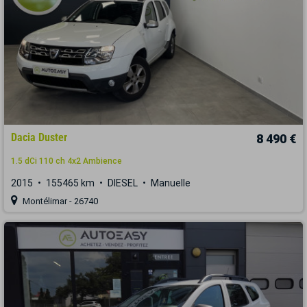
Dacia Duster
8 490 €
1.5 dCi 110 ch 4x2 Ambience
2015
155465 km
DIESEL
Manuelle
Montélimar - 26740