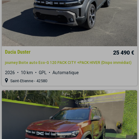
Dacia Duster
25 490 €
journey Boite auto Eco-G 120 PACK CITY +PACK HIVER (Dispo immédiat)
2026
10 km
GPL
Automatique
Saint-Etienne - 42580