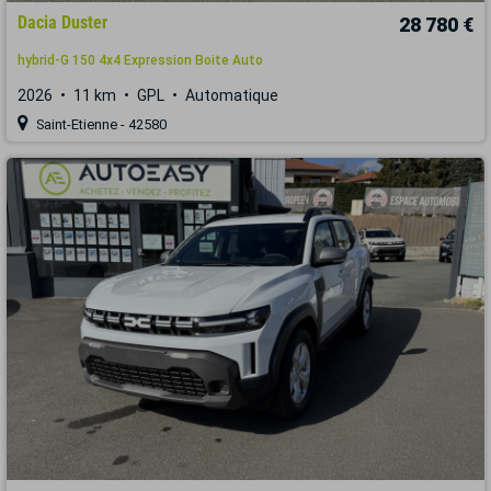
Dacia Duster
28 780 €
hybrid-G 150 4x4 Expression Boite Auto
2026
11 km
GPL
Automatique
Saint-Etienne - 42580