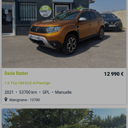
Dacia Duster
12 990 €
1.0 TCe 100 ECO-G Prestige
2021
53700 km
GPL
Manuelle
Marignane - 13700