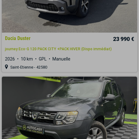
Dacia Duster
23 990 €
journey Eco-G 120 PACK CITY +PACK HIVER (Dispo immédiat)
2026
10 km
GPL
Manuelle
Saint-Etienne - 42580