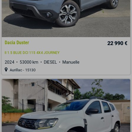
Dacia Duster
22 990 €
II 1.5 BLUE DCI 115 4X4 JOURNEY
2024
53000 km
DIESEL
Manuelle
Aurillac - 15130