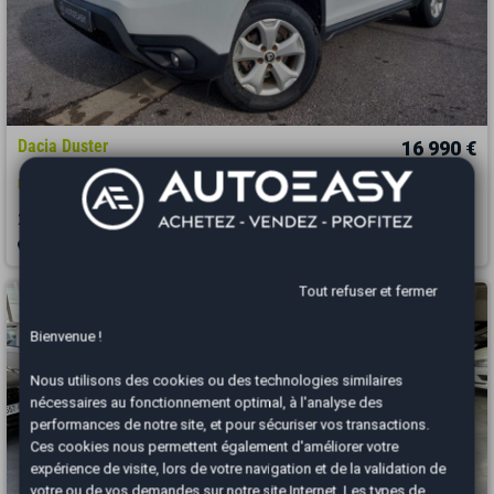
Dacia Duster
16 990 €
II 1.3 Tce 16V GPF 130 cv // Chaine de distribution
2021
74120 km
ESSENCE
Manuelle
Guyane - 97354
Tout refuser et fermer
Bienvenue !
Nous utilisons des cookies ou des technologies similaires
nécessaires au fonctionnement optimal, à l'analyse des
performances de notre site, et pour sécuriser vos transactions.
Ces cookies nous permettent également d'améliorer votre
expérience de visite, lors de votre navigation et de la validation de
votre ou de vos demandes sur notre site Internet. Les types de