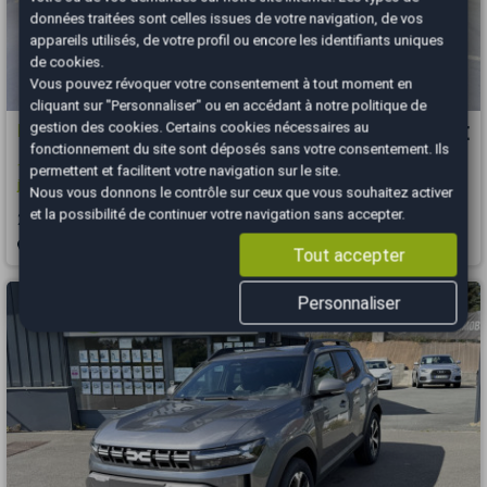
données traitées sont celles issues de votre navigation, de vos
appareils utilisés, de votre profil ou encore les identifiants uniques
de cookies.
Vous pouvez révoquer votre consentement à tout moment en
cliquant sur "Personnaliser" ou en accédant à notre
politique de
gestion des cookies
. Certains cookies nécessaires au
Dacia Duster
10 490 €
fonctionnement du site sont déposés sans votre consentement. Ils
1.0 Tce 100 Essentiel / Essence et GPL / Garantie constructeur
permettent et facilitent votre navigation sur le site.
jusqu'au...
Nous vous donnons le contrôle sur ceux que vous souhaitez activer
et la possibilité de continuer votre navigation sans accepter.
2020
85317 km
GPL
Manuelle
Igny - 91430
Tout accepter
Personnaliser