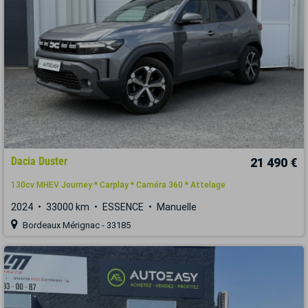
Dacia Duster
21 490 €
130cv MHEV Journey * Carplay * Caméra 360 * Attelage
2024
33000 km
ESSENCE
Manuelle
Bordeaux Mérignac - 33185