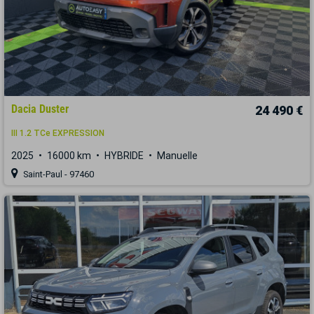
Dacia Duster
24 490 €
III 1.2 TCe EXPRESSION
2025
16000 km
HYBRIDE
Manuelle
Saint-Paul - 97460