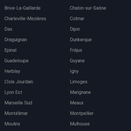
Brive-La-Gaillarde
Chalon-sur-Saône
Charleville-Mezières
Colmar
Dax
Dijon
Draguignan
Dunkerque
Epinal
Fréjus
Guadeloupe
Guyane
Herblay
Igny
L'Isle Jourdain
Limoges
Lyon Est
Marignane
Marseille Sud
Meaux
Montélimar
Montpellier
Moulins
Mulhouse