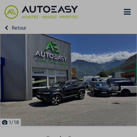
Retour
1
/18