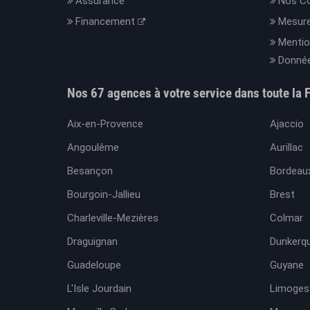
Assurance
Nos C
Financement
Mesure
Mentio
Donnée
Nos 67 agences à votre service dans toute la 
Aix-en-Provence
Ajaccio
Angoulême
Aurillac
Besançon
Bordeaux
Bourgoin-Jallieu
Brest
Charleville-Mezières
Colmar
Draguignan
Dunkerq
Guadeloupe
Guyane
L'Isle Jourdain
Limoges