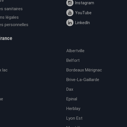
GV
Instagram
s sanitaires
YouTube
ns légales
LinkedIn
s personnelles
France
Albertville
Belfort
 lac
Bordeaux Mérignac
Brive-La-Gaillarde
Dax
ue
Epinal
Herblay
Lyon Est