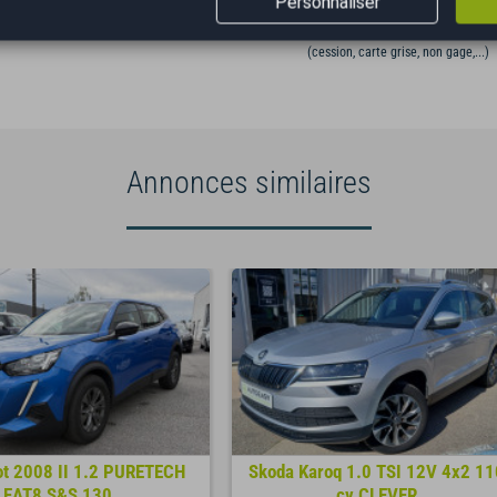
Personnaliser
VÉHICULE AU JUSTE PRIX
GESTION ADMINISTRATIV
(cession, carte grise, non gage,...)
Annonces similaires
t 2008 II 1.2 PURETECH
Skoda Karoq 1.0 TSI 12V 4x2 11
EAT8 S&S 130...
cv CLEVER