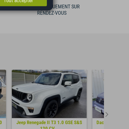
Tout accepter
E
VISIBLE UNIQUEMENT SUR
RENDEZ-VOUS
0
Jeep Renegade II T3 1.0 GSE S&S
Dacia Duster Ex
120 CV...
ch