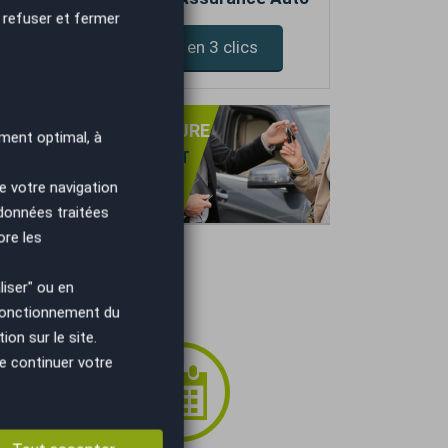
 refuser et fermer
Devis assurance en 3 clics
PRISE DE VOTRE VOITURE
ment optimal, à
NS OBLIGATION D'ACHAT
TIMATION GRATUITE
e votre navigation
IEMENT IMMÉDIAT.
 données traitées
ore les
iser" ou en
 fonctionnement du
on sur le site.
e continuer votre