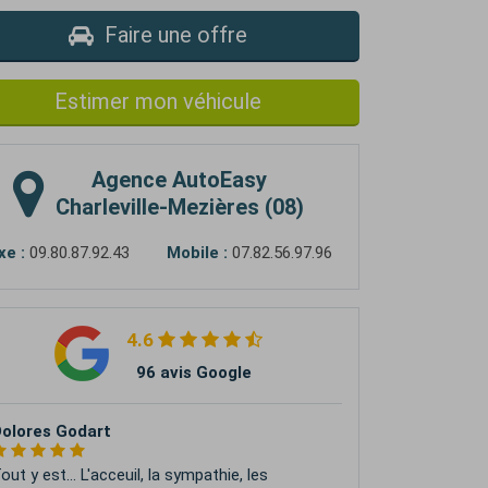
Faire une offre
Estimer mon véhicule
Agence
AutoEasy
Charleville-Mezières (08)
xe :
09.80.87.92.43
Mobile :
07.82.56.97.96
4.6
96 avis Google
mbrosio Da Silva
rès bon accueil, personne très