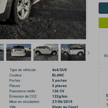
Fi
Type de véhicule :
4x4/SUV
Couleur :
BLANC
Portes :
5 portes
Places :
5 places
Puissance réelle :
136 CV
A
Émission de CO2 :
132g/km
Mise en circulation :
27/06/2019
T
Ville :
Vivier au Court