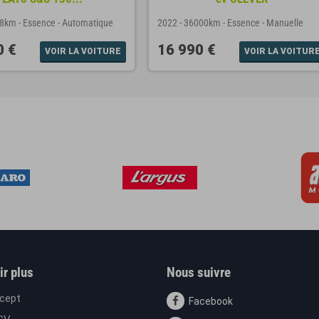
38km
-
Essence
-
Automatique
2022
-
36000km
-
Essence
-
Manuelle
0 €
16 990 €
VOIR LA VOITURE
VOIR LA VOITUR
ir plus
Nous suivre
cept
Facebook