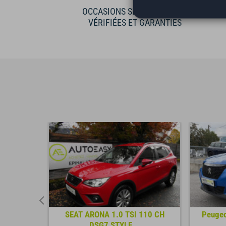
OCCASIONS SÉLECTIONNÉES
VÉRIFIÉES ET GARANTIES
6 180 CH
SEAT ARONA 1.0 TSI 110 CH
Peugeo
DSG7 STYLE...