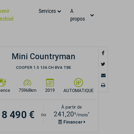
venir
Services
A
anchisé
propos
Mini Countryman
COOPER 1.5 136 CH BVA TBE
sence
75968km
2019
AUTOMATIQUE
À partir de
18 490 €
241,20
€
*
ou
/mois
Financer