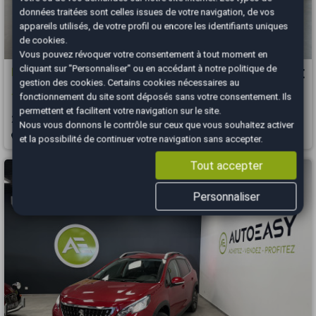
données traitées sont celles issues de votre navigation, de vos
appareils utilisés, de votre profil ou encore les identifiants uniques
de cookies.
Vous pouvez révoquer votre consentement à tout moment en
cliquant sur "Personnaliser" ou en accédant à notre
politique de
Peugeot 2008
10 290 €
gestion des cookies
. Certains cookies nécessaires au
1.2 PTC 130 CH ALLURE BVM6 / ENTRETIEN A JOUR
fonctionnement du site sont déposés sans votre consentement. Ils
permettent et facilitent votre navigation sur le site.
2020
121000 km
ESSENCE
Manuelle
Nous vous donnons le contrôle sur ceux que vous souhaitez activer
Bergerac - 24100
et la possibilité de continuer votre navigation sans accepter.
Tout accepter
Personnaliser