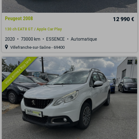
Peugeot 2008
12 990 €
130 ch EAT8 GT / Apple Car Play
2020
73000 km
ESSENCE
Automatique
Villefranche-sur-Saône - 69400
Vous arrivez trop tard