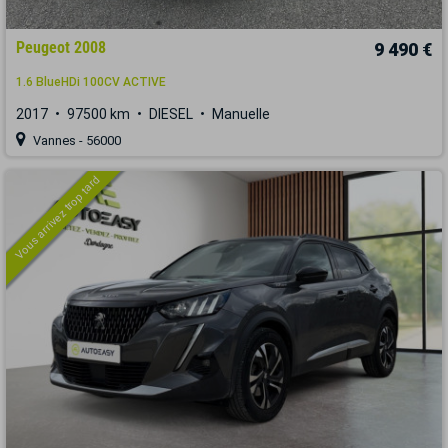
Peugeot 2008
9 490 €
1.6 BlueHDi 100CV ACTIVE
2017
97500 km
DIESEL
Manuelle
Vannes - 56000
Vous arrivez trop tard