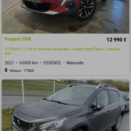
Peugeot 2008
12 990 €
GT PACK 1.2 130 ch intérieur alcantara / sièges chauffants / caméra
360
2021
65000 km
ESSENCE
Manuelle
Meaux - 77860