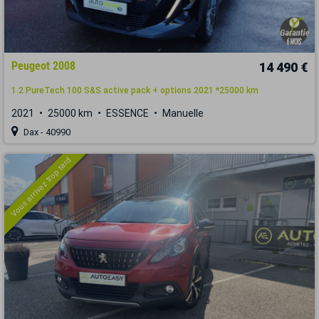
Peugeot 2008
14 490 €
1.2 PureTech 100 S&S active pack + options 2021 *25000 km
2021
25000 km
ESSENCE
Manuelle
Dax - 40990
Vous arrivez trop tard