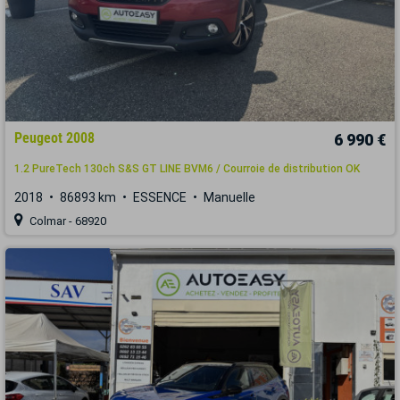
Peugeot 2008
6 990 €
1.2 PureTech 130ch S&S GT LINE BVM6 / Courroie de distribution OK
2018
86893 km
ESSENCE
Manuelle
Colmar - 68920