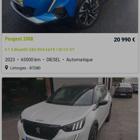
Peugeot 2008
20 990 €
II 1.5 BlueHDi S&S BVA EAT8 130 CV GT
2023
65000 km
DIESEL
Automatique
Limoges - 87280