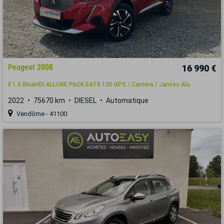
Peugeot 2008
16 990 €
II 1.5 BlueHDi ALLURE PACK EAT8 130 GPS / Camera / Jantes Alu
2022
75670 km
DIESEL
Automatique
Vendôme - 41100