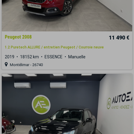
Peugeot 2008
11 490 €
1.2 Puretech ALLURE / entretien Peugeot / Courroie neuve
2019
18152 km
ESSENCE
Manuelle
Montélimar - 26740