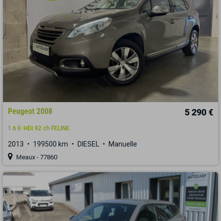
Peugeot 2008
5 290 €
1.6 E-HDI 92 ch FELINE
2013
199500 km
DIESEL
Manuelle
Meaux - 77860