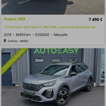
Peugeot 2008
7 490 €
1.2 PureTech 130ch S&S GT LINE BVM6 / Courroie de distribution OK
2018
86893 km
ESSENCE
Manuelle
Colmar - 68920
Vous arrivez trop tard