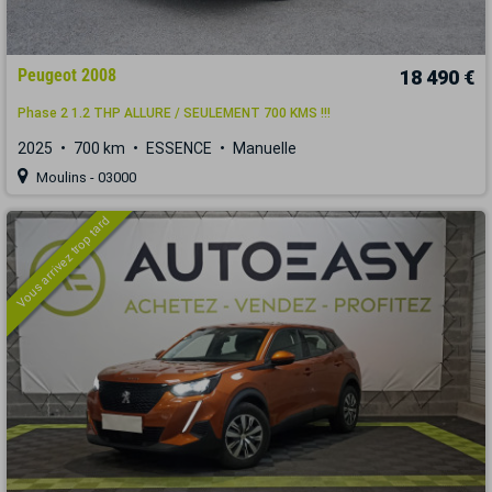
Peugeot 2008
18 490 €
Phase 2 1.2 THP ALLURE / SEULEMENT 700 KMS !!!
2025
700 km
ESSENCE
Manuelle
Moulins - 03000
Vous arrivez trop tard