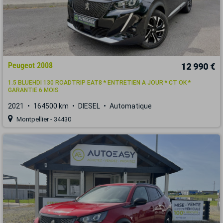
Peugeot 2008
12 990 €
1.5 BLUEHDI 130 ROADTRIP EAT8 * ENTRETIEN A JOUR * CT OK *
GARANTIE 6 MOIS
2021
164500 km
DIESEL
Automatique
Montpellier - 34430