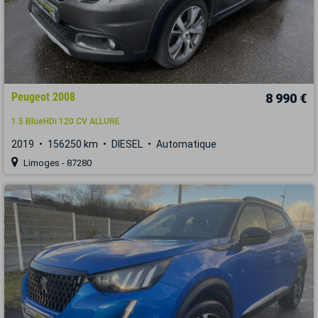
Peugeot 2008
8 990 €
1.5 BlueHDi 120 CV ALLURE
2019
156250 km
DIESEL
Automatique
Limoges - 87280