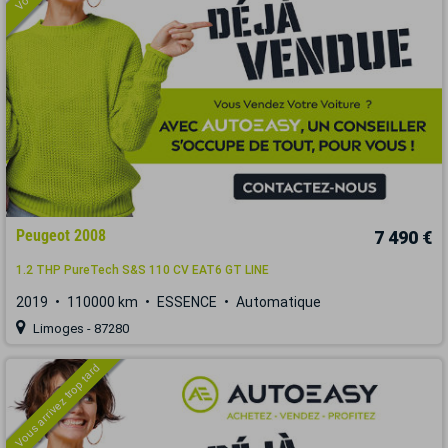
Peugeot 2008
7 490 €
1.2 THP PureTech S&S 110 CV EAT6 GT LINE
2019
110000 km
ESSENCE
Automatique
Limoges - 87280
Vous arrivez trop tard