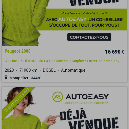
Peugeot 2008
16 690 €
GT Line 1.5 BlueHDI 130 EAT8 / Camera / Carplay / Entretien complet /...
2020
71900 km
DIESEL
Automatique
Montpellier - 34430
Vous arrivez trop tard