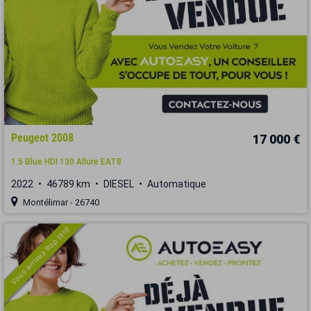
Peugeot 2008
17 000 €
1.5 Blue HDI 130 Allure EAT8
2022
46789 km
DIESEL
Automatique
Montélimar - 26740
Vous arrivez trop tard