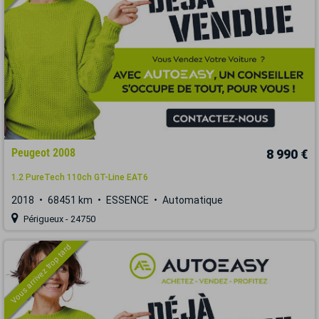
Peugeot 2008
8 990 €
1.2 PureTech 110ch GT-Line EAT6
2018
68451 km
ESSENCE
Automatique
Périgueux - 24750
Vous arrivez trop tard