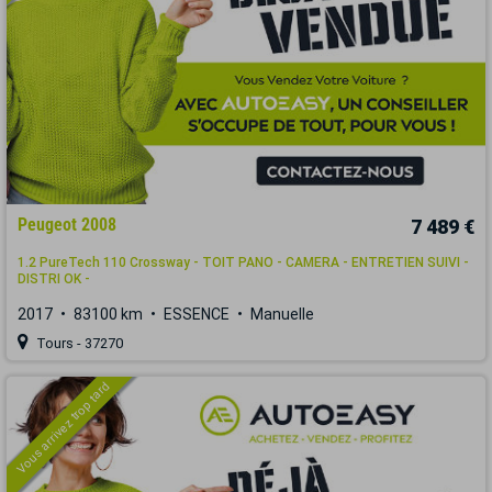
Peugeot 2008
7 489 €
1.2 PureTech 110 Crossway - TOIT PANO - CAMERA - ENTRETIEN SUIVI -
DISTRI OK -
2017
83100 km
ESSENCE
Manuelle
Tours - 37270
Vous arrivez trop tard