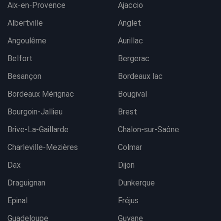
Aix-en-Provence
Ajaccio
Albertville
Anglet
Angoulême
Aurillac
Belfort
Bergerac
Besançon
Bordeaux lac
Bordeaux Mérignac
Bougival
Bourgoin-Jallieu
Brest
Brive-La-Gaillarde
Chalon-sur-Saône
Charleville-Mezières
Colmar
Dax
Dijon
Draguignan
Dunkerque
Epinal
Fréjus
Guadeloupe
Guyane