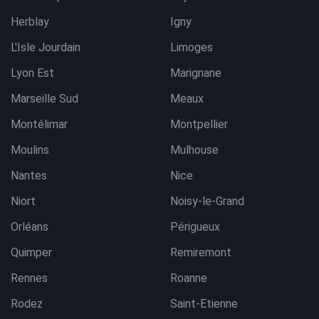
Herblay
Igny
L'Isle Jourdain
Limoges
Lyon Est
Marignane
Marseille Sud
Meaux
Montélimar
Montpellier
Moulins
Mulhouse
Nantes
Nice
Niort
Noisy-le-Grand
Orléans
Périgueux
Quimper
Remiremont
Rennes
Roanne
Rodez
Saint-Etienne