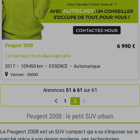
Peugeot 2008
6 990 €
1.2 PureTech 110 ch Allure S&S EAT6
2017
109450 km
ESSENCE
Automatique
Vannes - 56000
Annonces
51 à 61
sur 61
1
2
Peugeot 2008 : le petit SUV urbain
Le Peugeot 2008 est un SUV compact qui a su s'imposer sur le
marché grâce à son design moderne, ses technologies