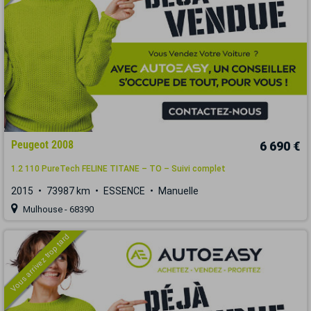
Peugeot 2008
6 690 €
1.2 110 PureTech FELINE TITANE – TO – Suivi complet
2015
73987 km
ESSENCE
Manuelle
Mulhouse - 68390
Vous arrivez trop tard