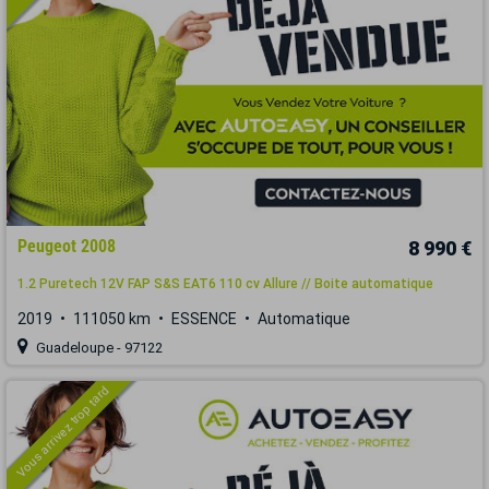
Peugeot 2008
8 990 €
1.2 Puretech 12V FAP S&S EAT6 110 cv Allure // Boite automatique
2019
111050 km
ESSENCE
Automatique
Guadeloupe - 97122
Vous arrivez trop tard