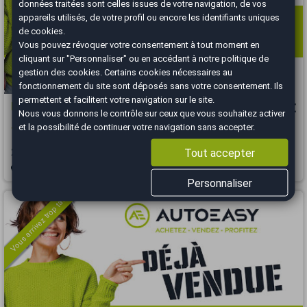
données traitées sont celles issues de votre navigation, de vos
appareils utilisés, de votre profil ou encore les identifiants uniques
de cookies.
Vous pouvez révoquer votre consentement à tout moment en
cliquant sur "Personnaliser" ou en accédant à notre
politique de
gestion des cookies
. Certains cookies nécessaires au
fonctionnement du site sont déposés sans votre consentement. Ils
permettent et facilitent votre navigation sur le site.
Peugeot 2008
6 990 €
Nous vous donnons le contrôle sur ceux que vous souhaitez activer
et la possibilité de continuer votre navigation sans accepter.
1.2 110ch SS EAT6 GT Line / Distrib OK
Tout accepter
2016
119877 km
ESSENCE
Automatique
Villefranche-sur-Saône - 69400
Personnaliser
Vous arrivez trop tard