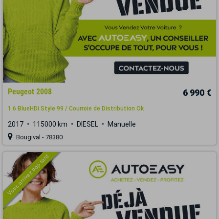
Peugeot 2008
6 990 €
1.6 BlueHDi Style 99 / Courroie de Distribution Ok
2017
115000 km
DIESEL
Manuelle
Bougival - 78380
Vous arrivez trop tard