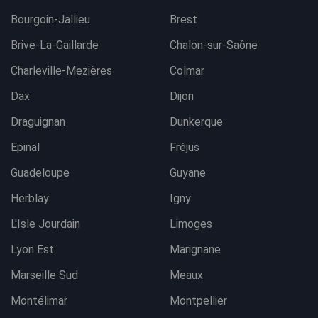
Bourgoin-Jallieu
Brest
Brive-La-Gaillarde
Chalon-sur-Saône
Charleville-Mezières
Colmar
Dax
Dijon
Draguignan
Dunkerque
Epinal
Fréjus
Guadeloupe
Guyane
Herblay
Igny
L'Isle Jourdain
Limoges
Lyon Est
Marignane
Marseille Sud
Meaux
Montélimar
Montpellier