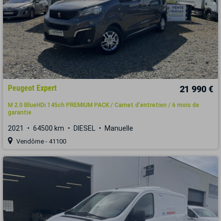
Peugeot Expert
21 990 €
M 2.0 BlueHDi 145ch PREMIUM PACK / Carnet d'entretien / 6 mois de
garantie
2021
64500 km
DIESEL
Manuelle
Vendôme - 41100