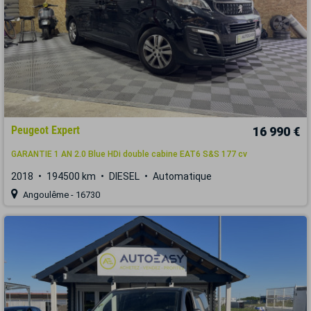
Peugeot Expert
16 990 €
GARANTIE 1 AN 2.0 Blue HDi double cabine EAT6 S&S 177 cv
2018
194500 km
DIESEL
Automatique
Angoulême - 16730