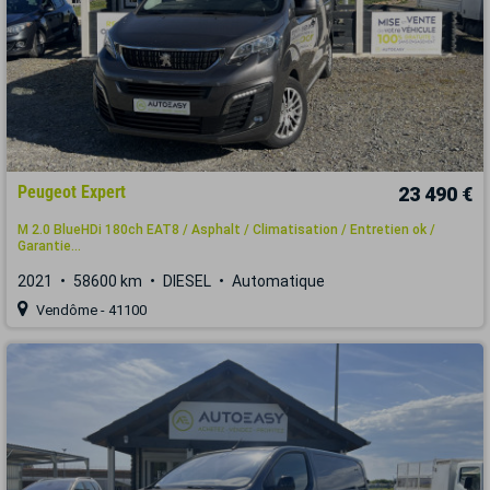
Peugeot Expert
23 490 €
M 2.0 BlueHDi 180ch EAT8 / Asphalt / Climatisation / Entretien ok /
Garantie...
2021
58600 km
DIESEL
Automatique
Vendôme - 41100