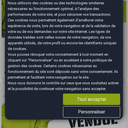
Nous utilisons des cookies ou des technologies similaires
nécessaires au fonctionnement optimal, à l'analyse des
performances de notre site, et pour sécuriser vos transactions.
Ces cookies nous permettent également d'améliorer votre
expérience de visite, lors de votre navigation et de la validation de
votre ou de vos demandes sur notre site Internet. Les types de
données traitées sont celles issues de votre navigation, de vos
Peugeot Expert
19 460 €
appareils utilisés, de votre profil ou encore les identifiants uniques
de cookies.
traveller Standard 1.6 Blue HDi Combi moyen S&S 115 cv Origine France
Vous pouvez révoquer votre consentement à tout moment en
3em main
cliquant sur "Personnaliser" ou en accédant à notre
politique de
gestion des cookies
. Certains cookies nécessaires au
2017
86000 km
DIESEL
Manuelle
fonctionnement du site sont déposés sans votre consentement. Ils
Marseille Sud - 13008
permettent et facilitent votre navigation sur le site.
Nous vous donnons le contrôle sur ceux que vous souhaitez activer
Vous arrivez trop tard
et la possibilité de continuer votre navigation sans accepter.
Tout accepter
Personnaliser