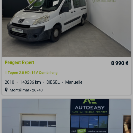
Peugeot Expert
8 990 €
II Tepee 2.0 HDi 16V Combi long
2010
143236 km
DIESEL
Manuelle
Montélimar - 26740