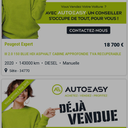
Peugeot Expert
18 700 €
III 2.0 150 BLUE HDI ASPHALT CABINE APPROFONDIE TVA RECUPERABLE
2020
143000 km
DIESEL
Manuelle
Sète - 34770
Vous arrivez trop tard