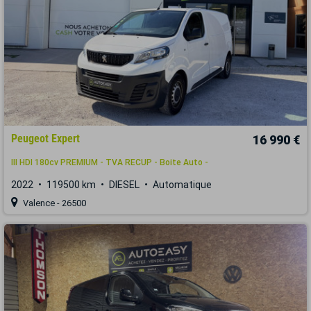
Peugeot Expert
16 990 €
III HDI 180cv PREMIUM - TVA RECUP - Boite Auto -
2022
119500 km
DIESEL
Automatique
Valence - 26500