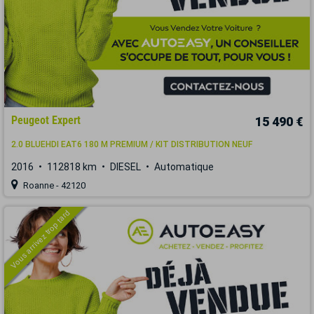
Peugeot Expert
15 490 €
2.0 BLUEHDI EAT6 180 M PREMIUM / KIT DISTRIBUTION NEUF
2016
112818 km
DIESEL
Automatique
Roanne - 42120
Vous arrivez trop tard