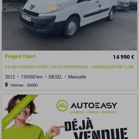
Peugeot Expert
14 990 €
2.0 HDi FOURGON COURT 120 CV FRIGORIFIQUE — HOMOLOGATION 11/29
2012
139300 km
DIESEL
Manuelle
Vannes - 56000
Vous arrivez trop tard