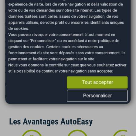
Informations complémentaires
expérience de visite, lors de votre navigation et de la validation de
votre ou de vos demandes sur notre site Internet. Les types de
Equipements sous réserve des équipements de série.
données traitées sont celles issues de votre navigation, de vos
-Prix du véhicule hors frais de mise à la route à partir de
appareils utilisés, de votre profil ou encore les identifiants uniques
690 euros et certificat d’immatriculation (taxe carte grise).
de cookies.
Vous pouvez révoquer votre consentement à tout moment en
Pack Easy Sécurité : 690 €
cliquant sur "Personnaliser" ou en accédant à notre
politique de
• Nettoyage par nos soins
gestion des cookies
. Certains cookies nécessaires au
• 1/4 carburant
fonctionnement du site sont déposés sans votre consentement. Ils
• 6 mois de garantie
permettent et facilitent votre navigation sur le site.
• Frais de Gestion
Nous vous donnons le contrôle sur ceux que vous souhaitez activer
• mise en mains
et la possibilité de continuer votre navigation sans accepter.
• Contrôle des niveaux et pression pneumatique
Tout accepter
FRAX valable jusqu'en 11/2029.
Personnaliser
IDEM : FRIG FRIGORIFIQUE REFRIGERE FROID FRIGO
Les Avantages AutoEasy