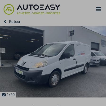
Retour
1
/20