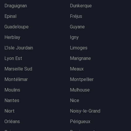
Draguignan
Dunkerque
Epinal
Fréjus
Guadeloupe
Guyane
Herblay
Igny
L'Isle Jourdain
Limoges
Lyon Est
Marignane
Marseille Sud
Meaux
Montélimar
Montpellier
Moulins
Mulhouse
Nantes
Nice
Niort
Noisy-le-Grand
Orléans
Périgueux