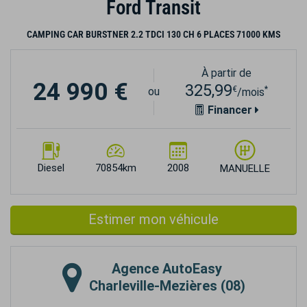
Ford Transit
CAMPING CAR BURSTNER 2.2 TDCI 130 CH 6 PLACES 71000 KMS
À partir de
24 990 €
325,99
€
*
ou
/mois
Financer
Diesel
70854km
2008
MANUELLE
Estimer mon véhicule
Agence
AutoEasy
Charleville-Mezières (08)