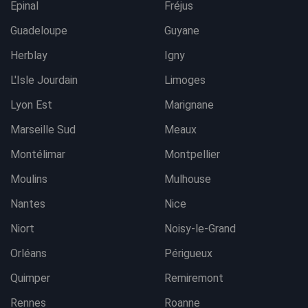
Epinal
Fréjus
Guadeloupe
Guyane
Herblay
Igny
L'Isle Jourdain
Limoges
Lyon Est
Marignane
Marseille Sud
Meaux
Montélimar
Montpellier
Moulins
Mulhouse
Nantes
Nice
Niort
Noisy-le-Grand
Orléans
Périgueux
Quimper
Remiremont
Rennes
Roanne