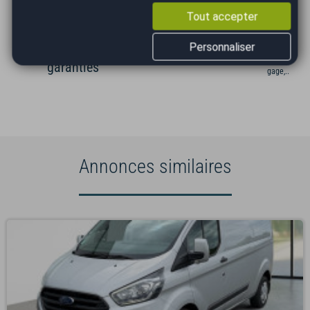
Tout accepter
Occasions
Véhicule au
Gestion
sélectionnées
juste prix
administrati
Personnaliser
vérifiées et
(cession, carte grise,
garanties
gage,...)
Annonces similaires