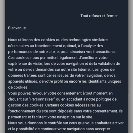
€
Tout refuser et fermer
Durée
Bienvenue !
*
Nous utilisons des cookies ou des technologies similaires
Mensualité :
325,99
€/mois
nécessaires au fonctionnement optimal, à l'analyse des
Recevoir la simulation
performances de notre site, et pour sécuriser vos transactions.
Ces cookies nous permettent également d'améliorer votre
expérience de visite, lors de votre navigation et de la validation de
*Un crédit vous engage et doit être remboursé. Vérifiez vos
capacités de remboursement avant de vous engager. Informations
votre ou de vos demandes sur notre site Internet. Les types de
données à titre indicatif et non contractuelles. Afin de respecter les
données traitées sont celles issues de votre navigation, de vos
dispositions de l'article L331.-4 du code de la consommation.
appareils utilisés, de votre profil ou encore les identifiants uniques
Crédit sans assurance. Voir conditions en agence.
de cookies.
Vous pouvez révoquer votre consentement à tout moment en
cliquant sur "Personnaliser" ou en accédant à notre
politique de
Les Avantages AutoEasy
gestion des cookies
. Certains cookies nécessaires au
fonctionnement du site sont déposés sans votre consentement. Ils
permettent et facilitent votre navigation sur le site.
Nous vous donnons le contrôle sur ceux que vous souhaitez activer
et la possibilité de continuer votre navigation sans accepter.