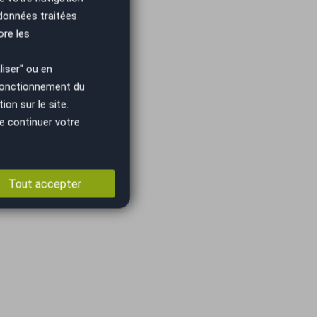
 données traitées
ore les
iser" ou en
 fonctionnement du
on sur le site.
e continuer votre
Tout accepter