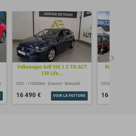
Volkswagen Golf VIII 1.5 TSI ACT
Kia Ceed 1.0 
130 Life...
e
2021
-
110000km
-
Essence
-
Manuelle
2024
-
30637km
-
Es
16 490 €
16 990 €
E
VOIR LA VOITURE