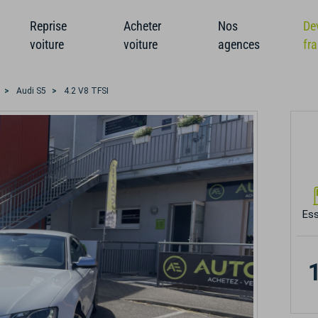
Reprise
Acheter
Nos
De
voiture
voiture
agences
fr
Audi S5
4.2 V8 TFSI
Es