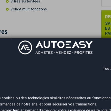
Vitres surteintées
Volant multifonctions
RE
SA
ES
res
PA
DI ) offerts
Tout
de 490€ au choix parmi les 3 packs) et certificat
s cookies ou des technologies similaires nécessaires au fonctionne
ormances de notre site, et pour sécuriser vos transactions.
permettent également d'améliorer votre expérience de visite, lors d