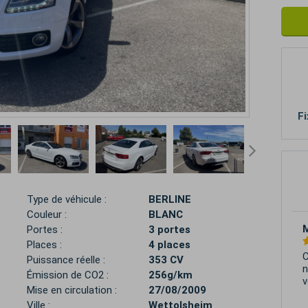
Fi
Type de véhicule :
BERLINE
Couleur :
BLANC
C
Portes :
3 portes
Places :
4 places
É
Puissance réelle :
353 CV
Émission de CO2 :
256g/km
Mise en circulation :
27/08/2009
Ville :
Wettolsheim