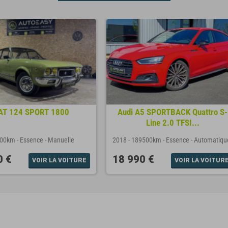
AT 124 SPORT 1800
Audi A5 SPORTBACK Quattro S-
Line 2.0 TFSI...
000km
-
Essence
-
Manuelle
2018
-
189500km
-
Essence
-
Automatiqu
0 €
18 990 €
VOIR LA VOITURE
VOIR LA VOITUR