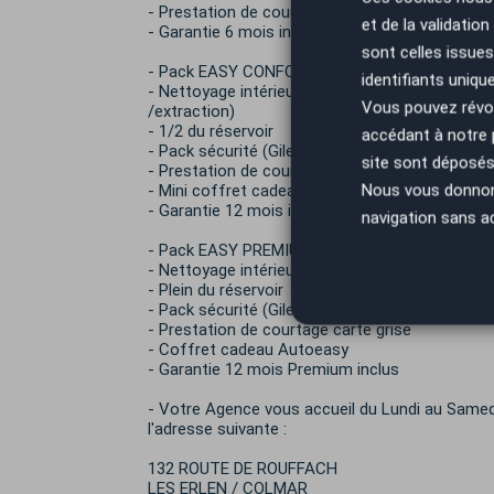
- Prestation de courtage carte grise
et de la validatio
- Garantie 6 mois inclus
sont celles issues
- Pack EASY CONFORT de 640€ TTC :
identifiants uniqu
- Nettoyage intérieur / extérieur Premium avec
Vous pouvez révoq
/extraction)
- 1/2 du réservoir
accédant à notre
- Pack sécurité (Gilet + triangle)
site sont déposés 
- Prestation de courtage carte grise
Nous vous donnons 
- Mini coffret cadeau
- Garantie 12 mois inclus
navigation sans a
- Pack EASY PREMIUM de 890€ TTC :
- Nettoyage intérieur / extérieur prestige
- Plein du réservoir
- Pack sécurité (Gilet + triangle)
- Prestation de courtage carte grise
- Coffret cadeau Autoeasy
- Garantie 12 mois Premium inclus
- Votre Agence vous accueil du Lundi au Samed
l'adresse suivante :
132 ROUTE DE ROUFFACH
LES ERLEN / COLMAR