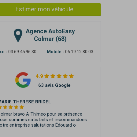
Estimer mon véhicule
Agence
AutoEasy
Colmar (68)
xe :
03.69.45.96.30
Mobile :
06.19.12.80.03
4.9
63 avis Google
orine Peter
quipe très professionnelle et investie.