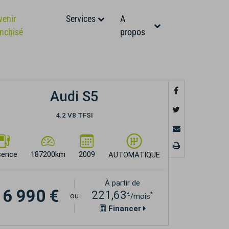
venir
Services
A
anchisé
propos
Audi S5
4.2 V8 TFSI
sence
187200km
2009
AUTOMATIQUE
À partir de
16 990 €
221,63
€
*
ou
/mois
Financer