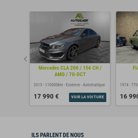
BOOST
Mercedes CLA 200 / 156 CH /
FI
...
AMG / 7G-DCT
nuelle
2013
-
110000km
-
Essence
-
Automatique
1974
-
77
17 990 €
16 99
A VOITURE
VOIR LA VOITURE
ILS PARLENT DE NOUS