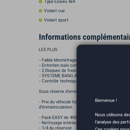
Type Essieu 4x4
Volant cuir
Volant sport
Informations complémentai
LES PLUS
- Faible kilométrage
- Entretien suivi concession AUDI
- 2 Disques de freins ventilés + plaquettes ( AU
- SYSTEME BANG AND OLUFSEN
- Contrôle technique vierge
Sous réserve d’erreur de saisie.
Bienvenue !
- Prix du véhicule hors frais de mise à la route 
d’immatriculation.
Nous utilisons de
- Pack EASY de 490€ TTC :
l'analyse des perf
- Nettoyage intérieur / extérieur standard
- 1/4 du réservoir
Ces cookies nous 