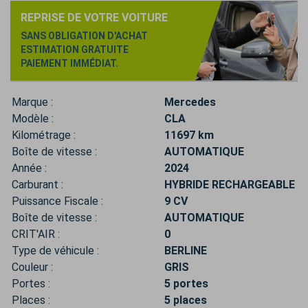
REPRISE DE VOTRE VOITURE
SANS OBLIGATION D'ACHAT
ESTIMATION GRATUITE
PAIEMENT IMMÉDIAT.
Marque :
Mercedes
Modèle :
CLA
Kilométrage :
11697 km
Boîte de vitesse :
AUTOMATIQUE
Année :
2024
Carburant :
HYBRIDE RECHARGEABLE
Puissance Fiscale :
9 CV
Boîte de vitesse :
AUTOMATIQUE
CRIT'AIR :
0
Type de véhicule :
BERLINE
Couleur :
GRIS
Portes :
5 portes
Places :
5 places