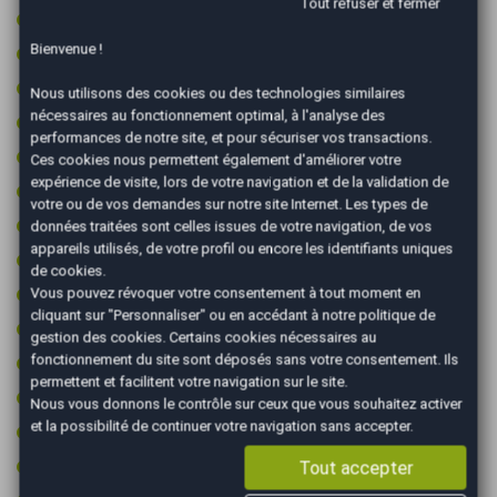
Tout refuser et fermer
GPS couleur
Bienvenue !
GPS tactile
Intérieur cuir/alcantara
Nous utilisons des cookies ou des technologies similaires
nécessaires au fonctionnement optimal, à l'analyse des
Jantes 18 pouces
performances de notre site, et pour sécuriser vos transactions.
Jantes aluminium
Ces cookies nous permettent également d'améliorer votre
expérience de visite, lors de votre navigation et de la validation de
Limiteur de vitesse
votre ou de vos demandes sur notre site Internet. Les types de
Ordinateur de bord
données traitées sont celles issues de votre navigation, de vos
appareils utilisés, de votre profil ou encore les identifiants uniques
Ouverture du coffre électrique
de cookies.
Pack luxe
Vous pouvez révoquer votre consentement à tout moment en
cliquant sur "Personnaliser" ou en accédant à notre
politique de
Pack sport
gestion des cookies
. Certains cookies nécessaires au
fonctionnement du site sont déposés sans votre consentement. Ils
Palettes au volant
permettent et facilitent votre navigation sur le site.
Peinture integrale
Nous vous donnons le contrôle sur ceux que vous souhaitez activer
et la possibilité de continuer votre navigation sans accepter.
Phares directionnels
Prise 12v
Tout accepter