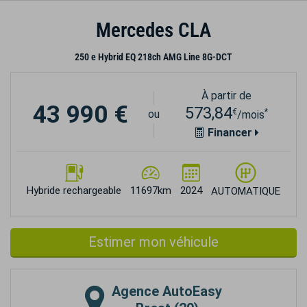
Mercedes CLA
250 e Hybrid EQ 218ch AMG Line 8G-DCT
À partir de
43 990 €
573,84
€
*
ou
/mois
Financer
Hybride rechargeable
11697km
2024
AUTOMATIQUE
Estimer mon véhicule
Agence
AutoEasy