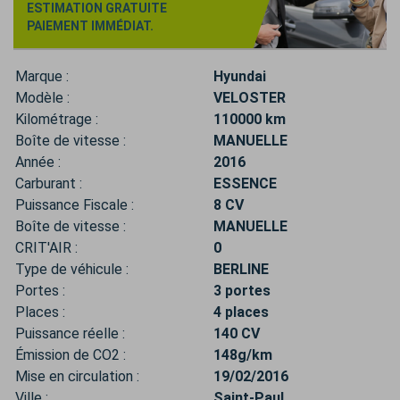
ESTIMATION GRATUITE
PAIEMENT IMMÉDIAT.
Marque :
Hyundai
Modèle :
VELOSTER
Kilométrage :
110000 km
Boîte de vitesse :
MANUELLE
Année :
2016
Carburant :
ESSENCE
Puissance Fiscale :
8 CV
Boîte de vitesse :
MANUELLE
CRIT'AIR :
0
Type de véhicule :
BERLINE
Portes :
3 portes
Places :
4 places
Puissance réelle :
140 CV
Émission de CO2 :
148g/km
Mise en circulation :
19/02/2016
Ville :
Saint-Paul