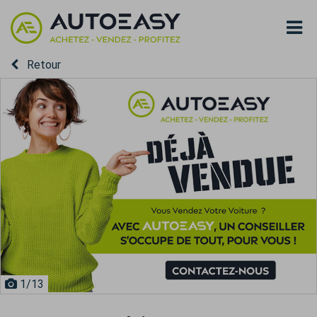
Retour
1
/13