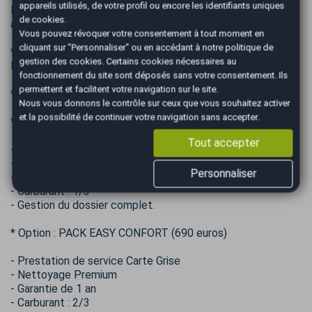
appareils utilisés, de votre profil ou encore les identifiants uniques
RÉUNION
de cookies.
avec votre conseiller commercial Paul Bentolila
Vous pouvez révoquer votre consentement à tout moment en
cliquant sur "Personnaliser" ou en accédant à notre
politique de
* Inclus dans la Garantie (Moteur – Boîte de vitesse –
gestion des cookies
. Certains cookies nécessaires au
Pont)
fonctionnement du site sont déposés sans votre consentement. Ils
permettent et facilitent votre navigation sur le site.
* Prix du véhicule hors frais du certificat d'immatriculation.
Nous vous donnons le contrôle sur ceux que vous souhaitez activer
et la possibilité de continuer votre navigation sans accepter.
* Option : PACK EASY (490 euros)
Tout accepter
- Prestation de service Carte Grise
- Nettoyage Standard
Personnaliser
- Garantie 6 mois
- Carburant : 1/3
- Gestion du dossier complet.
* Option : PACK EASY CONFORT (690 euros)
- Prestation de service Carte Grise
- Nettoyage Premium
- Garantie de 1 an
- Carburant : 2/3