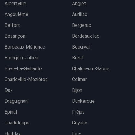
Albertville
Anglet
Angoulême
Aurillac
Belfort
Bergerac
Besançon
Bordeaux lac
Bordeaux Mérignac
Bougival
Bourgoin-Jallieu
Brest
Brive-La-Gaillarde
Chalon-sur-Saône
Charleville-Mezières
Colmar
Dax
Dijon
Draguignan
Dunkerque
Epinal
Fréjus
Guadeloupe
Guyane
Herblay
Igny