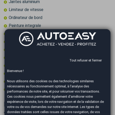
Jantes aluminium
Limiteur de vitesse
Ordinateur de bord
Peinture integrale
Prise 12v
Prise audio USB
Radar arrière de détection d'obstacles
Régulateur de vitesse
Tout refuser et fermer
Roue secours tempo + kit outils
Bienvenue !
Vitres surteintées
Volant cuir
Nous utilisons des cookies ou des technologies similaires
nécessaires au fonctionnement optimal, à l'analyse des
Volant multifonctions
performances de notre site, et pour sécuriser vos transactions.
Ces cookies nous permettent également d'améliorer votre
expérience de visite, lors de votre navigation et de la validation de
Informations complémentaires
votre ou de vos demandes sur notre site Internet. Les types de
données traitées sont celles issues de votre navigation, de vos
Véhicule visible UNIQUEMENT sur RDV à L'île de la