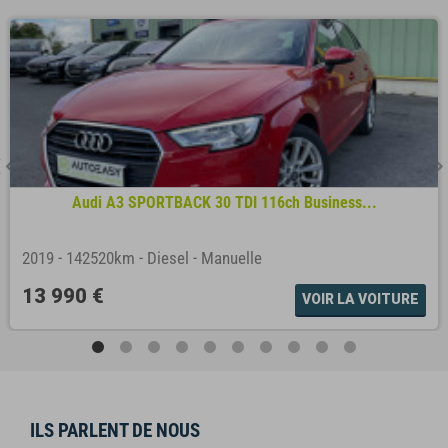
Audi A3 SPORTBACK 30 TDI 116ch Business...
2019
-
142520km
-
Diesel
-
Manuelle
13 990 €
VOIR LA VOITURE
ILS PARLENT DE NOUS