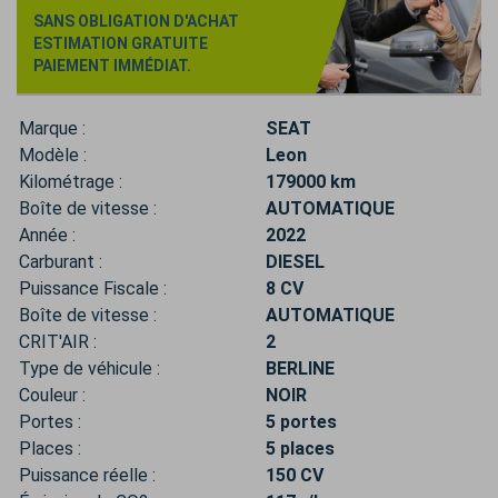
SANS OBLIGATION D'ACHAT
ESTIMATION GRATUITE
PAIEMENT IMMÉDIAT.
Marque :
SEAT
Modèle :
Leon
Kilométrage :
179000 km
Boîte de vitesse :
AUTOMATIQUE
Année :
2022
Carburant :
DIESEL
Puissance Fiscale :
8 CV
Boîte de vitesse :
AUTOMATIQUE
CRIT'AIR :
2
Type de véhicule :
BERLINE
Couleur :
NOIR
Portes :
5 portes
Places :
5 places
Puissance réelle :
150 CV