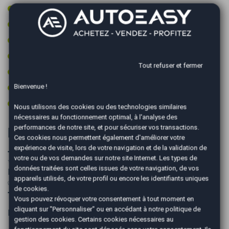
Radar avant de détection d'obstacles
Régulateur de vitesse
Retroviseur intérieur électrochrome
Rétroviseurs dégivrants
Tout refuser et fermer
Roue secours tempo + kit outils
Bienvenue !
Volant cuir
Volant multifonctions
Nous utilisons des cookies ou des technologies similaires
nécessaires au fonctionnement optimal, à l'analyse des
performances de notre site, et pour sécuriser vos transactions.
Informations complémentaires
Ces cookies nous permettent également d'améliorer votre
expérience de visite, lors de votre navigation et de la validation de
➖➖➖➖➖➖➖➖➖➖➖➖➖➖
votre ou de vos demandes sur notre site Internet. Les types de
✨PLUS DE PHOTOS SUR NOTRE SITE AUTOEASY
données traitées sont celles issues de votre navigation, de vos
Montpellier✨
appareils utilisés, de votre profil ou encore les identifiants uniques
✅Véhicule origine France PAS DE MALUS
de cookies.
➖➖➖➖➖➖➖➖➖➖➖➖➖➖
Vous pouvez révoquer votre consentement à tout moment en
cliquant sur "Personnaliser" ou en accédant à notre
politique de
Les ➕
gestion des cookies
. Certains cookies nécessaires au