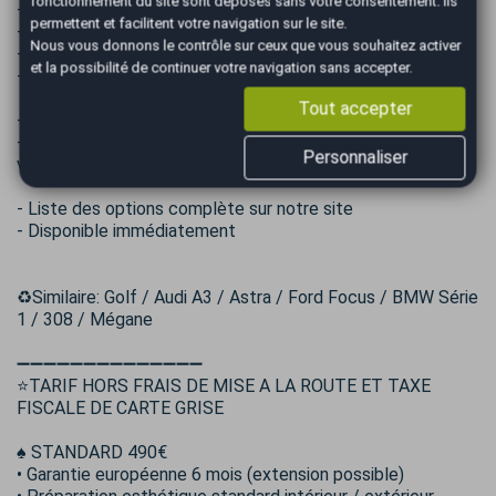
fonctionnement du site sont déposés sans votre consentement. Ils
- Excellent état
permettent et facilitent votre navigation sur le site.
- 2eme main
Nous vous donnons le contrôle sur ceux que vous souhaitez activer
- 1 seule clé
et la possibilité de continuer votre navigation sans accepter.
- 4 Pneus OK
Tout accepter
- Entretien à jour complet SEAT
- Dernière révision effectuée pour la vente , 4 filtres +
Personnaliser
vidange
- Liste des options complète sur notre site
- Disponible immédiatement
♻️Similaire: Golf / Audi A3 / Astra / Ford Focus / BMW Série
1 / 308 / Mégane
➖➖➖➖➖➖➖➖➖➖➖➖➖➖
⭐TARIF HORS FRAIS DE MISE A LA ROUTE ET TAXE
FISCALE DE CARTE GRISE
♠️ STANDARD 490€
• Garantie européenne 6 mois (extension possible)