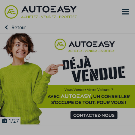
Retour
1
/27