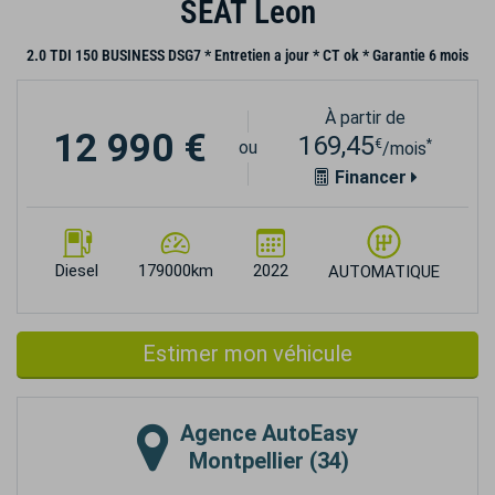
SEAT Leon
2.0 TDI 150 BUSINESS DSG7 * Entretien a jour * CT ok * Garantie 6 mois
À partir de
12 990 €
169,45
€
*
ou
/mois
Financer
Diesel
179000km
2022
AUTOMATIQUE
Estimer mon véhicule
Agence
AutoEasy
Montpellier (34)