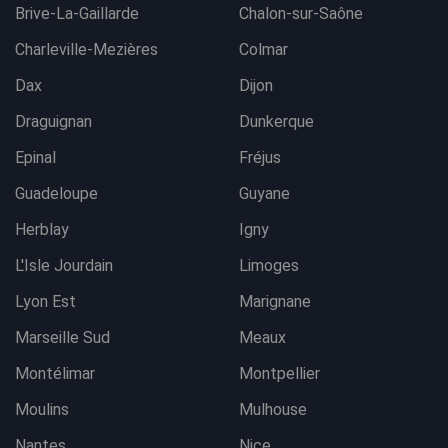
Brive-La-Gaillarde
Chalon-sur-Saône
Charleville-Mezières
Colmar
Dax
Dijon
Draguignan
Dunkerque
Epinal
Fréjus
Guadeloupe
Guyane
Herblay
Igny
L'Isle Jourdain
Limoges
Lyon Est
Marignane
Marseille Sud
Meaux
Montélimar
Montpellier
Moulins
Mulhouse
Nantes
Nice