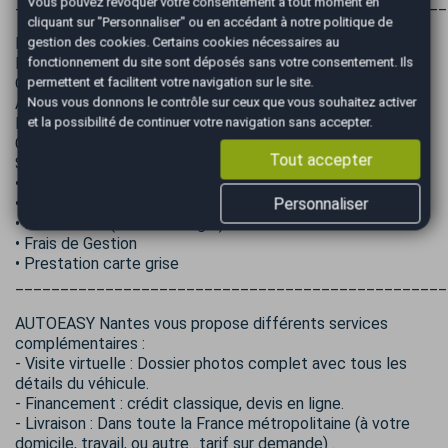
________________________________________________
Vous pouvez révoquer votre consentement à tout moment en
cliquant sur "Personnaliser" ou en accédant à notre
politique de
Entretien Mercedes à jours
gestion des cookies
. Certains cookies nécessaires au
Présence double de clef : Oui
fonctionnement du site sont déposés sans votre consentement. Ils
Origine véhicule : POLOGNE (plaques françaises)
permettent et facilitent votre navigation sur le site.
Annonce non contractuelle, sous réserve d’erreur de saisie.
Nous vous donnons le contrôle sur ceux que vous souhaitez activer
Prix du véhicule HORS FRAIS DE MISE À LA ROUTE ET
et la possibilité de continuer votre navigation sans accepter.
CERTIFICAT D'IMMATRICULATION
Tout accepter
Services inclus (Frais de mise à la route) :
• Nettoyage intérieur / extérieur
Personnaliser
• 1/3 carburant minimum
• Kit sécurité (Gilet / Triangle)
• Frais de Gestion
• Prestation carte grise
________________________________________________
AUTOEASY Nantes vous propose différents services
complémentaires :
- Visite virtuelle : Dossier photos complet avec tous les
détails du véhicule.
- Financement : crédit classique, devis en ligne.
- Livraison : Dans toute la France métropolitaine (à votre
domicile, travail, ou autre…tarif sur demande) .