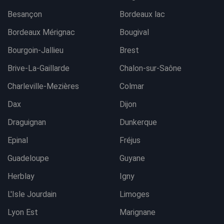
Besançon
Bordeaux lac
Bordeaux Mérignac
Bougival
Bourgoin-Jallieu
Brest
Brive-La-Gaillarde
Chalon-sur-Saône
Charleville-Mezières
Colmar
Dax
Dijon
Draguignan
Dunkerque
Epinal
Fréjus
Guadeloupe
Guyane
Herblay
Igny
L'Isle Jourdain
Limoges
Lyon Est
Marignane