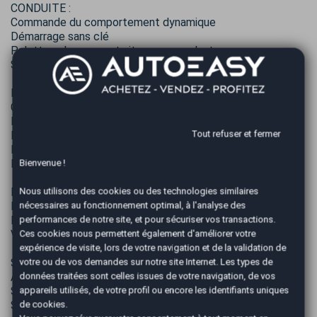
CONDUITE :
Commande du comportement dynamique
Démarrage sans clé
Palettes changement vitesses au volant
Sièges sport
EXTERIEUR :
Caméra de recul
Feux à LED
Tout refuser et fermer
Radar de stationnement AV et AR
Rétroviseurs dégivrants et rabattables électriquement
Double sortie d'échappement chromée
Bienvenue !
INTERIEUR :
Nous utilisons des cookies ou des technologies similaires
Pédalier sport
nécessaires au fonctionnement optimal, à l'analyse des
Rétroviseur intérieur électrochrome
performances de notre site, et pour sécuriser vos transactions.
Volant sport en cuir
Ces cookies nous permettent également d'améliorer votre
expérience de visite, lors de votre navigation et de la validation de
SECURITE :
votre ou de vos demandes sur notre site Internet. Les types de
Assistance de maintient de trajectoire
données traitées sont celles issues de votre navigation, de vos
Système de détection de somnolence
appareils utilisés, de votre profil ou encore les identifiants uniques
Système de prévention des collisions
de cookies.