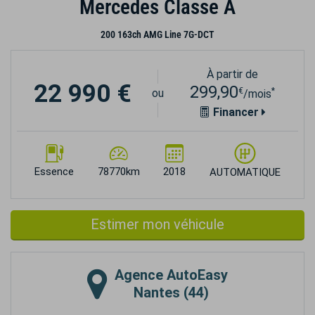
Mercedes Classe A
200 163ch AMG Line 7G-DCT
À partir de
22 990 €
299,90
€
*
ou
/mois
Financer
Essence
78770km
2018
AUTOMATIQUE
Estimer mon véhicule
Agence
AutoEasy
Nantes (44)