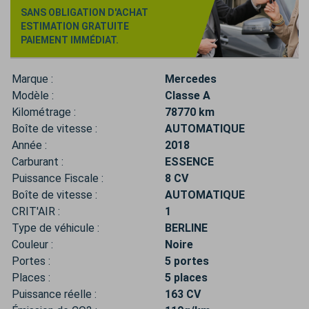
SANS OBLIGATION D'ACHAT
ESTIMATION GRATUITE
PAIEMENT IMMÉDIAT.
Marque :
Mercedes
Modèle :
Classe A
Kilométrage :
78770 km
Boîte de vitesse :
AUTOMATIQUE
Année :
2018
Carburant :
ESSENCE
Puissance Fiscale :
8 CV
Boîte de vitesse :
AUTOMATIQUE
CRIT'AIR :
1
Type de véhicule :
BERLINE
Couleur :
Noire
Portes :
5 portes
Places :
5 places
Puissance réelle :
163 CV