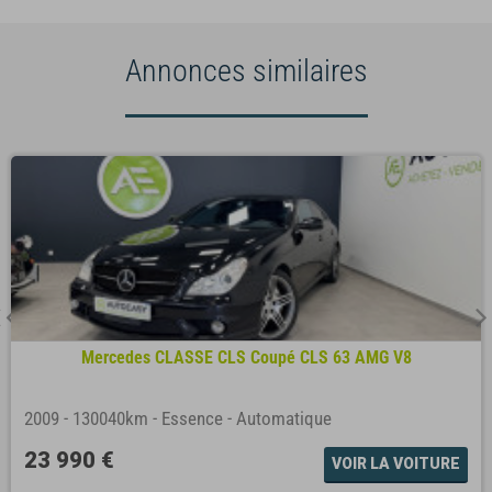
Annonces similaires
Mercedes CLASSE CLS Coupé CLS 63 AMG V8
2009
-
130040km
-
Essence
-
Automatique
23 990 €
VOIR LA VOITURE