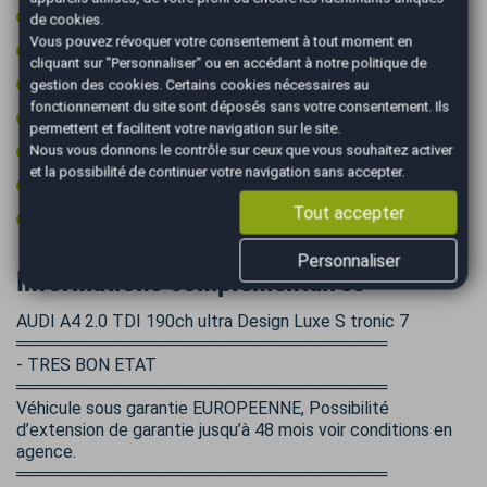
Radar avant de détection d'obstacles
de cookies.
Vous pouvez révoquer votre consentement à tout moment en
Régulateur de vitesse
cliquant sur "Personnaliser" ou en accédant à notre
politique de
Rétroviseurs électriques
gestion des cookies
. Certains cookies nécessaires au
fonctionnement du site sont déposés sans votre consentement. Ils
Start & Stop
permettent et facilitent votre navigation sur le site.
Vitres surteintées
Nous vous donnons le contrôle sur ceux que vous souhaitez activer
et la possibilité de continuer votre navigation sans accepter.
Volant cuir
Tout accepter
Volant multifonctions
Personnaliser
Informations complémentaires
AUDI A4 2.0 TDI 190ch ultra Design Luxe S tronic 7
═══════════════════════════════
- TRES BON ETAT
═══════════════════════════════
Véhicule sous garantie EUROPEENNE, Possibilité
d’extension de garantie jusqu’à 48 mois voir conditions en
agence.
═══════════════════════════════