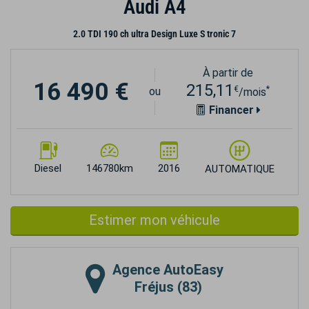
Audi A4
2.0 TDI 190 ch ultra Design Luxe S tronic 7
À partir de
16 490 €
215,11
€
*
ou
/mois
Financer
Diesel
146780km
2016
AUTOMATIQUE
Estimer mon véhicule
Agence
AutoEasy
Fréjus (83)