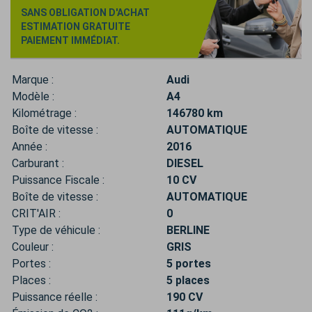
SANS OBLIGATION D'ACHAT
ESTIMATION GRATUITE
PAIEMENT IMMÉDIAT.
Marque :
Audi
Modèle :
A4
Kilométrage :
146780 km
Boîte de vitesse :
AUTOMATIQUE
Année :
2016
Carburant :
DIESEL
Puissance Fiscale :
10 CV
Boîte de vitesse :
AUTOMATIQUE
CRIT'AIR :
0
Type de véhicule :
BERLINE
Couleur :
GRIS
Portes :
5 portes
Places :
5 places
Puissance réelle :
190 CV