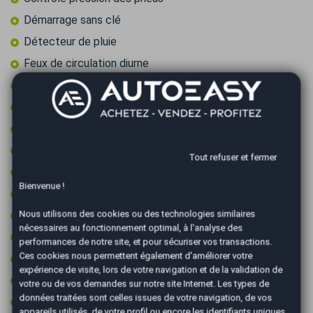
Démarrage sans clé
Détecteur de pluie
Feux de circulation diurne
Feux LED
Fixations ISOFIX
GPS couleur
Jantes 18 pouces
Tout refuser et fermer
Limiteur de vitesse
Bienvenue !
Ordinateur de bord
Pack cuir
Nous utilisons des cookies ou des technologies similaires
nécessaires au fonctionnement optimal, à l'analyse des
Palettes au volant
performances de notre site, et pour sécuriser vos transactions.
Ces cookies nous permettent également d'améliorer votre
Prise 12v
expérience de visite, lors de votre navigation et de la validation de
Prise audio USB
votre ou de vos demandes sur notre site Internet. Les types de
données traitées sont celles issues de votre navigation, de vos
Radar arrière de détection d'obstacles
appareils utilisés, de votre profil ou encore les identifiants uniques