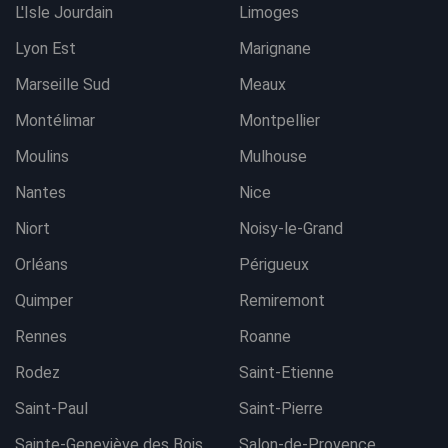
L'Isle Jourdain
Limoges
Lyon Est
Marignane
Marseille Sud
Meaux
Montélimar
Montpellier
Moulins
Mulhouse
Nantes
Nice
Niort
Noisy-le-Grand
Orléans
Périgueux
Quimper
Remiremont
Rennes
Roanne
Rodez
Saint-Etienne
Saint-Paul
Saint-Pierre
Sainte-Geneviève des Bois
Salon-de-Provence