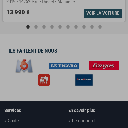
2019
-
142520km
-
Diesel
-
Manuelle
13 990 €
VOIR LA VOITURE
ILS PARLENT DE NOUS
Services
En savoir plus
Guide
Le concept