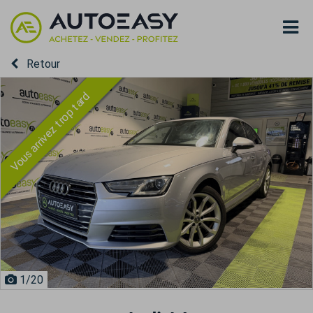
Retour
Vous arrivez trop tard
1
/20