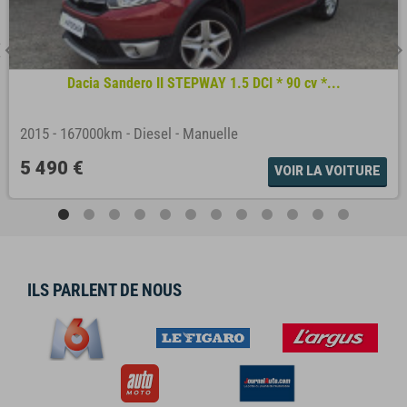
Dacia Sandero II STEPWAY 1.5 DCI * 90 cv *...
2015
-
167000km
-
Diesel
-
Manuelle
5 490 €
VOIR LA VOITURE
ILS PARLENT DE NOUS