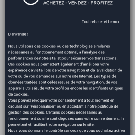
KILOMETRAGE EVOLUTIF
----------------------------------------
Tout refuser et fermer
* PRIX DU VÉHICULE HORS COÛT DE LA CARTE GRISE
soit 157.21€ sans apport (voir conditions en agence )
Bienvenue !
* POSSIBILITÉ DE FAIRE LA CARTE GRISE SUR PLACE
Nous utilisons des cookies ou des technologies similaires
nécessaires au fonctionnement optimal, à l'analyse des
------------------------------------
performances de notre site, et pour sécuriser vos transactions.
Visible sur St-Pierre Réunion uniquement sur RENDEZ-
Ces cookies nous permettent également d'améliorer votre
VOUS
expérience de visite, lors de votre navigation et de la validation de
------------------------------------
votre ou de vos demandes sur notre site Internet. Les types de
données traitées sont celles issues de votre navigation, de vos
EN OPTION :
appareils utilisés, de votre profil ou encore les identifiants uniques
de cookies.
* GARANTIE 6 ,12 ou 48 mois
Vous pouvez révoquer votre consentement à tout moment en
(moteur, boite, pont, turbo, système de direction, système
cliquant sur "Personnaliser" ou en accédant à notre
politique de
de freinage, système de transmission, ingrédients)
gestion des cookies
. Certains cookies nécessaires au
fonctionnement du site sont déposés sans votre consentement. Ils
permettent et facilitent votre navigation sur le site.
* LE PACK EASY: 490€
Nous vous donnons le contrôle sur ceux que vous souhaitez activer
- NETTOYAGE STANDARD