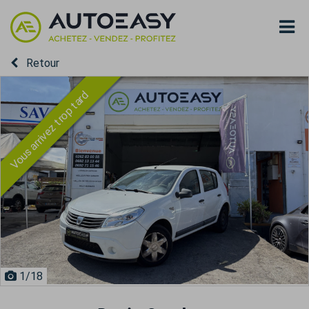
Retour
Vous arrivez trop tard
1
/18