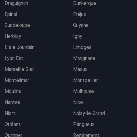
Draguignan
Dunkerque
Epinal
Fréjus
Guadeloupe
Guyane
Herblay
Igny
L'Isle Jourdain
Limoges
Lyon Est
Marignane
Marseille Sud
Meaux
Montélimar
Montpellier
Moulins
Mulhouse
Nantes
Nice
Niort
Noisy-le-Grand
Orléans
Périgueux
Quimper
Remiremont