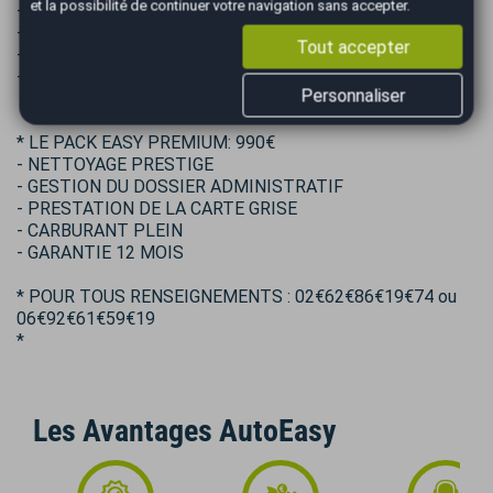
et la possibilité de continuer votre navigation sans accepter.
- GESTION DU DOSSIER ADMINISTRATIF
- PRESTATION DE LA CARTE GRISE
Tout accepter
- CARBURANT 1/2
- GARANTIE 6 MOIS
Personnaliser
* LE PACK EASY PREMIUM: 990€
- NETTOYAGE PRESTIGE
- GESTION DU DOSSIER ADMINISTRATIF
- PRESTATION DE LA CARTE GRISE
- CARBURANT PLEIN
- GARANTIE 12 MOIS
* POUR TOUS RENSEIGNEMENTS : 02€62€86€19€74 ou
06€92€61€59€19
*
Les Avantages AutoEasy