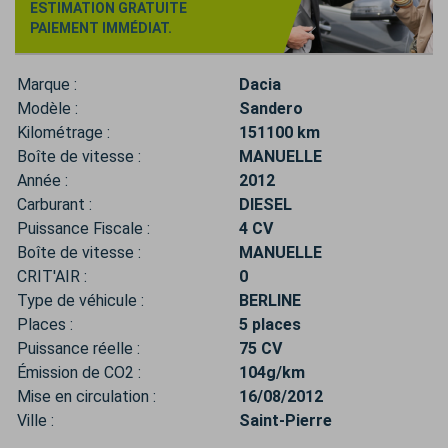
ESTIMATION GRATUITE
PAIEMENT IMMÉDIAT.
Marque :
Dacia
Modèle :
Sandero
Kilométrage :
151100 km
Boîte de vitesse :
MANUELLE
Année :
2012
Carburant :
DIESEL
Puissance Fiscale :
4 CV
Boîte de vitesse :
MANUELLE
CRIT'AIR :
0
Type de véhicule :
BERLINE
Places :
5 places
Puissance réelle :
75 CV
Émission de CO2 :
104g/km
Mise en circulation :
16/08/2012
Ville :
Saint-Pierre