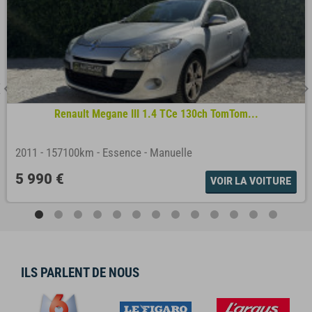
Renault Megane III 1.4 TCe 130ch TomTom...
2011
-
157100km
-
Essence
-
Manuelle
5 990 €
VOIR LA VOITURE
ILS PARLENT DE NOUS