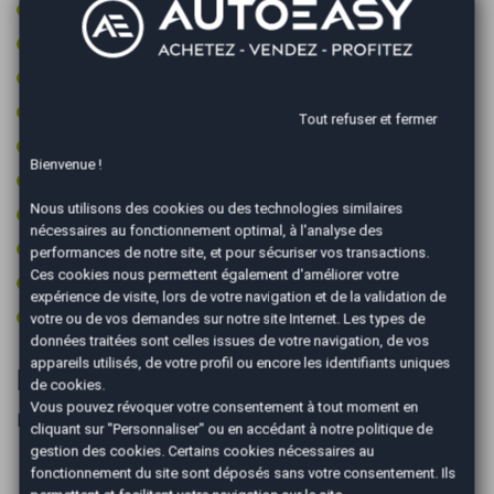
Contrôle pression des pneus
Détecteur de pluie
Fixations ISOFIX
Jantes 16 pouces
Tout refuser et fermer
Limiteur de vitesse
Bienvenue !
Régulateur de vitesse
Nous utilisons des cookies ou des technologies similaires
Type Essieu 4x2
nécessaires au fonctionnement optimal, à l'analyse des
Vitres surteintées
performances de notre site, et pour sécuriser vos transactions.
Ces cookies nous permettent également d'améliorer votre
Volant cuir
expérience de visite, lors de votre navigation et de la validation de
Volant multifonctions
votre ou de vos demandes sur notre site Internet. Les types de
données traitées sont celles issues de votre navigation, de vos
appareils utilisés, de votre profil ou encore les identifiants uniques
Informations complémentaires
de cookies.
Vous pouvez révoquer votre consentement à tout moment en
PRIX HORS CARTE GRISE ET FRAIS DE MISE A LA ROUTE
cliquant sur "Personnaliser" ou en accédant à notre
politique de
gestion des cookies
. Certains cookies nécessaires au
fonctionnement du site sont déposés sans votre consentement. Ils