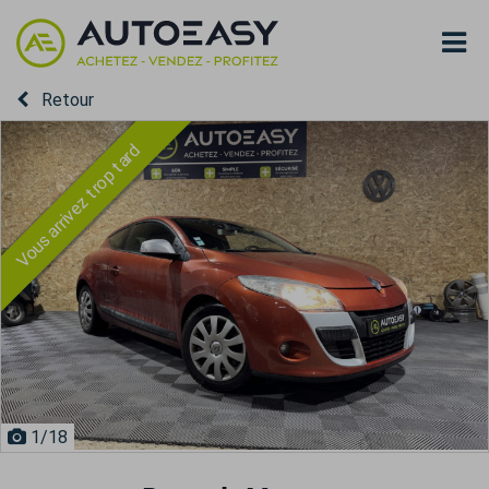
Retour
Vous arrivez trop tard
1
/18