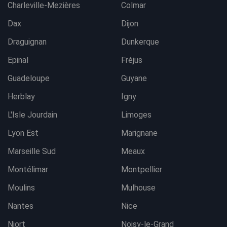
Charleville-Mezières
Colmar
Dax
Dijon
Draguignan
Dunkerque
Epinal
Fréjus
Guadeloupe
Guyane
Herblay
Igny
L'Isle Jourdain
Limoges
Lyon Est
Marignane
Marseille Sud
Meaux
Montélimar
Montpellier
Moulins
Mulhouse
Nantes
Nice
Niort
Noisy-le-Grand