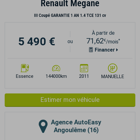
Renault Megane
III Coupé GARANTIE 1 AN 1.4 TCE 131 cv
À partir de
5 490 €
71,62
€
*
ou
/mois
Financer
Essence
144000km
2011
MANUELLE
Estimer mon véhicule
Agence
AutoEasy
Angoulême (16)