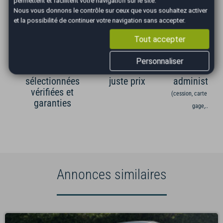
permettent et facilitent votre navigation sur le site.
Les Avantages AutoEasy
Nous vous donnons le contrôle sur ceux que vous souhaitez activer
et la possibilité de continuer votre navigation sans accepter.
Tout accepter
Personnaliser
Occasions
Véhicule au
Gestion
sélectionnées
juste prix
administrati
vérifiées et
(cession, carte grise,
garanties
gage,...)
Annonces similaires