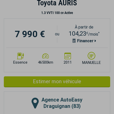
Toyota AURIS
1.3 VVTI 100 cv Active
À partir de
7 990 €
104,23
€
*
ou
/mois
Financer
Essence
46500km
2011
MANUELLE
Estimer mon véhicule
Agence
AutoEasy
Draguignan (83)