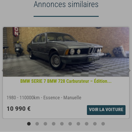
Annonces similaires
BMW SERIE 7 BMW 728 Carburateur – Édition...
1980
-
110000km
-
Essence
-
Manuelle
10 990 €
VOIR LA VOITURE