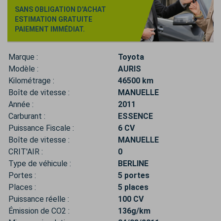
SANS OBLIGATION D'ACHAT
ESTIMATION GRATUITE
PAIEMENT IMMÉDIAT.
Marque :
Toyota
Modèle :
AURIS
Kilométrage :
46500 km
Boîte de vitesse :
MANUELLE
Année :
2011
Carburant :
ESSENCE
Puissance Fiscale :
6 CV
Boîte de vitesse :
MANUELLE
CRIT'AIR :
0
Type de véhicule :
BERLINE
Portes :
5 portes
Places :
5 places
Puissance réelle :
100 CV
Émission de CO2 :
136g/km