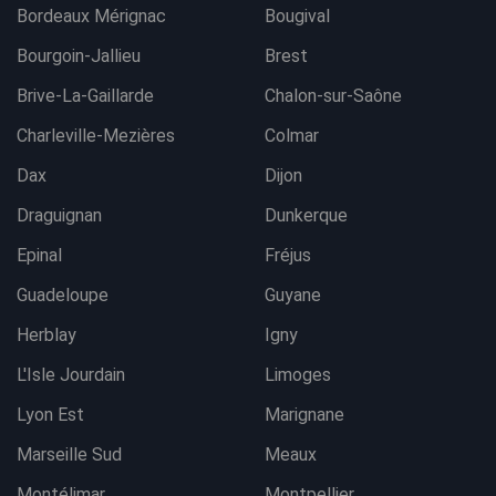
Bordeaux Mérignac
Bougival
Bourgoin-Jallieu
Brest
Brive-La-Gaillarde
Chalon-sur-Saône
Charleville-Mezières
Colmar
Dax
Dijon
Draguignan
Dunkerque
Epinal
Fréjus
Guadeloupe
Guyane
Herblay
Igny
L'Isle Jourdain
Limoges
Lyon Est
Marignane
Marseille Sud
Meaux
Montélimar
Montpellier