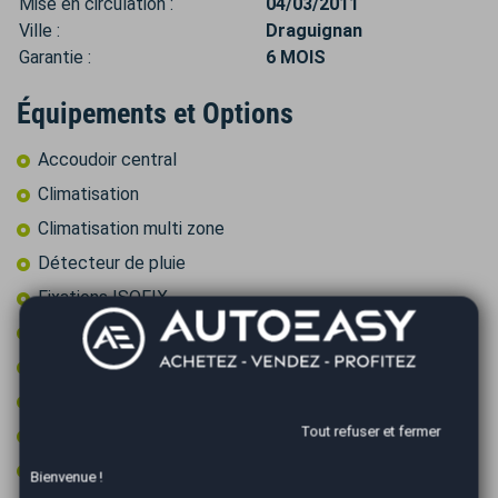
Mise en circulation :
04/03/2011
Ville :
Draguignan
Garantie :
6 MOIS
Équipements et Options
Accoudoir central
Climatisation
Climatisation multi zone
Détecteur de pluie
Fixations ISOFIX
Jantes 16 pouces
Ordinateur de bord
Peinture integrale
Tout refuser et fermer
Prise 12v
Rétroviseurs électriques
Bienvenue !