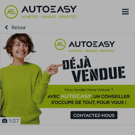
Retour
1
/27