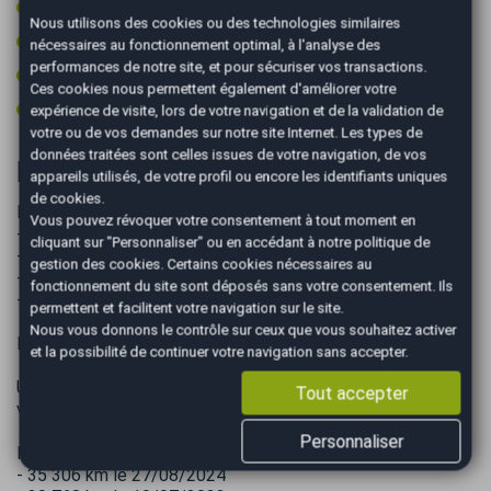
Rétroviseurs rabattables électriquement
Nous utilisons des cookies ou des technologies similaires
Start & Stop
nécessaires au fonctionnement optimal, à l'analyse des
performances de notre site, et pour sécuriser vos transactions.
Volant cuir
Ces cookies nous permettent également d'améliorer votre
Volant multifonctions
expérience de visite, lors de votre navigation et de la validation de
votre ou de vos demandes sur notre site Internet. Les types de
données traitées sont celles issues de votre navigation, de vos
Informations complémentaires
appareils utilisés, de votre profil ou encore les identifiants uniques
de cookies.
Factures entretiens Toyota :
Vous pouvez révoquer votre consentement à tout moment en
- Entretien intermédiaire le 20/04/2012 à 2141 km
cliquant sur "Personnaliser" ou en accédant à notre
politique de
- Entretien complet le 27/03/2013 à 4788 km
gestion des cookies
. Certains cookies nécessaires au
- Entretien intermédiaire le 25/02/2014 à 6549 km
fonctionnement du site sont déposés sans votre consentement. Ils
- Entretien complet le 27/03/2015 à 9456 km
permettent et facilitent votre navigation sur le site.
Nous vous donnons le contrôle sur ceux que vous souhaitez activer
Pneus arrières neufs
et la possibilité de continuer votre navigation sans accepter.
Un entretien sera effectué en garage avant livraison du
Tout accepter
véhicule
Personnaliser
Historique des kilométrage au contrôles techniques :
- 35 306 km le 27/08/2024