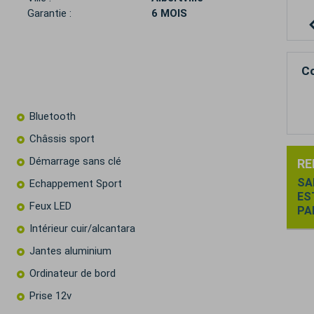
Garantie :
6 MOIS
Co
Bluetooth
Châssis sport
Démarrage sans clé
RE
SA
Echappement Sport
ES
Feux LED
PA
Intérieur cuir/alcantara
Jantes aluminium
Ordinateur de bord
Prise 12v