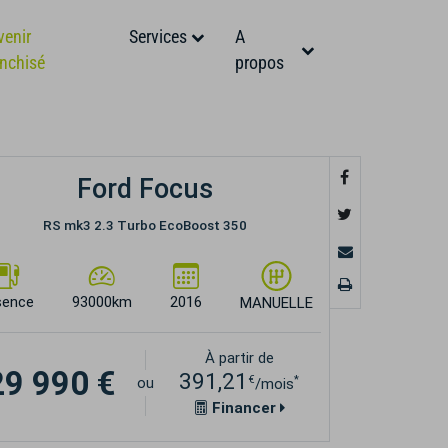
venir
Services
A
anchisé
propos
Ford Focus
RS mk3 2.3 Turbo EcoBoost 350
sence
93000km
2016
MANUELLE
À partir de
29 990 €
391,21
€
*
ou
/mois
Financer