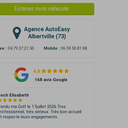
Estimer mon véhicule
Agence
AutoEasy
Albertville (73)
xe :
04.79.37.21.50
Mobile :
06.59.50.81.88
4.8
168 avis Google
 Là Haut Guides
xcellent accueil. Beaucoup d'attention à mes
emandes. Tout de bon