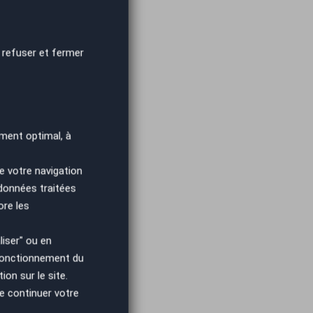
 refuser et fermer
ment optimal, à
e votre navigation
 données traitées
ore les
iser" ou en
 fonctionnement du
on sur le site.
e continuer votre