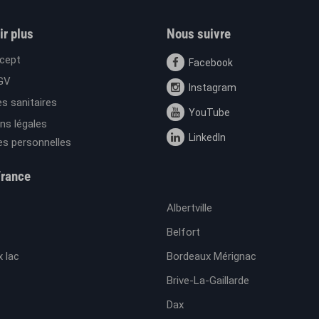
ir plus
Nous suivre
cept
Facebook
GV
Instagram
s sanitaires
YouTube
ns légales
LinkedIn
s personnelles
France
Albertville
Belfort
 lac
Bordeaux Mérignac
Brive-La-Gaillarde
Dax