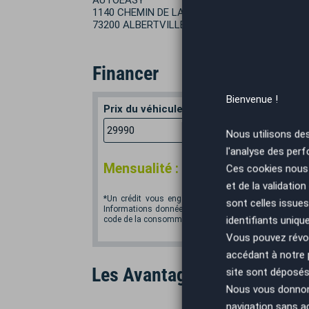
AUTOEASY
1140 CHEMIN DE LA CASSINE
73200 ALBERTVILLE
Financer
Bienvenue !
Prix du véhicule
Apport en
€
Nous utilisons de
l'analyse des perf
*
Mensualité :
391,21
€/mois
Ces cookies nous 
et de la validatio
*Un crédit vous engage et doit être remboursé. Vér
sont celles issues
Informations données à titre indicatif et non contractu
identifiants uniqu
code de la consommation. Crédit sans assurance. Voir
Vous pouvez révoq
accédant à notre
Les Avantages AutoEasy
site sont déposés 
Nous vous donnons 
navigation sans a