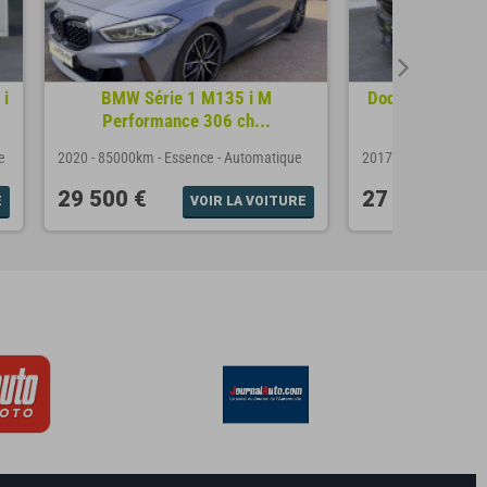
i
BMW Série 1 M135 i M
Dodge CHARGER
Performance 306 ch...
CV / C
e
2020
-
85000km
-
Essence
-
Automatique
2017
-
65000km
-
Es
29 500 €
27 490 €
E
VOIR LA VOITURE