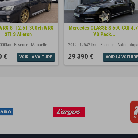
WRX STI 2.5T 300ch WRX
Mercedes CLASSE S 500 CGI 4.7 
STI S Aileron
V8 Pack...
5000km
-
Essence
-
Manuelle
2012
-
175421km
-
Essence
-
Automatiqu
0 €
29 390 €
VOIR LA VOITURE
VOIR LA VOITUR