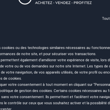
Tout
 €
Durée
€
s cookies ou des technologies similaires nécessaires au fonctionne
ormances de notre site, et pour sécuriser vos transactions.
permettent également d'améliorer votre expérience de visite, lors d
Recevoir la simulation
n de votre ou de vos demandes sur notre site Internet. Les types de
ifiez vos capacités de remboursement avant de vous engager.
 de votre navigation, de vos appareils utilisés, de votre profil ou enc
elles. Afin de respecter les dispositions de l'article L331.-4 du
es de cookies.
 conditions en agence.
uer votre consentement à tout moment en cliquant sur "Personnal
politique de gestion des cookies
. Certains cookies nécessaires au
sans votre consentement. Ils permettent et facilitent votre navigati
le contrôle sur ceux que vous souhaitez activer et la possibilité d
ccepter.