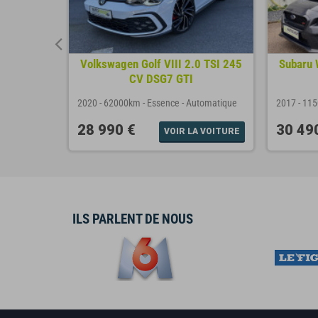
TS PDK
Volkswagen Golf VIII 2.0 TSI 245
Subaru 
CV DSG7 GTI
utomatique
2020
-
62000km
-
Essence
-
Automatique
2017
-
11
28 990 €
30 49
A VOITURE
VOIR LA VOITURE
ILS PARLENT DE NOUS