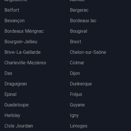
Belfort
Bergerac
Besançon
Bordeaux lac
Bordeaux Mérignac
Bougival
Bourgoin-Jallieu
Brest
Brive-La-Gaillarde
Chalon-sur-Saône
Charleville-Mezières
Colmar
Dax
Dijon
Draguignan
Dunkerque
Epinal
Fréjus
Guadeloupe
Guyane
Herblay
Igny
L'Isle Jourdain
Limoges