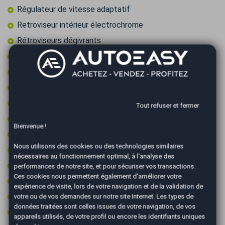
Régulateur de vitesse adaptatif
Retroviseur intérieur électrochrome
Rétroviseurs dégivrants
Rétroviseurs électriques
Rétroviseurs rabattables électriquement
Sièges chauffants
Sièges électriques
Tout refuser et fermer
Sièges électriques à mémoire
Bienvenue !
Start & Stop
Nous utilisons des cookies ou des technologies similaires
Système d'alerte de véhicule en approche
nécessaires au fonctionnement optimal, à l'analyse des
Système de détection d'obstacles
performances de notre site, et pour sécuriser vos transactions.
Ces cookies nous permettent également d'améliorer votre
Système de détection de somnolence
expérience de visite, lors de votre navigation et de la validation de
Toit panoramique
votre ou de vos demandes sur notre site Internet. Les types de
données traitées sont celles issues de votre navigation, de vos
Vitres surteintées
appareils utilisés, de votre profil ou encore les identifiants uniques