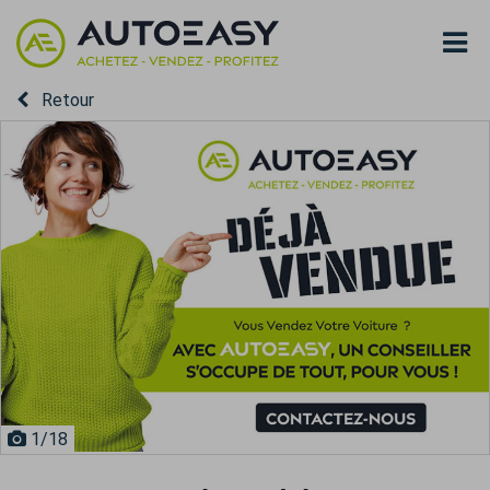
Retour
1
/18