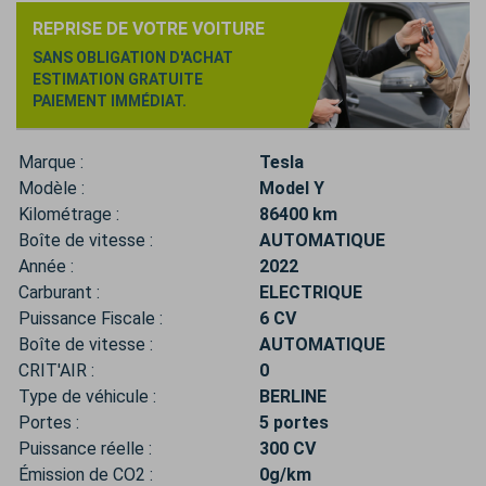
REPRISE DE VOTRE VOITURE
SANS OBLIGATION D'ACHAT
ESTIMATION GRATUITE
PAIEMENT IMMÉDIAT.
Marque :
Tesla
Modèle :
Model Y
Kilométrage :
86400 km
Boîte de vitesse :
AUTOMATIQUE
Année :
2022
Carburant :
ELECTRIQUE
Puissance Fiscale :
6 CV
Boîte de vitesse :
AUTOMATIQUE
CRIT'AIR :
0
Type de véhicule :
BERLINE
Portes :
5 portes
Puissance réelle :
300 CV
Émission de CO2 :
0g/km