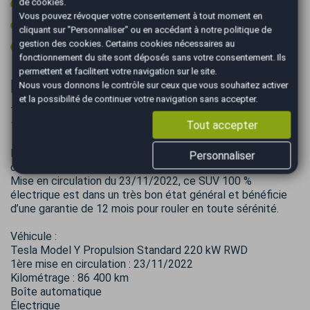
Volant chauffant
de cookies.
Vous pouvez révoquer votre consentement à tout moment en
Volant cuir
cliquant sur "Personnaliser" ou en accédant à notre
politique de
gestion des cookies
. Certains cookies nécessaires au
Volant multifonctions
fonctionnement du site sont déposés sans votre consentement. Ils
permettent et facilitent votre navigation sur le site.
Informations complémentaires
Nous vous donnons le contrôle sur ceux que vous souhaitez activer
et la possibilité de continuer votre navigation sans accepter.
Tesla Model Y Propulsion Standard 220 kW RWD –
Tout accepter
11/2022 – Excellent état
Découvrez ce superbe Tesla Model Y alliant performance,
Personnaliser
confort et technologie de pointe.
Mise en circulation du 23/11/2022, ce SUV 100 %
électrique est dans un très bon état général et bénéficie
d’une garantie de 12 mois pour rouler en toute sérénité.
Véhicule :
Tesla Model Y Propulsion Standard 220 kW RWD
1ère mise en circulation : 23/11/2022
Kilométrage : 86 400 km
Boîte automatique
Électrique