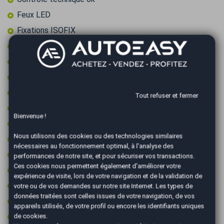
Feux LED
Fixations ISOFIX
Frein à main électrique
GPS couleur
GPS tactile
Jantes 16 pouces
Tout refuser et fermer
Jantes aluminium
Bienvenue !
Limiteur de vitesse
Nous utilisons des cookies ou des technologies similaires
Ordinateur de bord
nécessaires au fonctionnement optimal, à l'analyse des
Palettes au volant
performances de notre site, et pour sécuriser vos transactions.
Ces cookies nous permettent également d'améliorer votre
Prise 12v
expérience de visite, lors de votre navigation et de la validation de
Prise audio USB
votre ou de vos demandes sur notre site Internet. Les types de
données traitées sont celles issues de votre navigation, de vos
Radar arrière de détection d'obstacles
appareils utilisés, de votre profil ou encore les identifiants uniques
Radar avant de détection d'obstacles
de cookies.