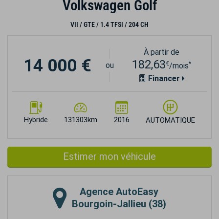
Volkswagen Golf
VII / GTE / 1.4 TFSI / 204 CH
À partir de
14 000 €
182,63
€
*
ou
/mois
Financer
Hybride
131303km
2016
AUTOMATIQUE
Estimer mon véhicule
Agence
AutoEasy
Bourgoin-Jallieu (38)