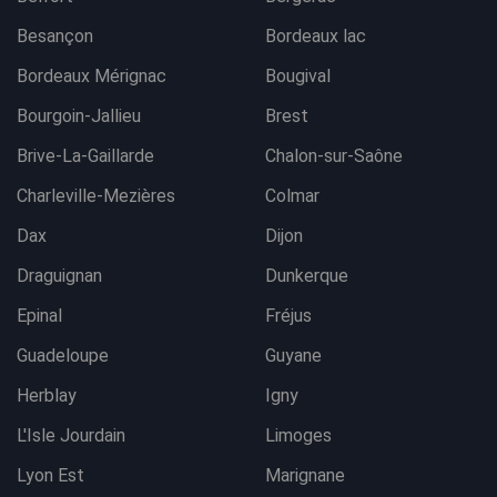
Besançon
Bordeaux lac
Bordeaux Mérignac
Bougival
Bourgoin-Jallieu
Brest
Brive-La-Gaillarde
Chalon-sur-Saône
Charleville-Mezières
Colmar
Dax
Dijon
Draguignan
Dunkerque
Epinal
Fréjus
Guadeloupe
Guyane
Herblay
Igny
L'Isle Jourdain
Limoges
Lyon Est
Marignane