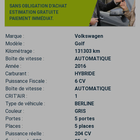
SANS OBLIGATION D'ACHAT
ESTIMATION GRATUITE
PAIEMENT IMMÉDIAT.
Marque :
Volkswagen
Modèle :
Golf
Kilométrage :
131303 km
Boîte de vitesse :
AUTOMATIQUE
Année :
2016
Carburant :
HYBRIDE
Puissance Fiscale :
6 CV
Boîte de vitesse :
AUTOMATIQUE
CRIT'AIR :
1
Type de véhicule :
BERLINE
Couleur :
GRIS
Portes :
5 portes
Places :
5 places
Puissance réelle :
204 CV