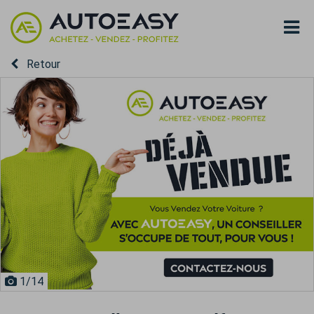
Retour
1
/14