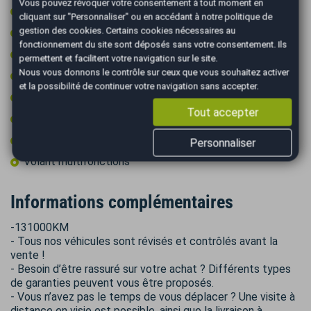
Vous pouvez révoquer votre consentement à tout moment en
Régulateur de vitesse
cliquant sur "Personnaliser" ou en accédant à notre
politique de
gestion des cookies
. Certains cookies nécessaires au
Rétroviseurs dégivrants
fonctionnement du site sont déposés sans votre consentement. Ils
Rétroviseurs électriques
permettent et facilitent votre navigation sur le site.
Nous vous donnons le contrôle sur ceux que vous souhaitez activer
Rétroviseurs rabattables électriquement
et la possibilité de continuer votre navigation sans accepter.
Système de détection d'obstacles
Tout accepter
Toit ouvrant électrique
Volant cuir
Personnaliser
Volant multifonctions
Informations complémentaires
-131000KM
- Tous nos véhicules sont révisés et contrôlés avant la
vente !
- Besoin d’être rassuré sur votre achat ? Différents types
de garanties peuvent vous être proposés.
- Vous n’avez pas le temps de vous déplacer ? Une visite à
distance en visio est possible, ainsi que la livraison à