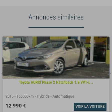
Annonces similaires
Toyota AURIS Phase 2 Hatchback 1.8 VVT-i...
2016
-
165000km
-
Hybride
-
Automatique
12 990 €
VOIR LA VOITURE